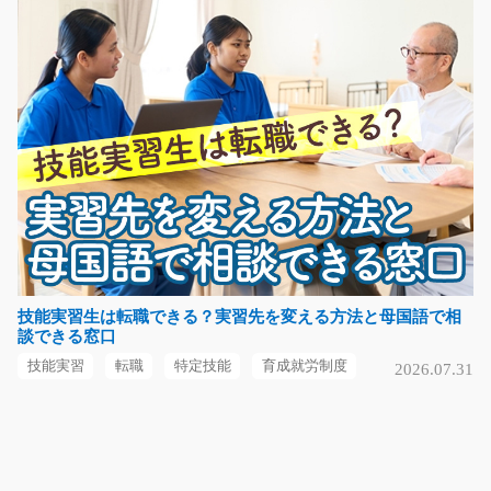
長期（3ヶ月以上）
時給1000円～
熊本県玉名郡南関町
気になる
焼肉のたれやソース容器の供給/y02_00658
急募
【お仕事の内容】飲料の原料空け作業、又は焼肉のた
れ・ソースの容器包装…
技能実習生は転職できる？実習先を変える方法と母国語で相
談できる窓口
長期（3ヶ月以上）
時給1100円～
技能実習
転職
特定技能
育成就労制度
2026.07.31
群馬県沼田市
気になる