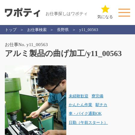
お仕事探しはワポティ
気になる
トップ
お仕事検索
長野県
y11_00563
お仕事No. y11_00563
アルミ製品の曲げ加工/y11_00563
未経験歓迎
寮完備
かんたん作業
駅チカ
車・バイク通勤OK
日勤（午前スタート）