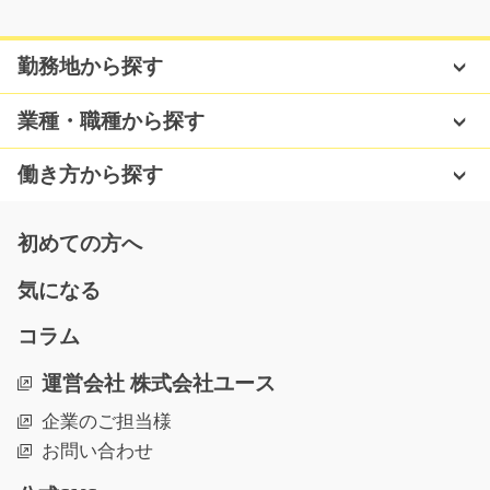
食品仕分け/i02_01585
勤務地から探す
急募
★常温・冷蔵食品を扱う物流倉庫でのオシゴト★ ＼週3
業種・職種から探す
日～OK／シンプル作業…
長期（3ヶ月以上）
働き方から探す
時給1,400円～1,750円
大阪府岸和田市
初めての方へ
気になる
気になる
コラム
園芸用土を機械に投入するお仕事/y03_00824
運営会社 株式会社ユース
急募
企業のご担当様
嬉しい土日祝休み♪園芸用土を機械に投入するだけのカン
お問い合わせ
タンなお仕事☆モク…
長期（3ヶ月以上）