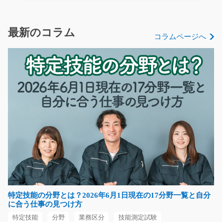
急募
チルド倉庫内で、乳製品を扱うピッキング作業のお仕事
です。 ＼未経験の…
最新のコラム
コラムページへ
長期（3ヶ月以上）
時給1,250円
京都府向日市
気になる
機械部品のピッキング作業/y11_01144
急募
工場内での、精密機械部品のピッキング・運搬作業をお
任せします。 ♪シン…
長期（3ヶ月以上）
特定技能の分野とは？2026年6月1日現在の17分野一覧と自分
時給1,200円
に合う仕事の見つけ方
長野県塩尻市
特定技能
分野
業務区分
技能測定試験