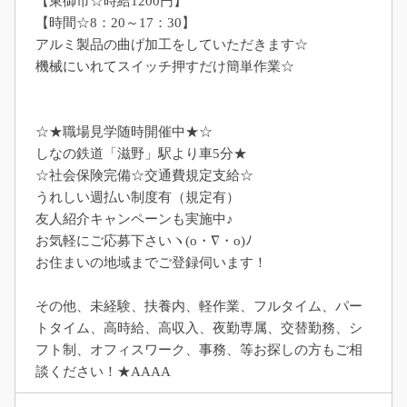
【東御市☆時給1200円】
【時間☆8：20～17：30】
アルミ製品の曲げ加工をしていただきます☆
機械にいれてスイッチ押すだけ簡単作業☆
☆★職場見学随時開催中★☆
しなの鉄道「滋野」駅より車5分★
☆社会保険完備☆交通費規定支給☆
うれしい週払い制度有（規定有）
友人紹介キャンペーンも実施中♪
お気軽にご応募下さいヽ(o・∇・o)ﾉ
お住まいの地域までご登録伺います！
その他、未経験、扶養内、軽作業、フルタイム、パー
トタイム、高時給、高収入、夜勤専属、交替勤務、シ
フト制、オフィスワーク、事務、等お探しの方もご相
談ください！★AAAA