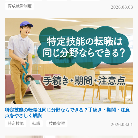
気になる
育成就労制度
2026.08.03
梱包・仕分け作業/g04_02394
急募
倉庫内での製品梱包・仕分け作業です。 ピッキングリス
トを見ながら製品を…
長期（3ヶ月以上）
時給1500円
滋賀県湖南市
気になる
特定技能の転職は同じ分野ならできる？手続き・期間・注意
点をやさしく解説
自動車部品の仕分け・検査/t03_00441
特定技能
転職
技能実習
2026.08.01
自動車部品の工場にて、加工が終わった手のひらサイズ
の金属部品の目視検…