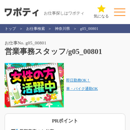
お仕事探しはワポティ
気になる
トップ
お仕事検索
神奈川県
g05_00801
お仕事No. g05_00801
営業事務スタッフ/g05_00801
即日勤務OK！
車・バイク通勤OK
PRポイント