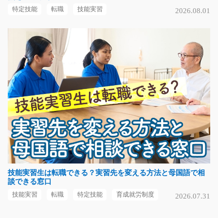
土日祝休み電子基板ネジ締め作業/y08_01594
特定技能
転職
技能実習
2026.08.01
急募
電子基板に電導ドライバーを使って部品やネジを組みつ
けたり締めたりのお…
長期（3ヶ月以上）
時給1000円～
福岡県行橋市
気になる
新着！チョコレートを箱に詰める作業！/i02_0084
2
大人気のカンタン軽作業！即日～3ヶ月のお仕事です♪チ
ョコレートを梱包す…
技能実習生は転職できる？実習先を変える方法と母国語で相
談できる窓口
短期（3ヶ月以内）
時給1130円
技能実習
転職
特定技能
育成就労制度
2026.07.31
大阪府東大阪市