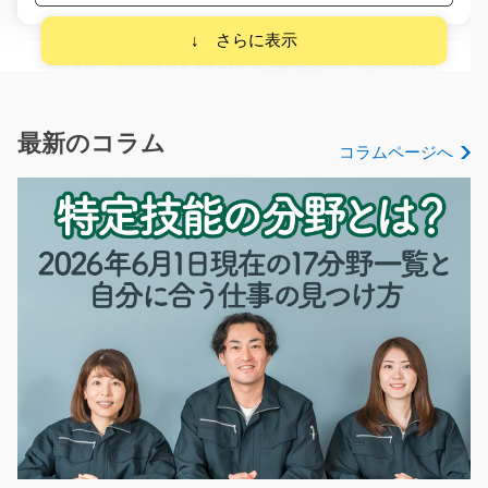
2DCAD・3DCADを使用した機械設計/g06_00474
急募
【京都拠点オープン！オープニング募集！】 自動制御装
最新のコラム
コラムページへ
置の機械設計のお…
長期（3ヶ月以上）
時給1800円～2250円
京都府城陽市
気になる
リフト作業/t03_01139
急募
≪大募集≫腰を据えてしっかり働きたい方にピッタ
リ！！ リフトでの倉庫…