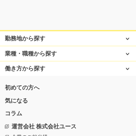
気になる
機械のオペレーター(駅から徒歩圏内)/y03_00979
勤務地から探す
急募
☆急募☆工場内での紙製品製造の機械オペレーターを募
業種・職種から探す
集します！！☆交替制で…
長期（3ヶ月以上）
働き方から探す
時給1100円～1375円
福岡県糟屋郡新宮町
初めての方へ
気になる
気になる
コラム
(大募集)ゴム製品の箱詰めや検査作業/y08_00717
運営会社 株式会社ユース
担当者オススメ案件◇増員による大募集◇流れてくるゴ