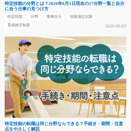
特定技能の分野とは？2026年6月1日現在の17分野一覧と自分
長期（3ヶ月以上）
に合う仕事の見つけ方
時給1100円
特定技能
分野
業務区分
技能測定試験
熊本県熊本市南区
育成就労制度
2026.08.03
気になる
大募集?二輪部品の組立て/t03_00865
＼＼地元優良企業様で働いてみませんか♪／／ 部品を工
具を使ってネジ締…
長期（3ヶ月以上）
時給1250円
熊本県菊池郡大津町
気になる
特定技能の転職は同じ分野ならできる？手続き・期間・注意
点をやさしく解説