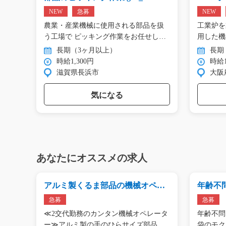
NEW
急募
NEW
エアコ
農業・産業機械に使用される部品を扱
工業炉を
工…
う工場で ピッキング作業をお任せし
用した機
ま…
…
長期（3ヶ月以上）
長期
時給1,300円
時給1
滋賀県長浜市
大阪
気になる
あなたにオススメの求人
業/
アルミ製くるま部品の機械オペレ
年齢不
ーター/g01_01176
ク箱詰め/
急募
急募
洗濯
≪2交代勤務のカンタン機械オペレータ
年齢不問
もくと
ー≫アルミ製の手のひらサイズ部品の
袋のモク