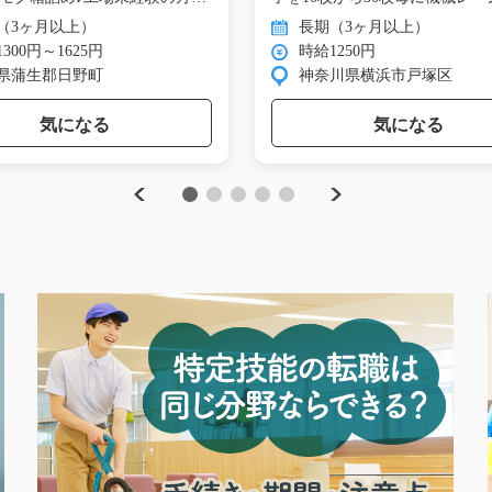
投…
（3ヶ月以上）
長期（3ヶ月以上）
300円～1625円
時給1250円
県蒲生郡日野町
神奈川県横浜市戸塚区
気になる
気になる
Previous
Next
1
2
3
4
5