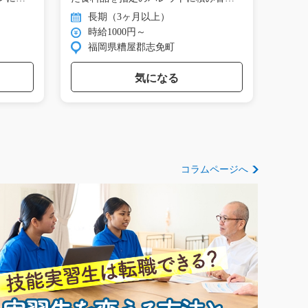
て…
付…
長期（3ヶ月以上）
長
時給1000円～
時
福岡県糟屋郡志免町
愛
気になる
コラムページへ