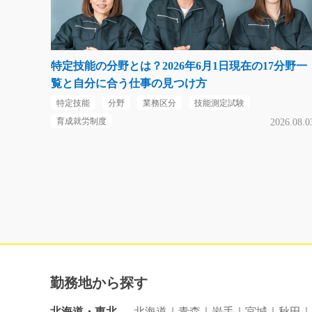
特定技能の分野とは？2026年6月1日現在の17分野一
覧と自分に合う仕事の見つけ方
特定技能
分野
業務区分
技能測定試験
育成就労制度
2026.08.0
勤務地から探す
北海道・東北
北海道
青森
岩手
宮城
秋田