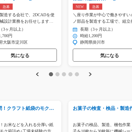
急募
NEW
急募
製造する会社で、2DCADを使
＼座り作業が中心で働きやすい♪
械設計業務をお任せします。
ノ部品を製造する工場で、組立
（3ヶ月以上）
長期（3ヶ月以上）
,700円
時給1,200円
府大阪市淀川区
静岡県掛川市
気になる
気になる
Previous
Next
1
2
3
4
5
問！クラフト紙袋のモクモ
お菓子の検査・検品・製造作業
g04_01514
5_00678
！お米などを入れる分厚い紙
お菓子の検品、製造、梱包作業
モク箱詰め♪工場未経験の方、
子を10枚から30枚毎に機械レー