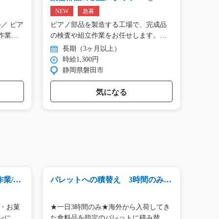
01809
NEW
急募
NEW
／ ピア
ピアノ部品を製造する工場で、完成品
＼手の
作業…
の検査や組立作業をお任せします。
タン作
目…
長期（3ヶ月以上）
長
時給1,300円
時
静岡県磐田市
群
気になる
/g0
パレットへの積替え 3時間のみ/y
金属製
03_00764
070
急募
 ・お菓
★一日3時間のみ★海外から入荷してき
○経験
ンに
た食料品を指定のパレットに積み替え
で大