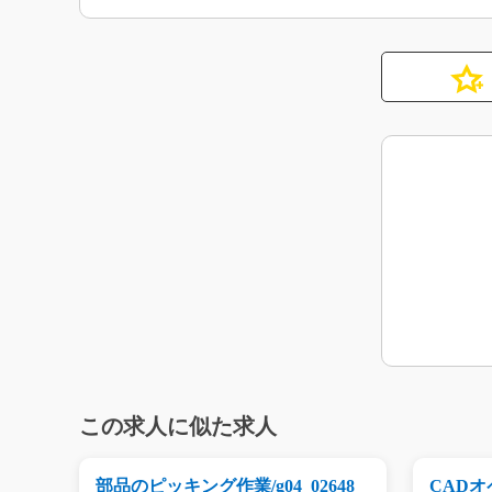
この求人に似た求人
g0
部品のピッキング作業/g04_02648
CADオペ