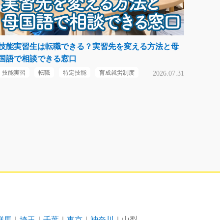
技能実習生は転職できる？実習先を変える方法と母
国語で相談できる窓口
技能実習
転職
特定技能
育成就労制度
2026.07.31
群馬
埼玉
千葉
東京
神奈川
山梨