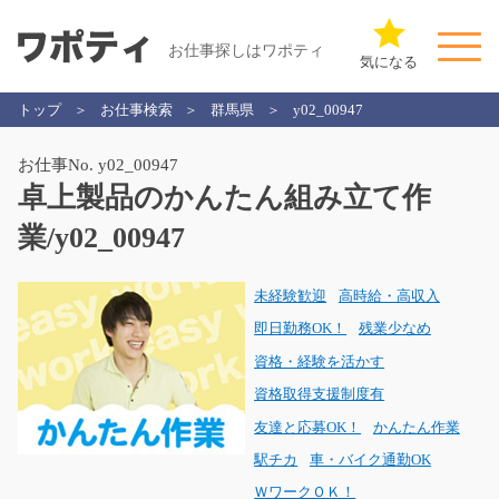
お仕事探しはワポティ
気になる
トップ
お仕事検索
群馬県
y02_00947
お仕事No. y02_00947
卓上製品のかんたん組み立て作
業/y02_00947
未経験歓迎
高時給・高収入
即日勤務OK！
残業少なめ
資格・経験を活かす
資格取得支援制度有
友達と応募OK！
かんたん作業
駅チカ
車・バイク通勤OK
ＷワークＯＫ！