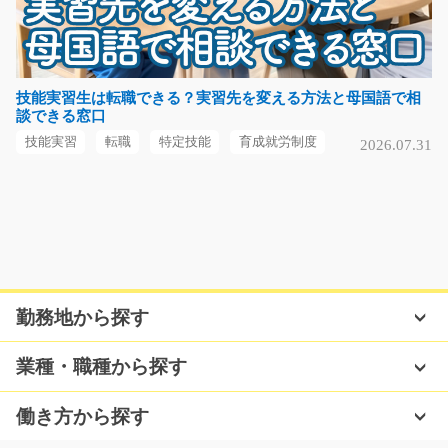
【高座郡寒川町】駅チカ！快適な環境◎マイカーバイク
通勤可能！空調完備の…
長期（3ヶ月以上）
時給1350円
技能実習生は転職できる？実習先を変える方法と母国語で相
談できる窓口
神奈川県高座郡寒川町
技能実習
転職
特定技能
育成就労制度
2026.07.31
気になる
かんたん作業！商品の洗浄や検品作業/i02_00722
かんたん！すぐに覚えられます♪飲食店でよく見るアノ商
品の洗浄作業♪扶養…
勤務地から探す
長期（3ヶ月以上）
時給1100円～
業種・職種から探す
兵庫県尼崎市
働き方から探す
気になる