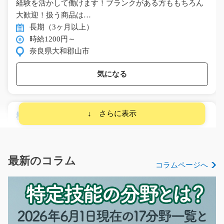
経験を活かして働けます！ブランクがある方ももちろん
大歓迎！扱う商品は…
長期（3ヶ月以上）
時給1200円～
奈良県大和郡山市
気になる
機械オペレーターと検査！！/t03_00551
自動車部品を加工する機械にセットしてほとんど機械に
おまかせ～♪あとは加…
長期（3ヶ月以上）
最新のコラム
コラムページへ
時給1029円～
熊本県宇城市
気になる