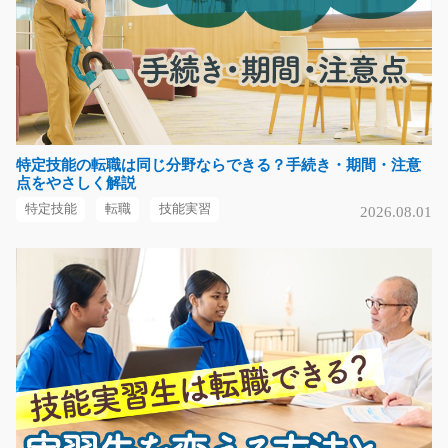
熊本県上益城郡嘉島町
気になる
未経験歓迎な航空機部品加工/g01_00155
特定技能の転職は同じ分野ならできる？手続き・期間・注意
急募
点をやさしく解説
電動ドライバーを使って航空機の翼や胴体を組み上げて
特定技能
転職
技能実習
2026.08.01
いく作業♪★☆社会保険…
長期（3ヶ月以上）
時給1300円
岐阜県各務原市
気になる
電子製品の組立のお仕事/g05_00565