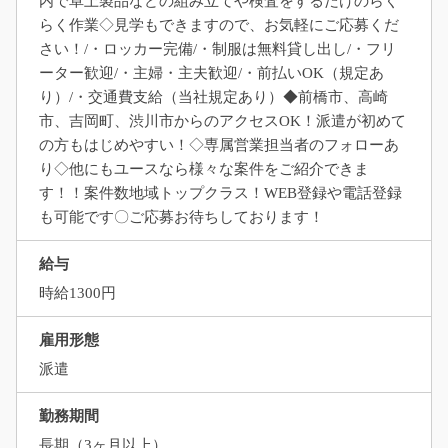
内で卓上製品などの組み立てや検査をするだけのらく
らく作業◇見学もできますので、お気軽にご応募くだ
さい！/・ロッカー完備/・制服は無料貸し出し/・フリ
ーター歓迎/・主婦・主夫歓迎/・前払いOK（規定あ
り）/・交通費支給（当社規定あり）◆前橋市、高崎
市、吉岡町、渋川市からのアクセスOK！派遣が初めて
の方もはじめやすい！◇専属営業担当者のフォローあ
り◇他にもユースなら様々な案件をご紹介できま
す！！案件数地域トップクラス！WEB登録や電話登録
も可能です〇ご応募お待ちしております！
給与
時給1300円
雇用形態
派遣
勤務期間
長期（3ヶ月以上）