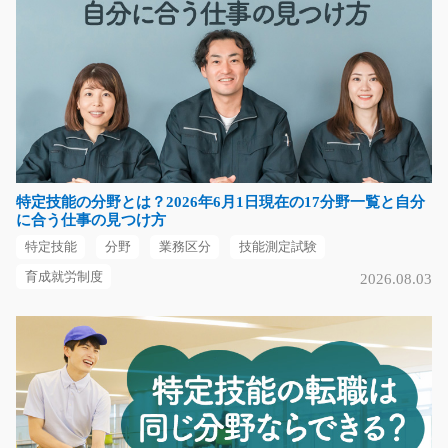
チルド倉庫内での仕分けのお仕事/t03_00650
チルド倉庫での仕分けのお仕事です☆ 仕事内容はカンタ
ンで指定された商品…
長期（3ヶ月以上）
時給1050円
熊本県上益城郡御船町
特定技能の分野とは？2026年6月1日現在の17分野一覧と自分
に合う仕事の見つけ方
気になる
特定技能
分野
業務区分
技能測定試験
育成就労制度
2026.08.03
商品のピッキング/t03_00861
急募
≪大募集≫かんたん！！ 商品をバーコードに読みとり、
店舗ごとに商品を…
長期（3ヶ月以上）
時給1000円