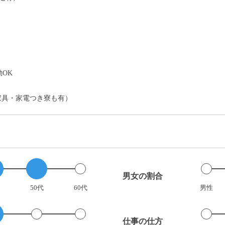
）
OK
家具・家電つき寮も有）
男女の割合
50代
60代
男性
仕事の仕方