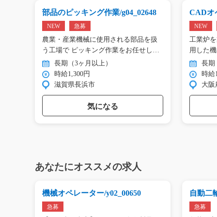
g0
部品のピッキング作業/g04_02648
CADオペ
NEW
急募
NEW
エアコ
農業・産業機械に使用される部品を扱
工業炉を
工…
う工場で ピッキング作業をお任せし
用した機
ま…
…
長期（3ヶ月以上）
長期
時給1,300円
時給1
滋賀県長浜市
大阪
気になる
あなたにオススメの求人
6
機械オペレーター/y02_00650
自動二
y11_004
急募
急募