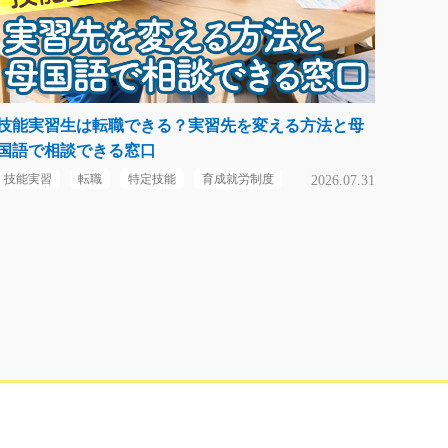
技能実習生は転職できる？実習先を変える方法と母
国語で相談できる窓口
技能実習
転職
特定技能
育成就労制度
2026.07.31