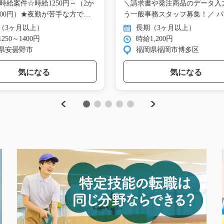
時給案件☆時給1250円～（2か
＼請求書や発注商品のデータ入
400円）★夜勤が苦手な方でも
う一般事務スタッフ募集！／ 
ン…
（3ヶ月以上）
長期（3ヶ月以上）
250～1400円
時給1,200円
県安曇野市
福岡県福岡市博多区
気になる
気になる
Previous
Next
1
2
3
4
5