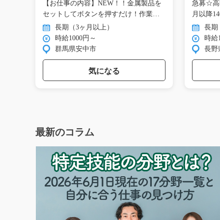
ル巻
【お仕事の内容】NEW！！金属製品を
急募☆高
コ
セットしてボタンを押すだけ！作業は
月以降1
す…
高…
長期（3ヶ月以上）
長期
時給1000円～
時給1
群馬県安中市
長野
気になる
最新のコラム