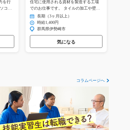
力を行
住宅に使用される資材を製造する工場
産業
パソコ
でのお仕事です。 タイルの加工や壁
する工
材…
タ…
長期（3ヶ月以上）
長
時給1,400円
時
群馬県伊勢崎市
京
気になる
コラムページへ