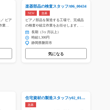
楽器部品の検査スタッフ/t06_00434
プリン
01809
NEW
急募
NEW
／ ピア
ピアノ部品を製造する工場で、完成品
＼手の
作業…
の検査や組立作業をお任せします。
タン作
目…
長期（3ヶ月以上）
長
時給1,300円
時
静岡県磐田市
群
気になる
住宅資材の製造スタッフ/y02_0168
機械加
5
急募
NEW