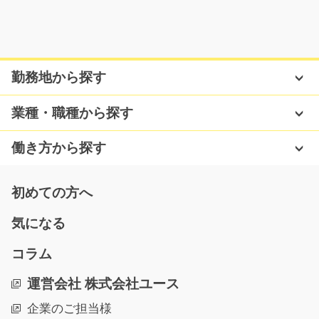
半導体製造装置用部品の組立/t03_00775
急募
勤務地から探す
工場内でカンタンな半導体製造装置の組立・検査をお願
いします！！自分の…
業種・職種から探す
長期（3ヶ月以上）
時給1200円
働き方から探す
熊本県玉名郡南関町
気になる
初めての方へ
気になる
電子部品の機械オペレーター/y11_01137
コラム
急募
運営会社 株式会社ユース
電子部品の機械オペレーター作業をお任せします。 ♪シ
企業のご担当様
ンプル作業の繰り返…