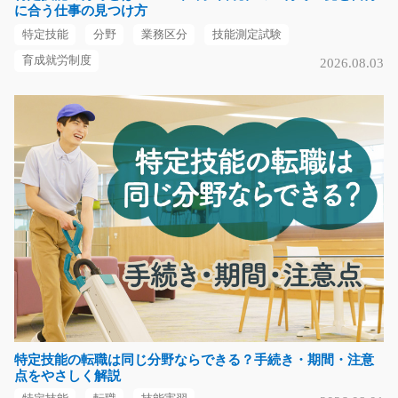
に合う仕事の見つけ方
特定技能
分野
業務区分
技能測定試験
気になる
育成就労制度
2026.08.03
一般事務スタッフ/g06_00680
急募
お米を扱う企業の事務所内での一般事務業務。 資料作成
やデータ入力、電話…
長期（3ヶ月以上）
時給1,300円
京都府京都市伏見区
気になる
特定技能の転職は同じ分野ならできる？手続き・期間・注意
半導体装置の組立作業/g04_02463
点をやさしく解説
工場内にて半導体洗浄装置の組立作業を担当します！ 図