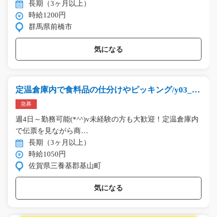
長期（3ヶ月以上）
時給1200円
群馬県前橋市
気になる
定温倉庫内で食料品の仕分けやピッキング/y03_00
681
急募
週4日～勤務可能(*^^)v未経験の方も大歓迎！定温倉庫内
で伝票を見ながら商…
長期（3ヶ月以上）
時給1050円
佐賀県三養基郡基山町
気になる