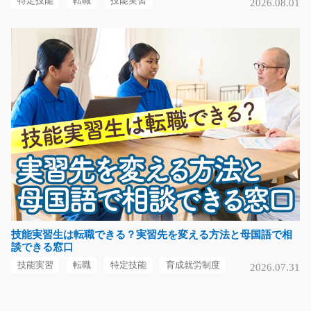
特定技能
転職
技能実習
2026.08.01
面を確認しながら…
長期（3ヶ月以上）
時給1300円
滋賀県野洲市
気になる
箱詰め/g01_01731
急募
【空調完備】キレイな職場で自動車部品の目視検査です♪
キズがないかチェッ…
長期（3ヶ月以上）
技能実習生は転職できる？実習先を変える方法と母国語で相
談できる窓口
時給1200円～1500円
岐阜県各務原市
技能実習
転職
特定技能
育成就労制度
2026.07.31
気になる