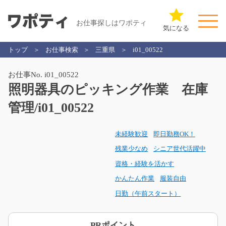
お仕事探しはワポティ
気になる
トップ
お仕事検索
三重県
i01_00522
お仕事No. i01_00522
照明器具のピッキング作業 在庫
管理/i01_00522
未経験歓迎
即日勤務OK！
残業少なめ
シニア世代活躍中
資格・経験を活かす
かんたん作業
服装自由
日勤（午前スタート）
PRポイント