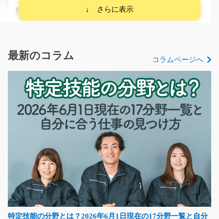
樹脂製品にテープを貼るだけのお仕事/y08_01337
【工場でのお仕事は…】って思う方でも安心です♪樹脂製
品にテープを貼るだ…
長期（3ヶ月以上）
最新のコラム
コラムページへ
時給1000円～
山口県下関市
気になる
倉庫内でのピッキングや梱包/y11_00670
急募
【諏訪市☆時給1150円】 【時間 8：30～17：30】 倉庫
内でピッキングと梱…
長期（3ヶ月以上）
時給1150円
特定技能の分野とは？2026年6月1日現在の17分野一覧と自分
長野県諏訪市