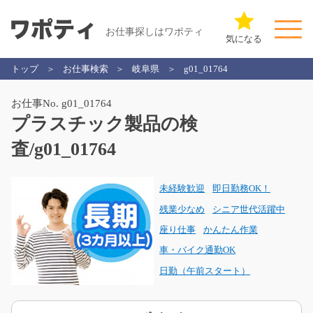
お仕事探しはワポティ
気になる
トップ
お仕事検索
岐阜県
g01_01764
お仕事No. g01_01764
プラスチック製品の検
査/g01_01764
未経験歓迎
即日勤務OK！
残業少なめ
シニア世代活躍中
座り仕事
かんたん作業
車・バイク通勤OK
日勤（午前スタート）