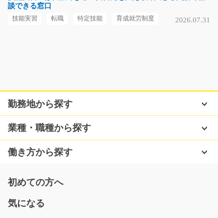
談できる窓口
福岡県北九州市八幡西区
技能実習
転職
特定技能
育成就労制度
2026.07.31
気になる
部品の加工スタッフ/y08_02225
急募
自動車の金属部品を製造する工場内作業で 主に、製造オ
勤務地から探す
ペレーターをお任せ…
長期（3ヶ月以上）
業種・職種から探す
時給1,400円
福岡県北九州市八幡東区
働き方から探す
気になる
初めての方へ
気になる
(大募集)大手コールセンターで発信業務/y08_0059