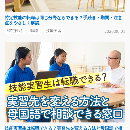
特定技能の転職は同じ分野ならできる？手続き・期間・注意
手のひらサイズのパーツをプレス加工/y08_01235
点をやさしく解説
高時給・交代勤務でガッツリ稼げる(^_-)-☆作業内容はと
特定技能
転職
技能実習
2026.08.01
っても簡単!手の平…
長期（3ヶ月以上）
時給1300円～時給1625円
福岡県北九州市八幡西区
気になる
物流会社でのカンタンなデータ入力作業/y08_0026
7
未経験の方も大歓迎♪物流会社でのデータ入力☆お仕事内
容は伝票の発行とデ…
長期（3ヶ月以上）
時給1000円～
技能実習生は転職できる？実習先を変える方法と母国語で相