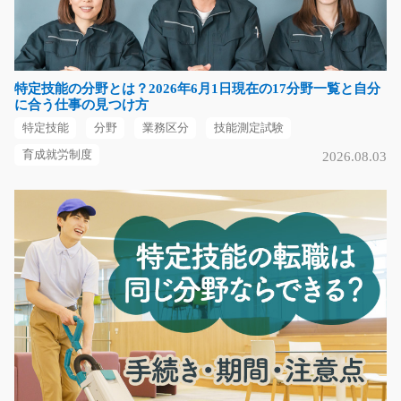
未経験の方も歓迎♪金属部品を穴あけ機にセットしスイッ
チを押して頂きます…
長期（3ヶ月以上）
時給1150円～
特定技能の分野とは？2026年6月1日現在の17分野一覧と自分
大阪府豊中市
に合う仕事の見つけ方
特定技能
分野
業務区分
技能測定試験
気になる
育成就労制度
2026.08.03
ゴルフのキャディ/t06_00161
急募
ゴルフ場でお客様のサポートをしたり、楽しくおしゃべ
りするお仕事です☆未…
長期（3ヶ月以上）
時給1200円～
静岡県磐田市
気になる