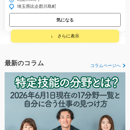
埼玉県比企郡川島町
気になる
自動車関連の金属加工スタッフ！！/t03_00549
地元で働こう！！☆未経験の方でもすぐ活躍できま
す！！地元就職・転職した…
最新のコラム
コラムページへ
長期（3ヶ月以上）
時給973円～
熊本県菊池市
気になる
金属部品の穴あけ加工のオシゴト/i02_00458