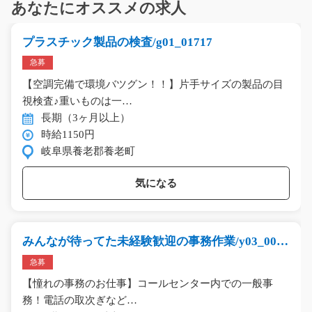
あなたにオススメの求人
プラスチック製品の検査/g01_01717
急募
【空調完備で環境バツグン！！】片手サイズの製品の目
視検査♪重いものは一…
長期（3ヶ月以上）
時給1150円
岐阜県養老郡養老町
気になる
みんなが待ってた未経験歓迎の事務作業/y03_0047
5
急募
【憧れの事務のお仕事】コールセンター内での一般事
務！電話の取次ぎなど…