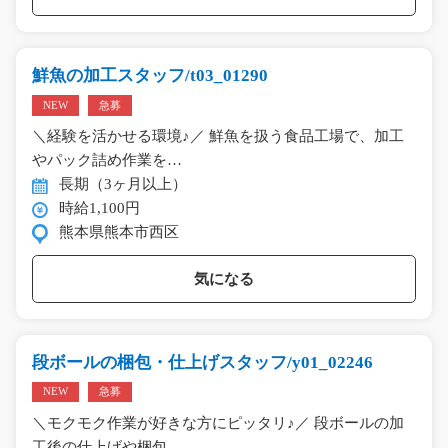
鮮魚の加工スタッフ/t03_01290
NEW
急募
＼経験を活かせる環境♪／ 鮮魚を扱う食品工場で、加工
やパック詰め作業を…
長期（3ヶ月以上）
時給1,100円
熊本県熊本市西区
気になる
段ボールの梱包・仕上げスタッフ/y01_02246
NEW
急募
＼モクモク作業が好きな方にピッタリ♪／ 段ボールの加
工後の仕上げや梱包…