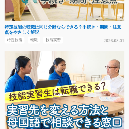
佐賀県三養基郡みやき町
気になる
特定技能の転職は同じ分野ならできる？手続き・期間・注意
点をやさしく解説
特定技能
転職
技能実習
2026.08.01
テレホンアポインター/t03_00404
大人気のオフィスワーク！ハウスクリーニング関連のテ
レフォンアポインタ…
長期（3ヶ月以上）
時給1100円～
熊本県熊本市東区
気になる
金属部品を機械にセットして簡単な操作作業/y03_
00501
急募