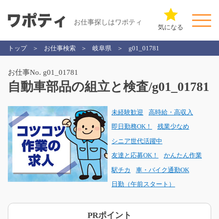
お仕事探しはワポティ
気になる
トップ
お仕事検索
岐阜県
g01_01781
お仕事No. g01_01781
自動車部品の組立と検査/g01_01781
未経験歓迎
高時給・高収入
即日勤務OK！
残業少なめ
シニア世代活躍中
友達と応募OK！
かんたん作業
駅チカ
車・バイク通勤OK
日勤（午前スタート）
PRポイント