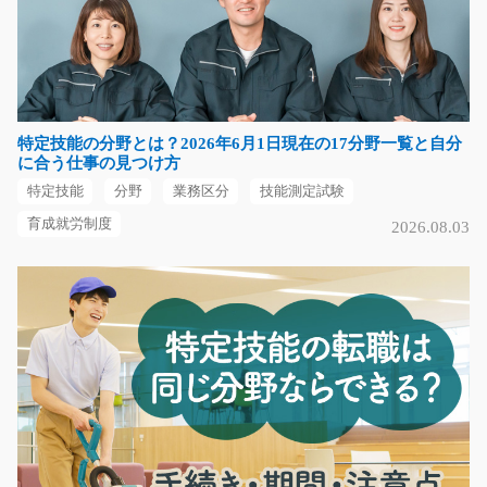
くるま製品のフォークリフトでの運搬/y04_00372
急募
出来上がった製品をフォークリフトで運ぶおしごと♪資格
が無い方も弊社の資…
特定技能の分野とは？2026年6月1日現在の17分野一覧と自分
長期（3ヶ月以上）
に合う仕事の見つけ方
時給1400円～1750円
特定技能
分野
業務区分
技能測定試験
栃木県栃木市
育成就労制度
2026.08.03
気になる
(人気)手のひらサイズの製品の目視検査/y03_0103
7
急募
大人気の検査のお仕事☆嬉しい空調完備♪出来上がった製
本を目視検査してい…
長期（3ヶ月以上）
時給1000円～