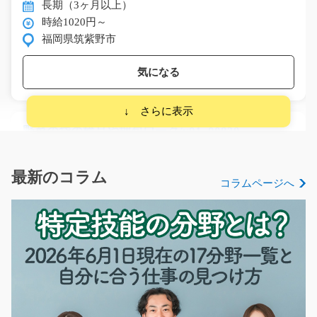
長期（3ヶ月以上）
時給1020円～
福岡県筑紫野市
気になる
野菜の袋の検品や梱包ワーク/y01_00839
急募
野菜を入れる袋を作っている企業さんです！機械が袋を
最新のコラム
コラムページへ
生産してくれるので…
長期（3ヶ月以上）
時給1077円～
愛知県名古屋市守山区
気になる