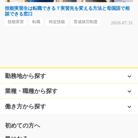
土日祝休みが嬉しい♪金属部品を機械にセットしてボタン
技能実習生は転職できる？実習先を変える方法と母国語で相
談できる窓口
を押したり、機械か…
長期（3ヶ月以上）
技能実習
転職
特定技能
育成就労制度
2026.07.31
時給1050円～
福岡県福岡市西区
気になる
勤務地から探す
産業廃棄物処理スタッフ/i01_01298
＜仕事内容＞ 工場へ搬入される産業廃棄物の受け入れ作
業種・職種から探す
業を担当し、指定エ…
長期（3ヶ月以上）
働き方から探す
時給1500円
三重県いなべ市
初めての方へ
気になる