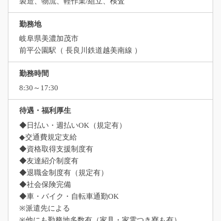
製造、物流、軽作業/組立、検査
勤務地
岐阜県美濃加茂市
前平公園駅（ 長良川鉄道越美南線 ）
勤務時間
8:30～17:30
待遇・福利厚生
◆日払い・週払いOK（規定有）
◆交通費規定支給
◆資格取得支援制度有
◆友達紹介制度有
◆退職金制度有（規定有）
◆社会保険完備
◆車・バイク・自転車通勤OK
※派遣先による
※他にも勤務地多数有（家具・家電つき寮も有）