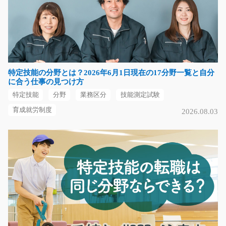
空調機器の組立と検査/g01_01643
急募
【高時給】空調完備でキレイな職場♪エアドライバーを使
ってネジを締めるお…
長期（3ヶ月以上）
特定技能の分野とは？2026年6月1日現在の17分野一覧と自分
時給1300円
に合う仕事の見つけ方
岐阜県加茂郡川辺町
特定技能
分野
業務区分
技能測定試験
気になる
育成就労制度
2026.08.03
リフト作業スタッフ/g05_01029
急募
＼経験を活かして、即戦力として活躍できる環境／ フォ
ークリフトを使用し…
長期（3ヶ月以上）
時給1,500円