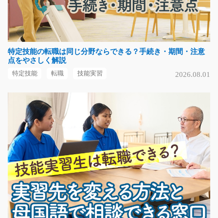
神奈川県相模原市中央区
気になる
特定技能の転職は同じ分野ならできる？手続き・期間・注意
点をやさしく解説
部品の洗浄スタッフ/g02_00579
特定技能
転職
技能実習
2026.08.01
急募
＼ 工場内でのシンプル洗浄作業 ／ スクリーン印刷用イ
ンキの生産工程で使…
長期（3ヶ月以上）
時給1,500円
埼玉県児玉郡神川町
気になる
精密部品のかんたんな組立・目視検査/y02_00095