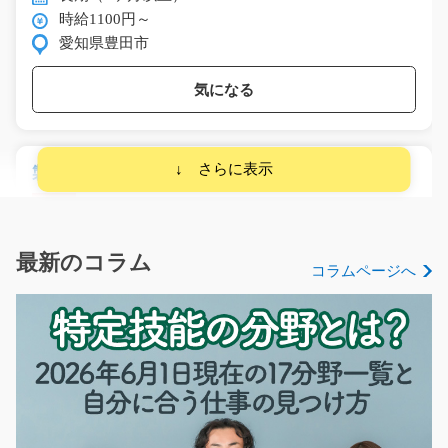
時給1100円～
愛知県豊田市
気になる
製品の移動 積み込み/i01_00971
急募
【あなたの経験を活かせます！】 電線を作っている工場
でその完成した製品…
最新のコラム
コラムページへ
長期（3ヶ月以上）
時給1250円
三重県伊賀市
気になる