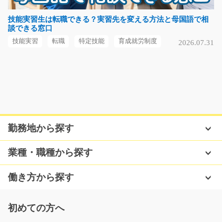
急募
地元の方なら知っているはず？の大手企業でのお仕事で
技能実習生は転職できる？実習先を変える方法と母国語で相
談できる窓口
す♪精密機械の部品を…
長期（3ヶ月以上）
技能実習
転職
特定技能
育成就労制度
2026.07.31
時給1100円～
群馬県渋川市
気になる
勤務地から探す
ガソリンスタンドの給油スタッフ/y11_00261
急募
業種・職種から探す
★資格お持ちでない方も大歓迎★担当者オススメ★明る
く元気な方募集中★丁寧…
働き方から探す
長期（3ヶ月以上）
時給1070円～
初めての方へ
長野県茅野市