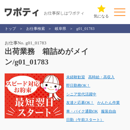
お仕事探しはワポティ
気になる
トップ
お仕事検索
岐阜県
g01_01783
お仕事No. g01_01783
出荷業務 箱詰めがメイ
ン/g01_01783
未経験歓迎
高時給・高収入
即日勤務OK！
シニア世代活躍中
友達と応募OK！
かんたん作業
車・バイク通勤OK
服装自由
日勤（午前スタート）