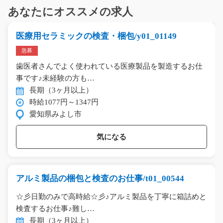
あなたにオススメの求人
医療用セラミックの検査・梱包/y01_01149
急募
歯医者さんでよく使われている医療製品を製造するお仕
事です♪未経験の方も…
長期（3ヶ月以上）
時給1077円～1347円
愛知県みよし市
気になる
アルミ製品の梱包と検査のお仕事/t01_00544
☆彡日勤のみで高時給☆彡♪アルミ製品を丁寧に箱詰めと
検査するお仕事♪難し…
長期（3ヶ月以上）