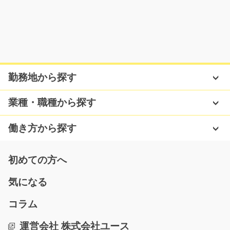
気になる
車の部品にシールを貼りつけるだけ/i02_00078
勤務地から探す
女性スタッフさん活躍中♪残業ナシで土日祝休みでプライ
ベートも充実★未経…
業種・職種から探す
長期（3ヶ月以上）
時給1050円～
働き方から探す
奈良県大和郡山市
気になる
初めての方へ
気になる
粒上の材料に指定されたカラー入れ作業/i01_0100
コラム
1
急募
運営会社 株式会社ユース