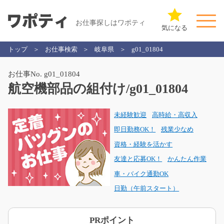
お仕事探しはワポティ
気になる
トップ
お仕事検索
岐阜県
g01_01804
お仕事No. g01_01804
航空機部品の組付け/g01_01804
未経験歓迎
高時給・高収入
即日勤務OK！
残業少なめ
資格・経験を活かす
友達と応募OK！
かんたん作業
車・バイク通勤OK
日勤（午前スタート）
PRポイント