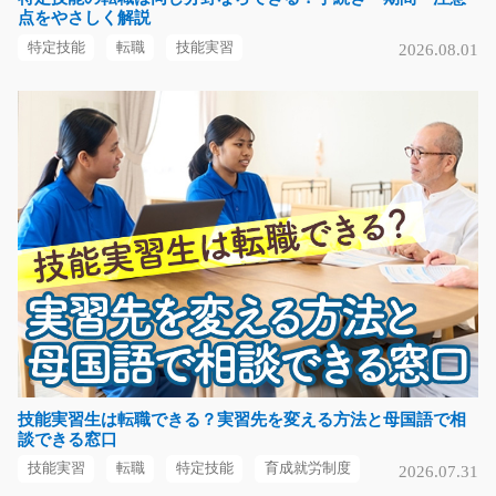
点をやさしく解説
倉庫でカンタンピッキング★玉掛け必須！/i02_00
特定技能
転職
技能実習
2026.08.01
957
2022年に建て直しを行った新型大型倉庫となり、工場で
使用される鉄板等を…
長期（3ヶ月以上）
時給1300円～
大阪府大阪市大正区
気になる
プラスチック部品の組立・箱詰めなどの作業/y02_
01453
急募
アミューズメント機器に使われる外側・内側の プラスチ
ック部分の組立や…
技能実習生は転職できる？実習先を変える方法と母国語で相
談できる窓口
長期（3ヶ月以上）
時給1100円
技能実習
転職
特定技能
育成就労制度
2026.07.31
群馬県伊勢崎市