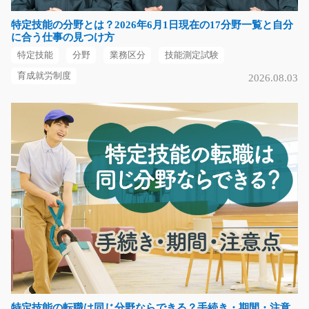
長期（3ヶ月以上）
特定技能の分野とは？2026年6月1日現在の17分野一覧と自分
時給1200円～
に合う仕事の見つけ方
埼玉県川越市
特定技能
分野
業務区分
技能測定試験
気になる
育成就労制度
2026.08.03
農林業用機械部品の組立/y03_01296
急募
金属部品の組立のお仕事！！メインへの補給部品の組立
なので難しい作業は…
長期（3ヶ月以上）
時給1200円～
福岡県うきは市
気になる
特定技能の転職は同じ分野ならできる？手続き・期間・注意