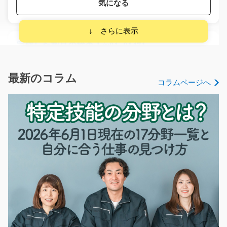
気になる
完成した製品の検査！/y01_01471
●完成したフィルム製品の品質検査♪ 製品が強度に達して
いるか、機械を通…
最新のコラム
コラムページへ
長期（3ヶ月以上）
時給1200円
愛知県江南市
気になる
スポンジ製品を丸めて袋詰めやテープ貼り/g02_00
139
急募
マットレスなどのスポンジ製品を丸めて袋詰めやテープ
貼り作業◇未経験から…