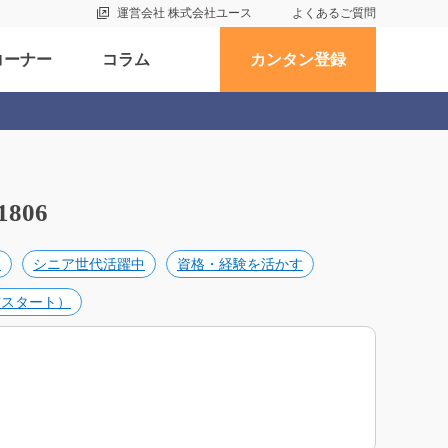
運営会社 株式会社ユース
よくあるご質問
コーナー
コラム
カンタン登録
806
め
シニア世代活躍中
資格・経験を活かす
前スタート）