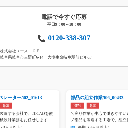
電話で今すぐ応募
平日9：00～18：00
0120-338-307
株式会社ユース．ＧＦ
岐阜県岐阜市吉野町6-14 大樹生命岐阜駅前ビル6F
レーター/i02_01613
部品の組立作業/t06_00433
急募
NEW
急募
製造する会社で、2DCADを使
＼座り作業が中心で働きやすい♪
械設計業務をお任せします。
ノ部品を製造する工場で、組立
（3ヶ月以上）
長期（3ヶ月以上）