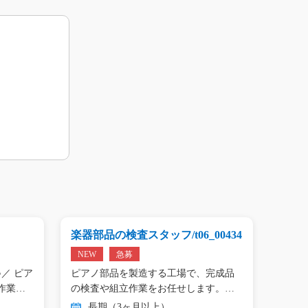
楽器部品の検査スタッフ/t06_00434
プリン
01809
NEW
急募
NEW
／ ピア
ピアノ部品を製造する工場で、完成品
＼手の
作業…
の検査や組立作業をお任せします。
タン作
目…
長期（3ヶ月以上）
長