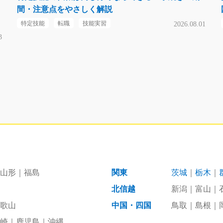
間・注意点をやさしく解説
特定技能
転職
技能実習
2026.08.01
3
山形
福島
関東
茨城
栃木
北信越
新潟
富山
歌山
中国・四国
鳥取
島根
崎
鹿児島
沖縄