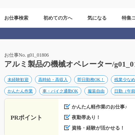
お仕事検索
初めての方へ
気になる
特集
お仕事No. g01_01806
アルミ製品の機械オペレーター/g01_01
未経験歓迎
高時給・高収入
即日勤務OK！
残業少な
かんたん作業
車・バイク通勤OK
服装自由
日勤（午
かんたん軽作業のお仕事♪
PRポイント
夜勤帯あり！
資格・経験が活かせる！