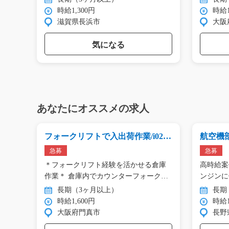
時給1,300円
時給1
滋賀県長浜市
大阪
気になる
あなたにオススメの求人
y0
フォークリフトで入出荷作業/i02_0
航空機部
1527
00458
急募
急募
オスス
＊フォークリフト経験を活かせる倉庫
高時給案
サ
作業＊ 倉庫内でカウンターフォーク
ンジンに
リ…
い…
長期（3ヶ月以上）
長期
時給1,600円
時給1
大阪府門真市
長野