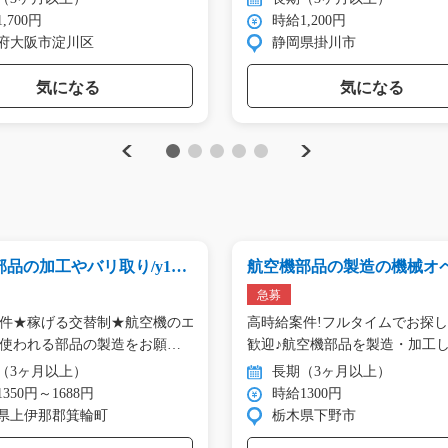
,700円
時給1,200円
府大阪市淀川区
静岡県掛川市
気になる
気になる
Previous
Next
1
2
3
4
5
品の加工やバリ取り/y11_
航空機部品の製造の機械オ
ター/y04_00530
急募
件★稼げる交替制★航空機のエ
高時給案件!フルタイムでお探
使われる部品の製造をお願
歓迎♪航空機部品を製造・加工
（3ヶ月以上）
長期（3ヶ月以上）
350円～1688円
時給1300円
県上伊那郡箕輪町
栃木県下野市