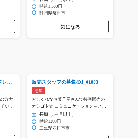
時給1,300円
時
静岡県磐田市
群
気になる
ペレー
販売スタッフの募集/i01_01083
住宅
業/y0
急募
急募
しの方大
おしゃれなお菓子屋さんで接客販売の
☆★
してい…
オシゴト☆ コミュニケーションをと
造補助
る…
業…
長期（3ヶ月以上）
長
時給1200円
時
三重県四日市市
福