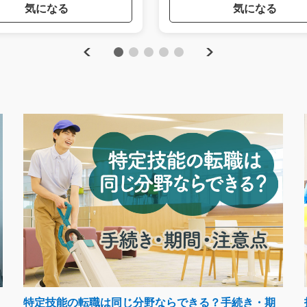
気になる
気になる
Previous
Next
1
2
3
4
5
特定技能の転職は同じ分野ならできる？手続き・期