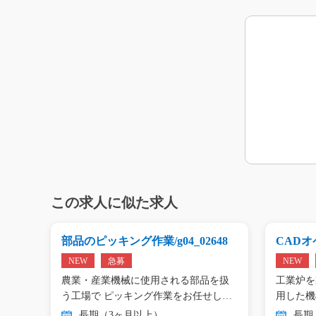
この求人に似た求人
g0
部品のピッキング作業/g04_02648
CADオペ
NEW
急募
NEW
エアコ
農業・産業機械に使用される部品を扱
工業炉を
工…
う工場で ピッキング作業をお任せし
用した機
ま…
…
長期（3ヶ月以上）
長期