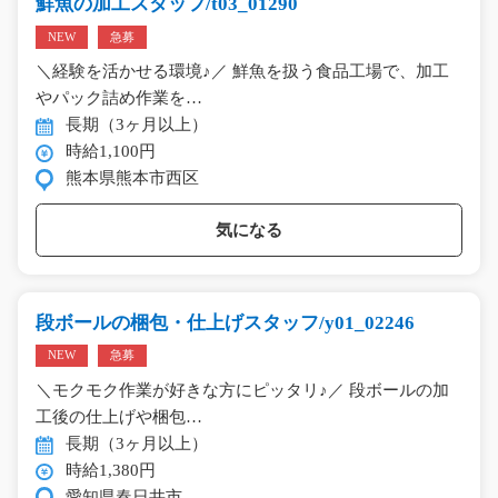
鮮魚の加工スタッフ/t03_01290
NEW
急募
＼経験を活かせる環境♪／ 鮮魚を扱う食品工場で、加工
やパック詰め作業を…
長期（3ヶ月以上）
時給1,100円
熊本県熊本市西区
気になる
段ボールの梱包・仕上げスタッフ/y01_02246
NEW
急募
＼モクモク作業が好きな方にピッタリ♪／ 段ボールの加
工後の仕上げや梱包…
長期（3ヶ月以上）
時給1,380円
愛知県春日井市