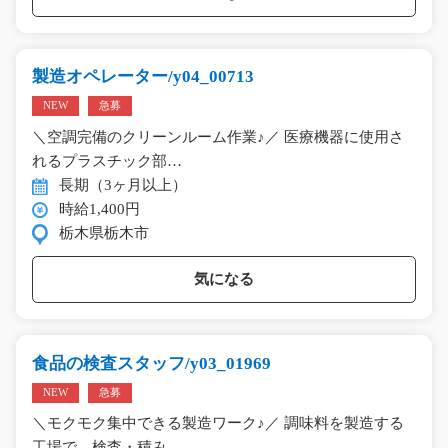
製造オペレーター/y04_00713
NEW
急募
＼空調完備のクリーンルーム作業♪／ 医療機器に使用さ
れるプラスチック部…
長期（3ヶ月以上）
時給1,400円
栃木県栃木市
気になる
食品の検査スタッフ/y03_01969
NEW
急募
＼モクモク集中できる製造ワーク♪／ 調味料を製造する
工場で、検査・積み…