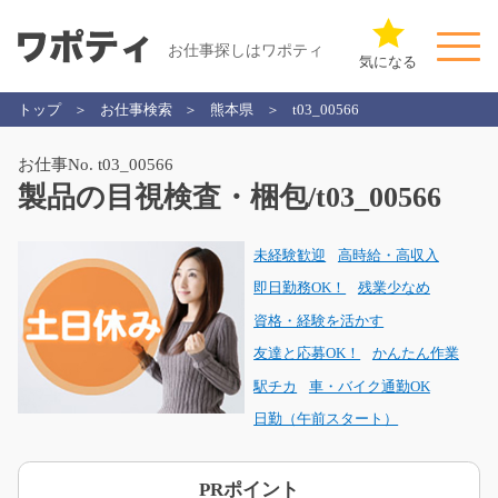
お仕事探しはワポティ
気になる
トップ
お仕事検索
熊本県
t03_00566
お仕事No. t03_00566
製品の目視検査・梱包/t03_00566
未経験歓迎
高時給・高収入
即日勤務OK！
残業少なめ
資格・経験を活かす
友達と応募OK！
かんたん作業
駅チカ
車・バイク通勤OK
日勤（午前スタート）
PRポイント