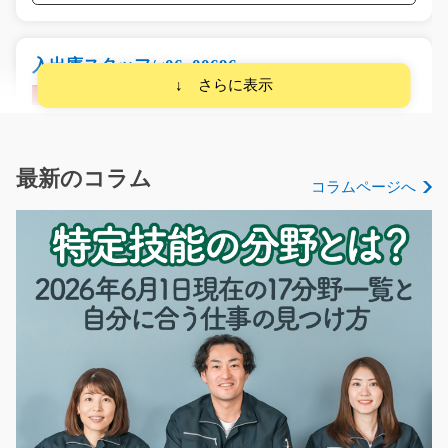
入出庫スタッフ/g06_00696
急募
工場内でフォークリフトを使用した入出庫作業をお任
せ。 自動車部品やエン…
長期（3ヶ月以上）
最新のコラム
コラムページへ
時給1,400円
京都府京都市右京区
気になる
介護施設内での調理/y03_01370
急募
老人ホームでの調理のお仕事になります。施設も出来て
まだ１年ほどで綺麗…