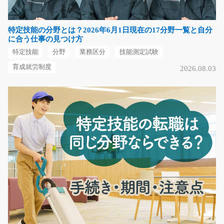
長期（3ヶ月以上）
時給1150円
特定技能の分野とは？2026年6月1日現在の17分野一覧と自分
福岡県糟屋郡篠栗町
に合う仕事の見つけ方
特定技能
分野
業務区分
技能測定試験
気になる
育成就労制度
2026.08.03
糸の加工やデータ入力、試作品の作成業務/g04_02
232
急募
未経験の方も大歓迎！ガッツリ稼げる高時給！ 糸の加工
やデータ入力、試作…
長期（3ヶ月以上）
時給1750円～時給2188円
滋賀県東近江市
気になる