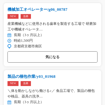
機械加工オペレーター/g06_00787
NEW
急募
産業機械などに使用される歯車を製造する工場で 研磨加
工や機械オペレータ…
長期（3ヶ月以上）
時給1,500円
京都府京都市南区
気になる
製品の梱包作業/y03_01968
NEW
急募
＼体を動かしながら働ける♪／ 食品工場で、製品の梱包
や検品、器具の洗浄…
長期（3ヶ月以上）