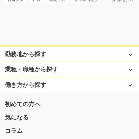
2026.07.31
気になる
商品の検品スタッフ/y03_01723
急募
勤務地から探す
物流倉庫内で、食品や食材の検品・積込み作業をお任せ
します。 作業の流れ…
業種・職種から探す
長期（3ヶ月以上）
時給1,230円
働き方から探す
福岡県古賀市
気になる
初めての方へ
気になる
製品の台車運搬/g04_02464
コラム