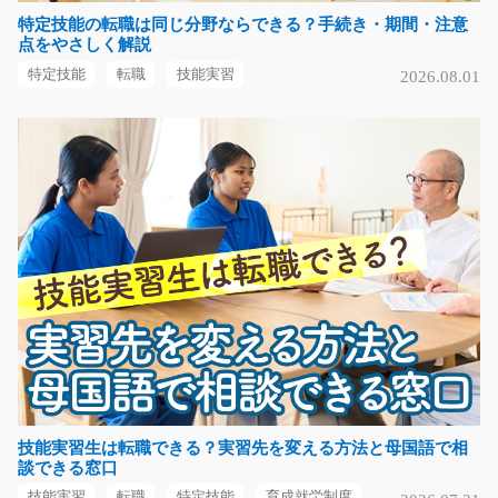
特定技能の転職は同じ分野ならできる？手続き・期間・注意
工場内板金作業、バリ取りや加工補助/y02_00767
点をやさしく解説
急募
特定技能
転職
技能実習
2026.08.01
【お仕事の内容】バリ取りや加工補助のお仕事です！シ
ニアの方も大歓迎で…
長期（3ヶ月以上）
時給1150円
群馬県藤岡市
気になる
経験者の方活躍中の介護のお仕事/t01_00528
★介護経験のある方方募集中！！★キレイな職場で利用
者さんの介助をしてい…
長期（3ヶ月以上）
技能実習生は転職できる？実習先を変える方法と母国語で相
談できる窓口
時給1300円～
愛知県大府市
技能実習
転職
特定技能
育成就労制度