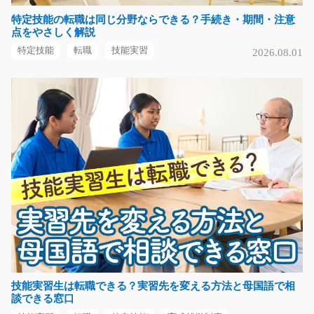
特定技能の転職は同じ分野ならできる？手続き・期間・注意
点をやさしく解説
一般事務/y08_02051
特定技能
転職
技能実習
2026.08.01
急募
未経験の方大歓迎！工場のオフィスでの一般事務♪ 来客
や電話対応、伝票入…
長期（3ヶ月以上）
時給1100円
福岡県飯塚市
気になる
高時給の日勤フォークリフト！/g05_00618
急募
日勤で時給1600円！！工場内でカーボン製品の出荷をお
技能実習生は転職できる？実習先を変える方法と母国語で相
談できる窓口
願いします!(^^)!フ…