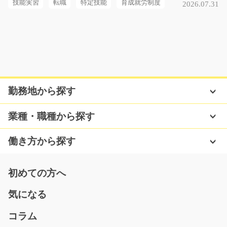
長期（3ヶ月以上）
技能実習
転職
特定技能
育成就労制度
2026.07.31
時給1600円
神奈川県茅ヶ崎市
気になる
勤務地から探す
青果物の仕分け作業/t03_01180
急募
業種・職種から探す
果物を扱う物流倉庫での仕分け作業です。 手のひらサイ
ズの果物から段ボー…
働き方から探す
長期（3ヶ月以上）
時給1,086円
初めての方へ
熊本県熊本市西区
気になる
気になる
コラム