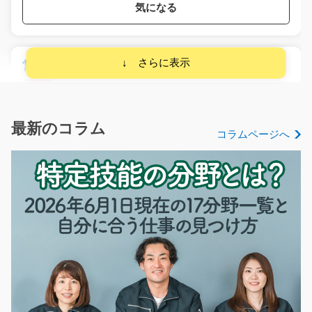
気になる
営業事務/y01_02162
急募
空調設備やボイラー設備を扱う部署での、営業サポート
事務です。 社内のや…
最新のコラム
コラムページへ
長期（3ヶ月以上）
時給1,450円
愛知県名古屋市西区
気になる
物流倉庫内でフォークリフト作業/y01_01153
急募
☆経験を活かしましょう☆リーチリフトのお仕事です。