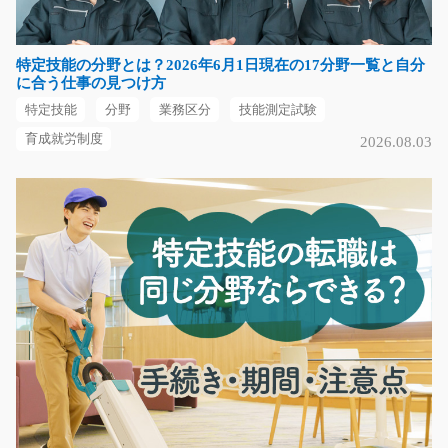
☆土日祝日休み☆職場見…
長期（3ヶ月以上）
特定技能の分野とは？2026年6月1日現在の17分野一覧と自分
時給1200円～
に合う仕事の見つけ方
愛知県犬山市
特定技能
分野
業務区分
技能測定試験
気になる
育成就労制度
2026.08.03
(大募集)ボトルの検品と箱詰め作業/t03_00231
急募
スキップしないで！まずは応募を！≪大募集≫腰を据え
てしっかり働きたい方…
長期（3ヶ月以上）
時給1100円～1375円
熊本県宇土市
気になる