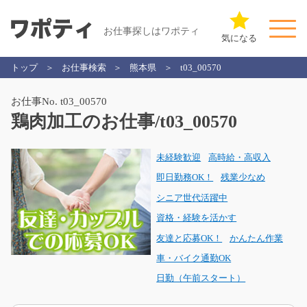
お仕事探しはワポティ
気になる
トップ
お仕事検索
熊本県
t03_00570
お仕事No. t03_00570
鶏肉加工のお仕事/t03_00570
未経験歓迎
高時給・高収入
即日勤務OK！
残業少なめ
シニア世代活躍中
資格・経験を活かす
友達と応募OK！
かんたん作業
車・バイク通勤OK
日勤（午前スタート）