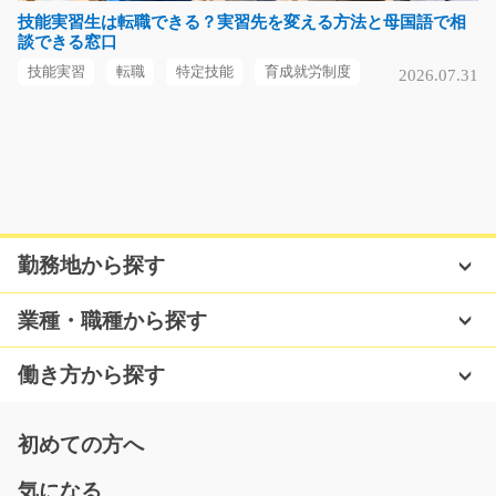
急募
技能実習生は転職できる？実習先を変える方法と母国語で相
談できる窓口
＼時間選択制で自分に合った勤務時間を選べる／ アルミ
やステンレスなどの…
技能実習
転職
特定技能
育成就労制度
2026.07.31
長期（3ヶ月以上）
時給1,500円
兵庫県神戸市東灘区
気になる
勤務地から探す
筆記用具をセットしてボタンを押す作業/t06_0016
業種・職種から探す
6
急募
筆記用具、くるま部品をセットしてボタンを押す仕事★
働き方から探す
先輩が優しく教えてく…
長期（3ヶ月以上）
初めての方へ
時給1300円～
静岡県菊川市
気になる