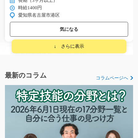
長期（3ヶ月以上）
時給1400円
愛知県名古屋市港区
気になる
化粧品の案内スタッフ/t03_01211
急募
化粧品や健康食品に関するお問い合わせ対応をお任せし
最新のコラム
コラムページへ
ます。 主に、お問い…
長期（3ヶ月以上）
時給1,100円
熊本県宇城市
気になる