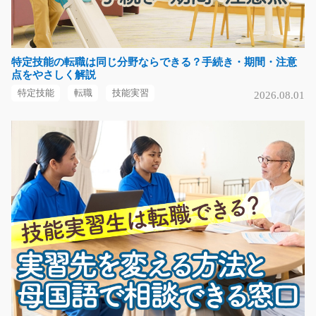
長野県駒ヶ根市
気になる
特定技能の転職は同じ分野ならできる？手続き・期間・注意
点をやさしく解説
特定技能
転職
技能実習
2026.08.01
倉庫内軽作業・住宅設備部品の組立/i02_01109
急募
＜仕事内容＞ 物流倉庫内での軽作業や、カンタンな部品
の組立のお仕事！ …
長期（3ヶ月以上）
時給1,250円～
大阪府門真市
気になる
アルミパーツの箱詰めstaff/i02_01599