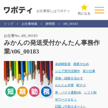
お仕事探しはワポティ
気になる
トップ
お仕事検索
静岡県
t06_00183
お仕事No. t06_00183
みかんの発送受付かんたん事務作
業/t06_00183
未経験歓迎
残業少なめ
シニア世代活躍中
座り仕事
資格・経験を活かす
かんたん作業
駅チカ
車・バイク通勤OK
シフト制
ＷワークＯＫ！
日勤（午前スタート）