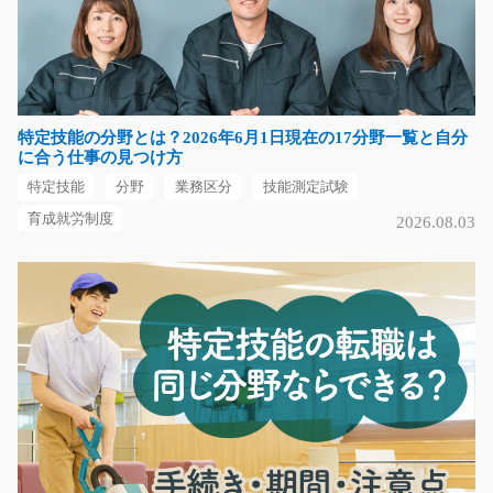
プリンターの組立や検査/y02_01145
急募
≪高時給≫ プリンター製品の組み立て◎ 精密機器の部品
の組み立て作業をお願…
特定技能の分野とは？2026年6月1日現在の17分野一覧と自分
長期（3ヶ月以上）
に合う仕事の見つけ方
時給1300円
特定技能
分野
業務区分
技能測定試験
群馬県利根郡昭和村
育成就労制度
2026.08.03
気になる
金属部品の加工スタッフ/y11_01166
急募
工場内にて、金属部品の機械オペレーター業務をお任せ
します。 ★単純作業…
長期（3ヶ月以上）
時給1,300円