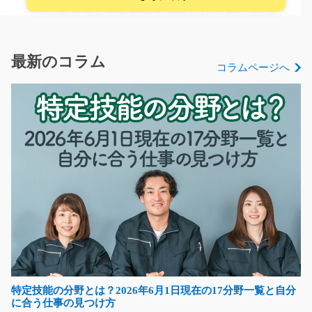
フォークリフトで断熱材の運搬やピッキング/g04_
02239
急募
嬉しい土日祝休み！高時給！ フォークリフト作業でお探
最新のコラム
コラムページへ
しの方、必見！ 倉…
長期（3ヶ月以上）
時給1600円～2000円
滋賀県野洲市
気になる
自動車部品の入出庫とピッキング/g05_00500
急募
選べるお休み◎フォークリフト免許お持ちの方必見！フ
ォークリフトで自動車…
特定技能の分野とは？2026年6月1日現在の17分野一覧と自分
長期（3ヶ月以上）
に合う仕事の見つけ方
時給1350円