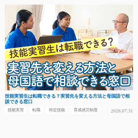
急募
未経験の方大歓迎☆プラスチック製品を機械にセットし
て組み立てる仕事です…
長期（3ヶ月以上）
時給1100円～
静岡県掛川市
気になる
ガッツリ稼げる！自動車部品の目視検査/g04_0109
1
急募
技能実習生は転職できる？実習先を変える方法と母国語で相
談できる窓口
高時給！単純作業がメイン！工場未経験の方でも大歓
迎！自動車部品の目視…
技能実習
転職
特定技能
育成就労制度
2026.07.31
長期（3ヶ月以上）
時給1400円～時給1750円
滋賀県近江八幡市