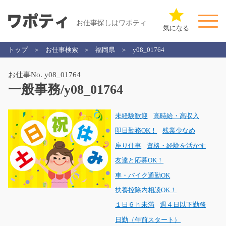
お仕事探しはワポティ
気になる
トップ
お仕事検索
福岡県
y08_01764
お仕事No. y08_01764
一般事務/y08_01764
未経験歓迎
高時給・高収入
即日勤務OK！
残業少なめ
座り仕事
資格・経験を活かす
友達と応募OK！
車・バイク通勤OK
扶養控除内相談OK！
１日６ｈ未満
週４日以下勤務
日勤（午前スタート）