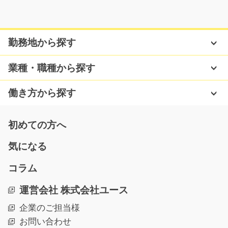
気になる
勤務地から探す
お酒のピッキング作業/g06_00757
業種・職種から探す
急募
＼未経験の方歓迎☆幅広い年代の方活躍中♪／ 酒蔵工場
働き方から探す
内の倉庫で、お酒や一…
長期（3ヶ月以上）
初めての方へ
時給1,300円
京都府京都市伏見区
気になる
気になる
コラム
運営会社 株式会社ユース
サービス付き高齢者住宅介護業務/y11_01028
企業のご担当様
お問い合わせ
サービス付き高齢者向け住宅での介護業務です。 夜勤専