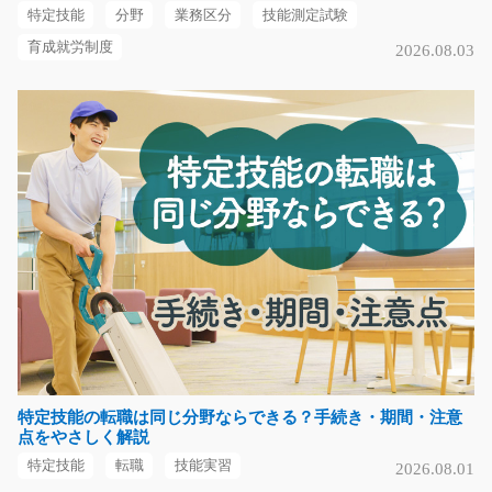
特定技能
分野
業務区分
技能測定試験
神奈川県厚木市
育成就労制度
2026.08.03
気になる
リフト作業員/g01_02248
急募
＼リフト資格を活かして活躍できる／ 自動車部品を扱う
倉庫内での出荷作業…
長期（3ヶ月以上）
時給1,400円
岐阜県加茂郡坂祝町
気になる
特定技能の転職は同じ分野ならできる？手続き・期間・注意
点をやさしく解説
特定技能
転職
技能実習
2026.08.01
プラスチック製品の組み立て/t06_00148