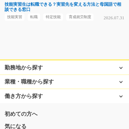
長期（3ヶ月以上）
技能実習生は転職できる？実習先を変える方法と母国語で相
談できる窓口
時給1150円～
熊本県熊本市東区
技能実習
転職
特定技能
育成就労制度
2026.07.31
気になる
モバイルショップでiPhoneの販売/g05_00033
iPhoneの知識がない方・販売経験がない方も大歓迎！大
勤務地から探す
手モバイルショップ…
長期（3ヶ月以上）
業種・職種から探す
時給1300円
神奈川県横浜市西区
働き方から探す
気になる
初めての方へ
気になる