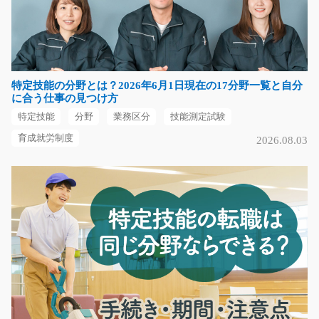
工場内で、排熱機器の製造業務をお任せします。 主に、
部品の加工・組立作…
長期（3ヶ月以上）
時給1,300円
特定技能の分野とは？2026年6月1日現在の17分野一覧と自分
長野県千曲市
に合う仕事の見つけ方
特定技能
分野
業務区分
技能測定試験
気になる
育成就労制度
2026.08.03
溶接業務と出荷準備のお仕事/t06_00295
☆高時給案件☆ 今までの経験を活かせるお仕事をご案
内！ 【仕事内容】 …
長期（3ヶ月以上）
時給1400円
静岡県牧之原市
気になる