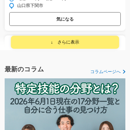
山口県下関市
気になる
【新着案件】家電製品の運搬作業！/i02_00862
製造過程で出来上がった家電製品を運搬するお仕事です
☆10kg程の物もあるの…
長期（3ヶ月以上）
最新のコラム
コラムページへ
時給1150円～
大阪府門真市
気になる
部品の加工作業/y11_01108
急募