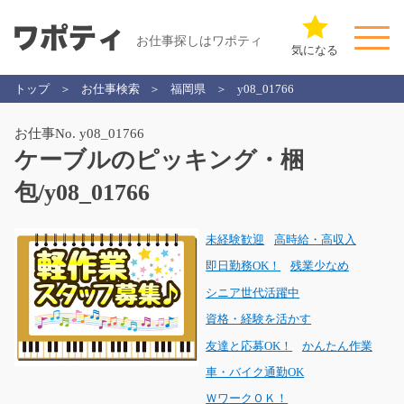
お仕事探しはワポティ
気になる
トップ
お仕事検索
福岡県
y08_01766
お仕事No. y08_01766
ケーブルのピッキング・梱
包/y08_01766
未経験歓迎
高時給・高収入
即日勤務OK！
残業少なめ
シニア世代活躍中
資格・経験を活かす
友達と応募OK！
かんたん作業
車・バイク通勤OK
ＷワークＯＫ！