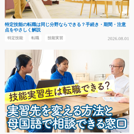
くるま座席シートの縫製作業/t01_00768
特定技能の転職は同じ分野ならできる？手続き・期間・注意
急募
点をやさしく解説
＼モノづくりが好きな方にピッタリ！／ 産業用ミシンを
特定技能
転職
技能実習
2026.08.01
使って、くるまの…
長期（3ヶ月以上）
時給1200円
愛知県蒲郡市
気になる
半導体製造装置を図面に従って組み立て/t03_0063
3
急募
お仕事は半導体製造装置の組立をお願いします。プラモ
デル感覚で図面に従…