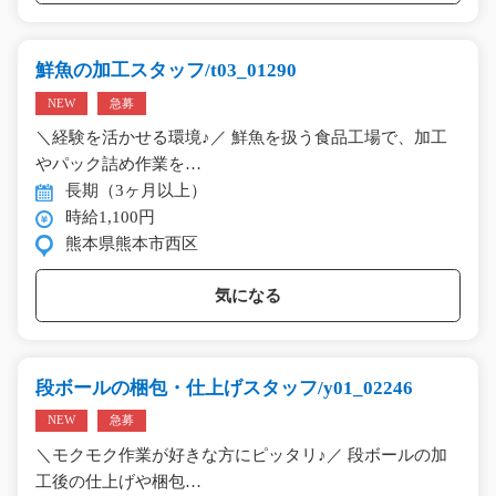
鮮魚の加工スタッフ/t03_01290
NEW
急募
＼経験を活かせる環境♪／ 鮮魚を扱う食品工場で、加工
やパック詰め作業を…
長期（3ヶ月以上）
時給1,100円
熊本県熊本市西区
気になる
段ボールの梱包・仕上げスタッフ/y01_02246
NEW
急募
＼モクモク作業が好きな方にピッタリ♪／ 段ボールの加
工後の仕上げや梱包…