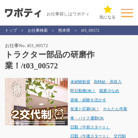
お仕事探しはワポティ
気になる
トップ
お仕事検索
熊本県
t03_00572
お仕事No. t03_00572
トラクター部品の研磨作
業！/t03_00572
未経験歓迎
高時給・高収入
即日勤務OK！
残業少なめ
資格・経験を活かす
友達と応募OK！
かんたん作業
車・バイク通勤OK
日勤（午前スタート）
日勤（午後スタート）
交代制