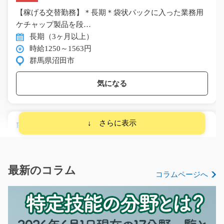
【稼げる交替勤務】＊長期＊袋状パックに入った業務用
ケチャップ製品を段…
長期（3ヶ月以上）
時給1250～1563円
群馬県沼田市
気になる
PC業務・電話対応 一般事務のお仕事/t01_00648
【◎新着◎経験が活かせる一般事務のお仕事☆彡】書類
をPCにデータ入力して頂…
長期（3ヶ月以上）
最新のコラム
コラムページへ
時給1300円
愛知県岡崎市
気になる