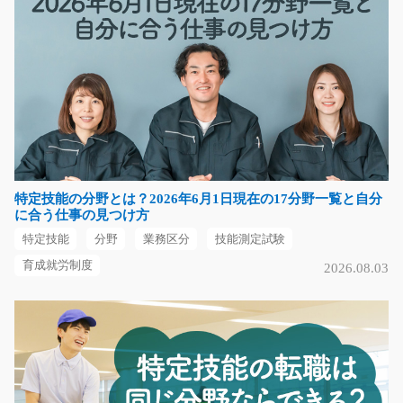
工場内での半導体部品の組立や検査の作業/y08_00
979
急募
冷暖房完備のキレイな工場でのお仕事です◎半導体部品
の簡単な組立や検査の…
長期（3ヶ月以上）
時給1100円～1375円
特定技能の分野とは？2026年6月1日現在の17分野一覧と自分
福岡県田川市
に合う仕事の見つけ方
特定技能
分野
業務区分
技能測定試験
気になる
育成就労制度
2026.08.03
フォークリフトオペレーター/y08_01762
急募
【急募】＜稼げる案件＞未経験の方歓迎 ！経験者優遇！
◆高時給稼ぎたい方…