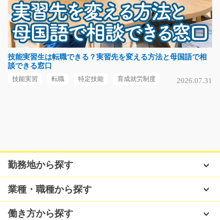
車通勤OK!ゴム製品の検査/g02_00456
急募
ゴム製品の検査をするカンタン作業 手の平サイズのゴム
を型に載せて手動…
技能実習生は転職できる？実習先を変える方法と母国語で相
談できる窓口
長期（3ヶ月以上）
時給1200円
技能実習
転職
特定技能
育成就労制度
2026.07.31
埼玉県さいたま市岩槻区
気になる
自動車用プラスチック部品の製造/t03_00351
勤務地から探す
自動車に使用されるプラスチック部品の製造スタッ
フ！！ ゼロから始められ…
業種・職種から探す
長期（3ヶ月以上）
時給1100円～
働き方から探す
熊本県玉名郡南関町