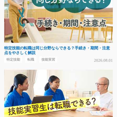
長期（3ヶ月以上）
時給1200円～1500円
福岡県遠賀郡遠賀町
気になる
特定技能の転職は同じ分野ならできる？手続き・期間・注意
(フォークリフト)空箱を準備したり/y03_00810
点をやさしく解説
急募
特定技能
転職
技能実習
2026.08.01
担当者オススメ案件♪プラスチック製品を入れる空箱の準
備をしたりする簡単…
長期（3ヶ月以上）
時給1100円~
佐賀県三養基郡みやき町
気になる