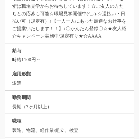
ずは職場見学からお待ちしています！☆ご友人の方た
ちとの応募も可能☆職場見学開催中(^_-)-☆週払い・日
払い可（規定有）♪【一人一人にあった最適なお仕事を
ご提案いたします！！】♪〇かんたん登録〇☆★友人紹
介キャンペーン実施中/規定有り★☆AAAA
給与
時給1100円～
雇用形態
派遣
勤務期間
長期（3ヶ月以上）
職種
製造、物流、軽作業/組立、検査