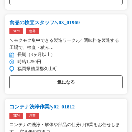
食品の検査スタッフ/y03_01969
NEW
急募
＼モクモク集中できる製造ワーク♪／ 調味料を製造する
工場で、検査・積み…
長期（3ヶ月以上）
時給1,250円
福岡県糟屋郡久山町
気になる
コンテナ洗浄作業/y02_01812
NEW
急募
コンテナの洗浄・解体や部品の仕分け作業をお任せしま
す。 空き缶や空きコ…