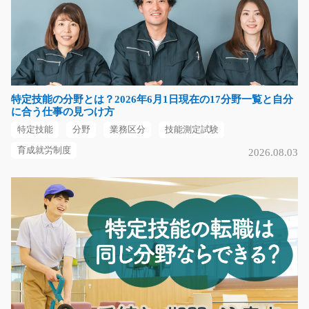
大手チェーン店で家電の販売をするお仕事/y03_00
469
急募
≪東比恵駅から徒歩10分≫誰もが知っている安心の大手
チェーン店で家電製品…
特定技能の分野とは？2026年6月1日現在の17分野一覧と自分
長期（3ヶ月以上）
に合う仕事の見つけ方
時給1100円～
特定技能
分野
業務区分
技能測定試験
福岡県福岡市博多区
育成就労制度
2026.08.03
気になる
空調完備 部品の文字チェックと包装/g01_01297
急募
空調完備で快適な作業場です♪部品に書いてある文字と伝
票の文字があってい…
長期（3ヶ月以上）