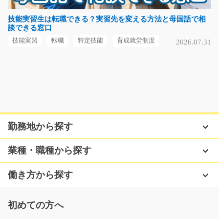
NEW
急募
技能実習生は転職できる？実習先を変える方法と母国語で相
談できる窓口
＼資格を活かして午前中だけの短時間勤務／ 電磁鉄心を
取り扱う企業での入…
技能実習
転職
特定技能
育成就労制度
2026.07.31
長期（3ヶ月以上）
時給1,280円
岐阜県大垣市
気になる
勤務地から探す
プラスチック製品に刻印を打つお仕事/y08_01247
業種・職種から探す
【工場でのお仕事は…】って思う方でも安心です♪ボタン
を押すだけ☆社員の方…
働き方から探す
長期（3ヶ月以上）
時給1000円～
初めての方へ
山口県下関市