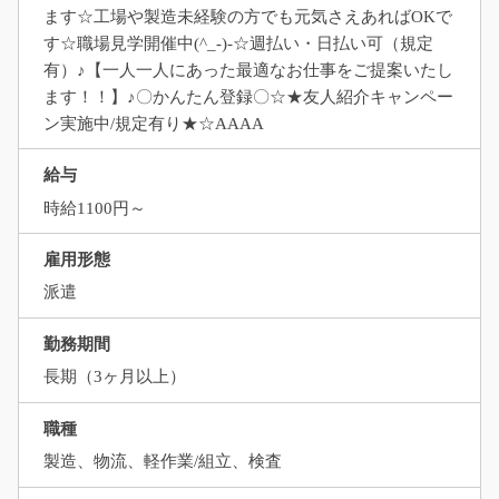
ます☆工場や製造未経験の方でも元気さえあればOKで
す☆職場見学開催中(^_-)-☆週払い・日払い可（規定
有）♪【一人一人にあった最適なお仕事をご提案いたし
ます！！】♪〇かんたん登録〇☆★友人紹介キャンペー
ン実施中/規定有り★☆AAAA
給与
時給1100円～
雇用形態
派遣
勤務期間
長期（3ヶ月以上）
職種
製造、物流、軽作業/組立、検査