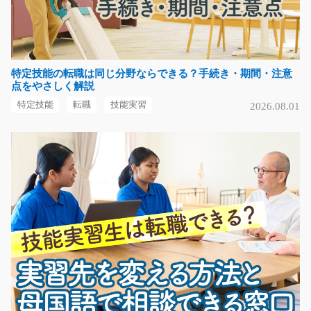
時給1200円
岐阜県関市
気になる
特定技能の転職は同じ分野ならできる？手続き・期間・注意
点をやさしく解説
特定技能
転職
技能実習
2026.08.01
介護スタッフ/i02_01505
急募
＼介護施設にて入居者様の生活を支える介護業務／ 日常
生活のサポートから…
長期（3ヶ月以上）
時給1,350円
大阪府茨木市
気になる
入庫作業員/g01_02269