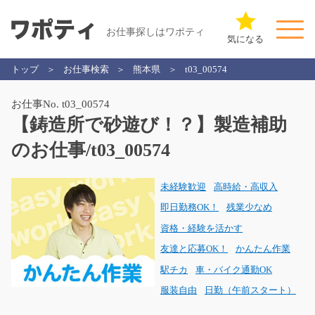
お仕事探しはワポティ
気になる
トップ
お仕事検索
熊本県
t03_00574
お仕事No. t03_00574
【鋳造所で砂遊び！？】製造補助
のお仕事/t03_00574
未経験歓迎
高時給・高収入
即日勤務OK！
残業少なめ
資格・経験を活かす
友達と応募OK！
かんたん作業
駅チカ
車・バイク通勤OK
服装自由
日勤（午前スタート）