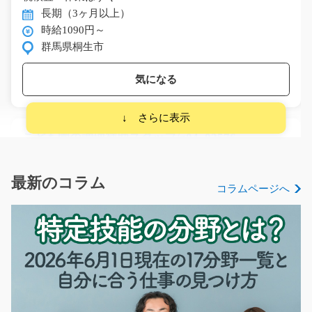
長期（3ヶ月以上）
時給1090円～
群馬県桐生市
気になる
こども園の調理補助スタッフ/g04_02576
急募
こども園での、給食の調理補助業務をお任せします。 給
最新のコラム
コラムページへ
食準備や片付けなど…
長期（3ヶ月以上）
時給1,266円
滋賀県守山市
気になる