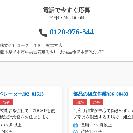
電話で今すぐ応募
平日9：00～18：00
0120-976-344
株式会社ユース．ＴＲ 熊本支店
熊本県熊本市中央区花畑町4-1 太陽生命熊本第2ビル2F
レーター/i02_01613
部品の組立作業/t06_00433
急募
NEW
急募
製造する会社で、2DCADを使
＼座り作業が中心で働きやすい♪
械設計業務をお任せします。
ノ部品を製造する工場で、組立
（3ヶ月以上）
長期（3ヶ月以上）
,700円
時給1,200円