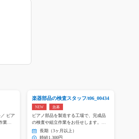
楽器部品の検査スタッフ/t06_00434
プリン
01809
NEW
急募
NEW
／ ピア
ピアノ部品を製造する工場で、完成品
＼手の
作業…
の検査や組立作業をお任せします。
タン作
目…
長期（3ヶ月以上）
長
時給1,300円
時