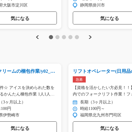
府大阪市淀川区
静岡県掛川市
気になる
気になる
Previous
Next
1
2
3
4
5
リームの梱包作業/y02_01
リフトオペレーター(日用品
搬)/y08_00230
急募
件☆ アイスを決められた数を
【資格を活かしたい方必見！！
るかんたん梱包作業 1人1人
内でのフォークリフト作業！フ
ク…
（3ヶ月以上）
長期（3ヶ月以上）
100円
時給1100円～
県伊勢崎市
福岡県北九州市門司区
気になる
気になる