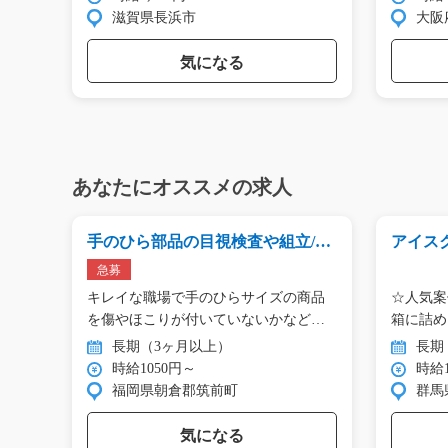
滋賀県長浜市
大阪
気になる
あなたにオススメの求人
012
手のひら部品の目視検査や組立/y0
アイスク
3_01138
403
急募
分け
キレイな職場で手のひらサイズの商品
☆人気案
屋
を傷やほこりが付いていないかなど
箱に詰め
の…
が…
長期（3ヶ月以上）
長期
時給1050円～
時給1
福岡県朝倉郡筑前町
群馬
気になる