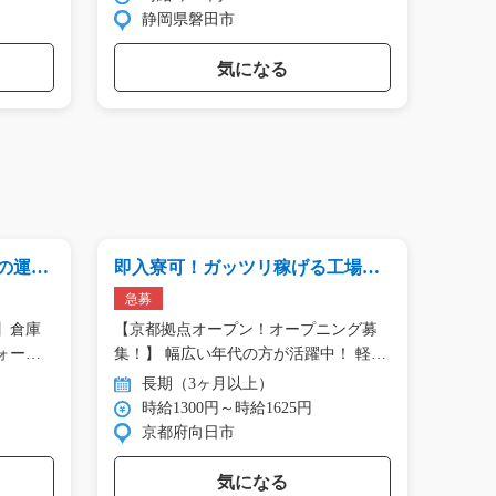
静岡県磐田市
群
気になる
の運
即入寮可！ガッツリ稼げる工場内
軽作
作業/g06_00283
の箱詰め
急募
急募
】倉庫
【京都拠点オープン！オープニング募
軽作
ォー
集！】 幅広い年代の方が活躍中！ 軽…
メ！ 手のひらサイズの小さなプラスチ
ッ…
長期（3ヶ月以上）
長
時給1300円～時給1625円
時
京都府向日市
三
気になる