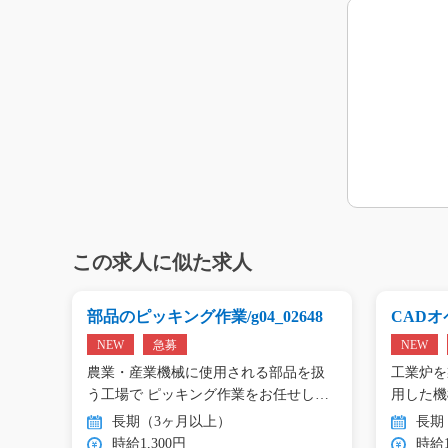
この求人に似た求人
g0
部品のピッキング作業/g04_02648
CADオペ
NEW
急募
NEW
エアコ
農業・産業機械に使用される部品を扱
工業炉を
工…
う工場で ピッキング作業をお任せし
用した機
ま…
…
長期（3ヶ月以上）
長期
時給1,300円
時給1