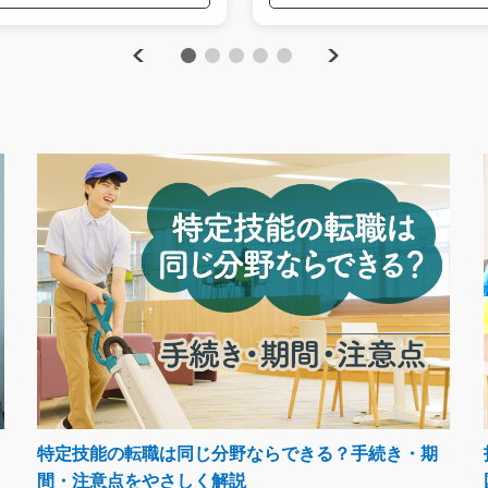
Previous
Next
1
2
3
4
5
特定技能の転職は同じ分野ならできる？手続き・期
間・注意点をやさしく解説