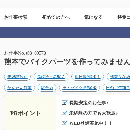
お仕事検索
初めての方へ
気になる
特集
お仕事No. t03_00578
熊本でバイクパーツを作ってみませんか？？
未経験歓迎
高時給・高収入
即日勤務OK！
残業少な
かんたん作業
駅チカ
車・バイク通勤OK
日勤（午前
長期安定のお仕事♪
PRポイント
未経験の方でも大歓迎♪
WEB登録実施中！！