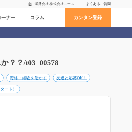
運営会社 株式会社ユース
よくあるご質問
コーナー
コラム
カンタン登録
/t03_00578
め
資格・経験を活かす
友達と応募OK！
スタート）