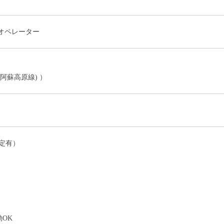
オペレーター
阿蘇高原線) ）
定有）
）
OK