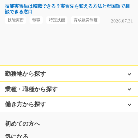
【かんたん手作業】工場で電子部品を組み立てるお仕事
技能実習生は転職できる？実習先を変える方法と母国語で相
談できる窓口
のご案内です！小さ…
長期（3ヶ月以上）
技能実習
転職
特定技能
育成就労制度
2026.07.31
時給1200円
群馬県伊勢崎市
気になる
勤務地から探す
半導体部品の目視検査をお任せします/y08_01199
急募
業種・職種から探す
もくもく作業が好きな方にピッタリ！！ほとんどの方が
未経験からのスター…
働き方から探す
長期（3ヶ月以上）
時給1000円～
初めての方へ
山口県宇部市
気になる
気になる