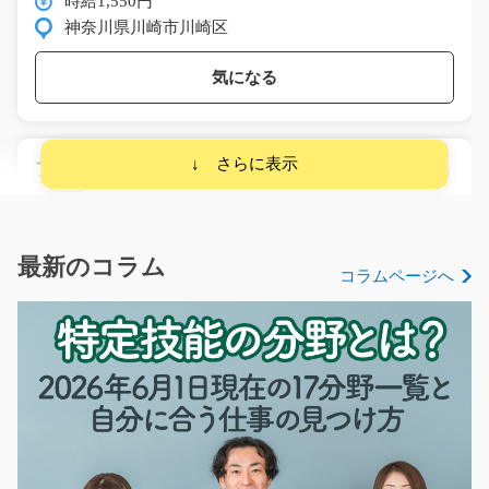
時給1,550円
神奈川県川崎市川崎区
気になる
プラスチック原料を作る機械オペレーター/y03_01
335
急募
男性の方が大活躍！！交替制のお仕事！！車部品が出来
る前工程の機械オペ…
最新のコラム
コラムページへ
長期（3ヶ月以上）
時給1300円～時給1625円
福岡県春日市
気になる
完成したパーツの検査！/y02_01491