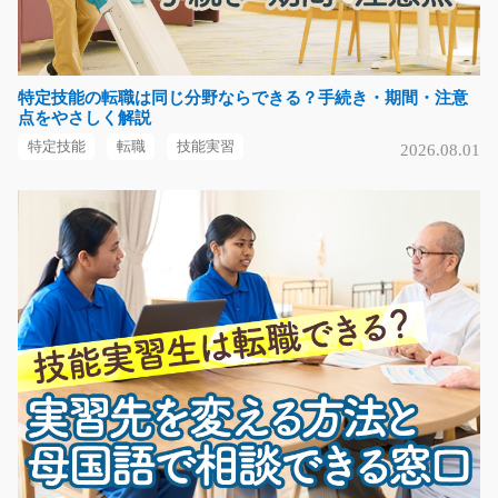
気になる
特定技能の転職は同じ分野ならできる？手続き・期間・注意
点をやさしく解説
介護スタッフ/y03_01663
特定技能
転職
技能実習
2026.08.01
急募
＼人と関わる仕事がしたい方おすすめ♪／ 有料老人ホー
ムにて、入居者様の…
長期（3ヶ月以上）
時給1,220円
福岡県福岡市西区
気になる
手作業で小さな部品組み立てのお仕事/y02_00806
急募