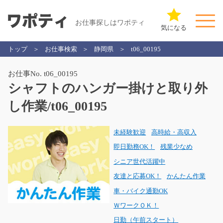
お仕事探しはワポティ
気になる
トップ
お仕事検索
静岡県
t06_00195
お仕事No. t06_00195
シャフトのハンガー掛けと取り外
し作業/t06_00195
未経験歓迎
高時給・高収入
即日勤務OK！
残業少なめ
シニア世代活躍中
友達と応募OK！
かんたん作業
車・バイク通勤OK
ＷワークＯＫ！
日勤（午前スタート）