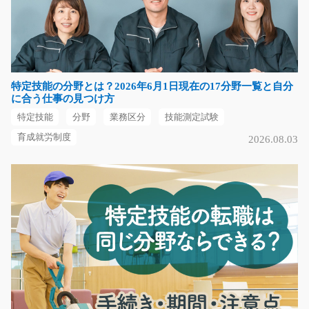
急募
【前橋市×検査】 駅チカ求人！最寄り駅から徒歩10分
少々です！ 自動…
長期（3ヶ月以上）
特定技能の分野とは？2026年6月1日現在の17分野一覧と自分
時給1200円
に合う仕事の見つけ方
群馬県前橋市
特定技能
分野
業務区分
技能測定試験
気になる
育成就労制度
2026.08.03
化粧品の検品作業/g06_00682
急募
化粧品を扱う工場で、製造サポートの軽作業をお任せし
ます。 決まった手順…
長期（3ヶ月以上）
時給1,350円
京都府京都市伏見区