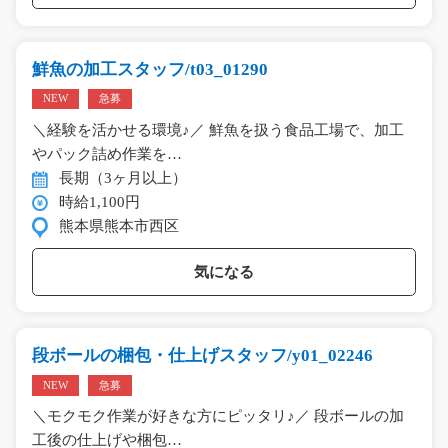
鮮魚の加工スタッフ/t03_01290
NEW
急募
＼経験を活かせる環境♪／ 鮮魚を扱う食品工場で、加工
やパック詰め作業を…
長期（3ヶ月以上）
時給1,100円
熊本県熊本市西区
気になる
段ボールの梱包・仕上げスタッフ/y01_02246
NEW
急募
＼モクモク作業が好きな方にピッタリ♪／ 段ボールの加
工後の仕上げや梱包…