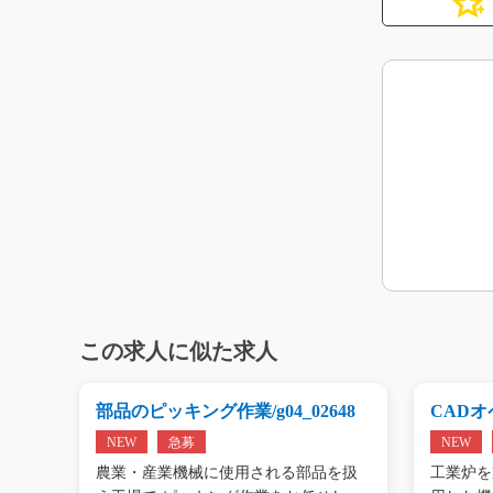
この求人に似た求人
g0
部品のピッキング作業/g04_02648
CADオペ
NEW
急募
NEW
エアコ
農業・産業機械に使用される部品を扱
工業炉を