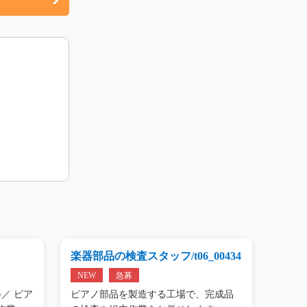
楽器部品の検査スタッフ/t06_00434
プリン
01809
NEW
急募
NEW
／ ピア
ピアノ部品を製造する工場で、完成品
＼手の