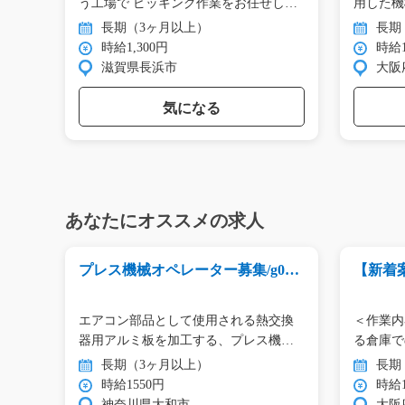
工…
う工場で ピッキング作業をお任せし
用した機
ま…
…
長期（3ヶ月以上）
長期
時給1,300円
時給1
滋賀県長浜市
大阪
気になる
あなたにオススメの求人
y0
プレス機械オペレーター募集/g05_
【新着
00991
業/i02_0
める
エアコン部品として使用される熱交換
＜作業内
ン
器用アルミ板を加工する、プレス機
る倉庫で
械…
油…
長期（3ヶ月以上）
長期
時給1550円
時給1
神奈川県大和市
大阪