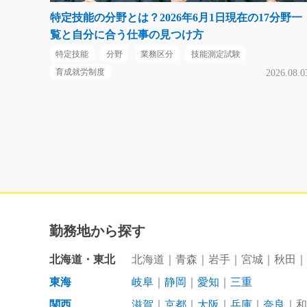
特定技能の分野とは？2026年6月1日現在の17分野一
覧と自分に合う仕事の見つけ方
特定技能
分野
業務区分
技能測定試験
育成就労制度
2026.08.0
勤務地から探す
北海道・東北
北海道
青森
岩手
宮城
秋田
東海
岐阜
静岡
愛知
三重
関西
滋賀
京都
大阪
兵庫
奈良
和