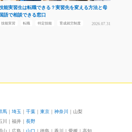
技能実習生は転職できる？実習先を変える方法と母
国語で相談できる窓口
技能実習
転職
特定技能
育成就労制度
2026.07.31
群馬
埼玉
千葉
東京
神奈川
山梨
石川
福井
長野
岡山
広島
山口
徳島
香川
愛媛
高知