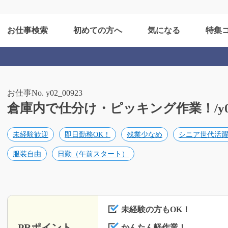
お仕事検索
初めての方へ
気になる
特集
お仕事No. y02_00923
倉庫内で仕分け・ピッキング作業！/y02_
未経験歓迎
即日勤務OK！
残業少なめ
シニア世代活
服装自由
日勤（午前スタート）
未経験の方もOK！
PRポイント
かんたん軽作業！