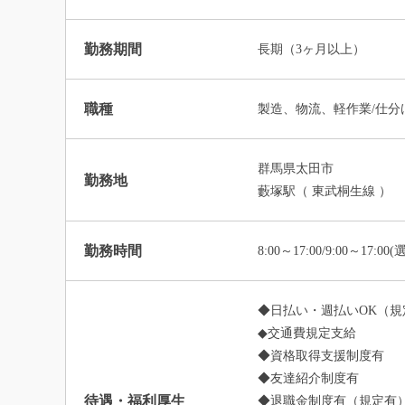
勤務期間
長期（3ヶ月以上）
職種
製造、物流、軽作業/仕分
群馬県太田市
勤務地
藪塚駅（ 東武桐生線 ）
勤務時間
8:00～17:00/9:00～17:00
◆日払い・週払いOK（規
◆交通費規定支給
◆資格取得支援制度有
◆友達紹介制度有
待遇・福利厚生
◆退職金制度有（規定有