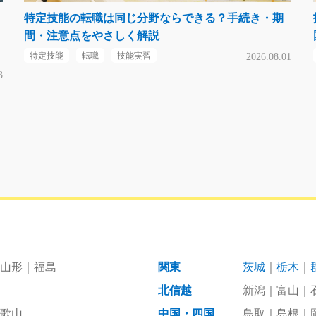
特定技能の転職は同じ分野ならできる？手続き・期
間・注意点をやさしく解説
特定技能
転職
技能実習
2026.08.01
3
山形
福島
関東
茨城
栃木
北信越
新潟
富山
歌山
中国・四国
鳥取
島根