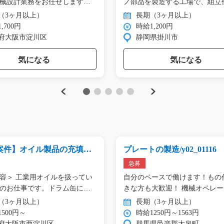
械設計業務をお任せします。
ノ部品を製造する工場で、組立
（3ヶ月以上）
長期（3ヶ月以上）
,700円
時給1,200円
府大阪市淀川区
静岡県掛川市
気になる
気になる
Previous
Next
1
2
3
4
5
案件】オイル製品の充填作
プレートの製造/y02_01116
0911
急募
容＞ 工業用オイルを扱ってい
自分のペースで働けます！もの
のお仕事です。ドラム缶に
きな方も大歓迎！ 機械オペレ
と…
（3ヶ月以上）
長期（3ヶ月以上）
500円～
時給1250円～1563円
府大阪市西淀川区
群馬県邑楽郡大泉町