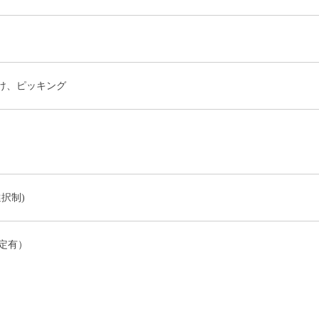
け、ピッキング
(選択制)
定有）
）