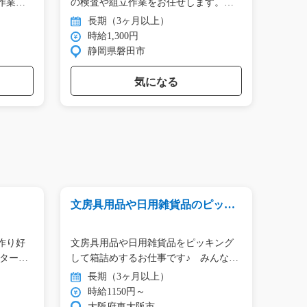
作業…
の検査や組立作業をお任せします。
タン作
目…
長期（3ヶ月以上）
長
時給1,300円
時
静岡県磐田市
群
気になる
文房具用品や日用雑貨品のピッキ
携帯
ング/i02_00361
仕事/t
急募
作り好
文房具用品や日用雑貨品をピッキング
★☆
ーター
して箱詰めするお仕事です♪ みんな
験・
で…
トホ
長期（3ヶ月以上）
長
時給1150円～
時
大阪府東大阪市
熊