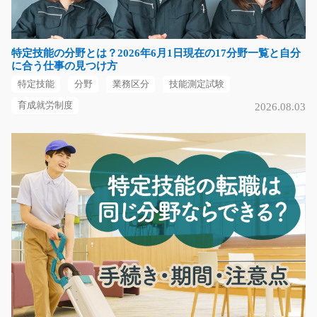
モクモク作業が好きな方必見です☆綺麗な工場内で工具
を使って順番通りにネ…
特定技能の分野とは？2026年6月1日現在の17分野一覧と自分
長期（3ヶ月以上）
に合う仕事の見つけ方
時給1000円～
特定技能
分野
業務区分
技能測定試験
熊本県阿蘇市
育成就労制度
2026.08.03
気になる
プラスチックの成形機械オペレーター/y04_00535
急募
プラスチック製品を製造している工場で機械オペレータ
ー♪ カンタン作業の…
長期（3ヶ月以上）
時給1,250円~1,563円
栃木県真岡市