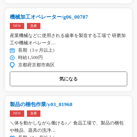
機械加工オペレーター/g06_00787
NEW
急募
産業機械などに使用される歯車を製造する工場で 研磨加
工や機械オペレータ…
長期（3ヶ月以上）
時給1,500円
京都府京都市南区
気になる
製品の梱包作業/y03_01968
NEW
急募
＼体を動かしながら働ける♪／ 食品工場で、製品の梱包
や検品、器具の洗浄…