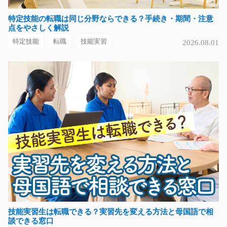
気になる
特定技能の転職は同じ分野ならできる？手続き・期間・注意
点をやさしく解説
特定技能
転職
技能実習
2026.08.01
【新着】化粧品の製造補助/i02_01070
急募
＜仕事内容＞ 化粧品メーカーにて原料の充填や機械操
作・洗浄等製造補助の…
長期（3ヶ月以上）
時給1,250円～
大阪府枚方市
気になる
軽作業！自動車部品の検品や仕分け/g04_02211
急募
技能実習生は転職できる？実習先を変える方法と母国語で相
談できる窓口
嬉しい土日祝休み！軽作業！ 倉庫内作業や工場作業未経