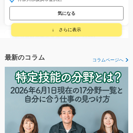
気になる
化粧品原料の製造スタッフ/g06_00771
急募
＼ 化粧品原料を製造する工場での製造オペレーター業
最新のコラム
コラムページへ
務です ／ 製造設備…
長期（3ヶ月以上）
時給1,500円
京都府京都市南区
気になる
組立作業 綺麗な工場内！電子部品を扱う/y08_00
603
急募