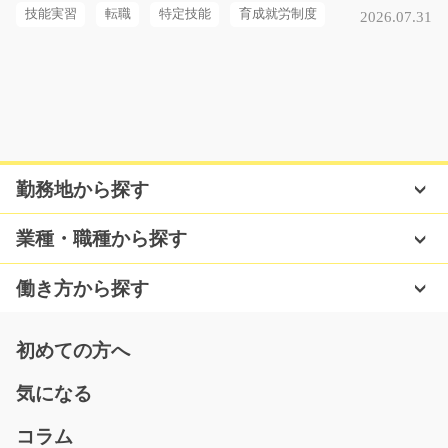
験の方も大歓迎！ …
技能実習
転職
特定技能
育成就労制度
2026.07.31
長期（3ヶ月以上）
時給1100円～1375円
滋賀県草津市
気になる
勤務地から探す
(大募集)電子部品のカンタン組立作業/y08_00527
業種・職種から探す
1円玉くらいのサイズの電子部品をピンセットで掴んで専
用ケースにはめ込ん…
働き方から探す
長期（3ヶ月以上）
時給1000～1250円
初めての方へ
大分県中津市
気になる
気になる
コラム