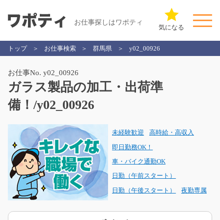
お仕事探しはワポティ
気になる
トップ
お仕事検索
群馬県
y02_00926
お仕事No. y02_00926
ガラス製品の加工・出荷準
備！/y02_00926
未経験歓迎
高時給・高収入
即日勤務OK！
車・バイク通勤OK
日勤（午前スタート）
日勤（午後スタート）
夜勤専属