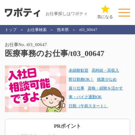
お仕事探しはワポティ
気になる
トップ
お仕事検索
熊本県
t03_00647
お仕事No. t03_00647
医療事務のお仕事/t03_00647
未経験歓迎
高時給・高収入
即日勤務OK！
残業少なめ
座り仕事
資格・経験を活かす
車・バイク通勤OK
日勤（午前スタート）
PRポイント