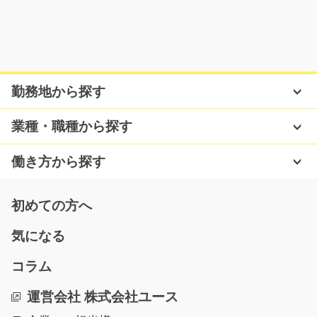
熊本県熊本市北区
気になる
勤務地から探す
データ入力・機器設定スタッフ/y04_00630
急募
業種・職種から探す
パソコンやタブレットの設定やデータ入力を行う軽作業
のお仕事です。 ＊…
働き方から探す
長期（3ヶ月以上）
時給1,300円
初めての方へ
栃木県宇都宮市
気になる
気になる
コラム
運営会社 株式会社ユース
スクラップの選別や仕分け作業/y02_01254