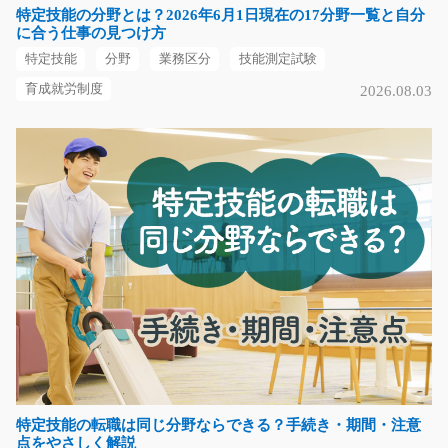
特定技能の分野とは？2026年6月1日現在の17分野一覧と自分
時給1200円～
に合う仕事の見つけ方
福岡県糟屋郡須惠町
特定技能
分野
業務区分
技能測定試験
気になる
育成就労制度
2026.08.03
検査事務スタッフ/g01_02233
急募
＼9割座り仕事で体への負担少なめ☆残業はほぼなし／
工作機械に使用される…
長期（3ヶ月以上）
時給1,400円
岐阜県羽島郡岐南町
気になる
特定技能の転職は同じ分野ならできる？手続き・期間・注意
点をやさしく解説