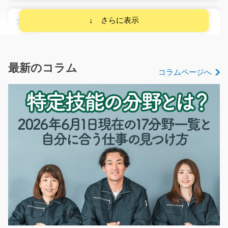
衣類の箱詰めと仕上げ検品のお仕事/y08_01084
急募
【未経験の方大歓迎☆】難しい業務なんて一切ありませ
ん工場内で衣類の仕上…
最新のコラム
コラムページへ
長期（3ヶ月以上）
時給1000円～
福岡県北九州市小倉北区
気になる
発信専門のコールセンターでのお仕事/y03_00763
急募
★時給1200円★ユーザーさん向けにお電話で商品のご案
内をしてもらうお仕事…
長期（3ヶ月以上）