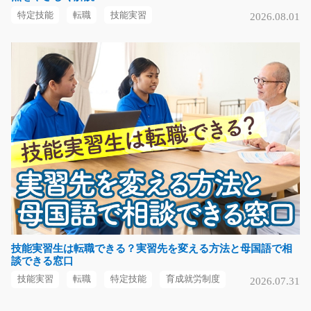
小型アルミ部品の測定検査作業/g06_00514
特定技能
転職
技能実習
2026.08.01
急募
測定機（ノギス・マイクロメーター）を使った小型アル
ミ部品の測定や検査…
長期（3ヶ月以上）
時給1500～1875円
京都府京都市南区
気になる
印刷オペレーター/t03_01011
急募
☆担当者激推しの案件☆ 業界初めての方でも活躍できる
技能実習生は転職できる？実習先を変える方法と母国語で相
談できる窓口
場所です♪ 機械に…
長期（3ヶ月以上）
技能実習
転職
特定技能
育成就労制度
2026.07.31
時給1100円～時給1375円