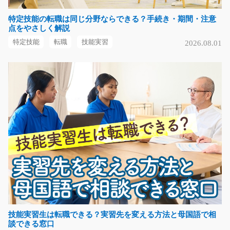
気になる
特定技能の転職は同じ分野ならできる？手続き・期間・注意
点をやさしく解説
特定技能
転職
技能実習
2026.08.01
簡単なエクセル入力やカタログ校正業務！/i02_00
872
簡単なお見積りの作成や、商品カタログにまちがいがな
いかチェックをする…
長期（3ヶ月以上）
時給1200円～
兵庫県尼崎市
気になる
製品を液体にどぼん!!かんたん作業/i02_00750
大人気の駅チカ案件です！製品を洗剤につけるだけ！難
しい作業は一切あり…
技能実習生は転職できる？実習先を変える方法と母国語で相
談できる窓口
長期（3ヶ月以上）