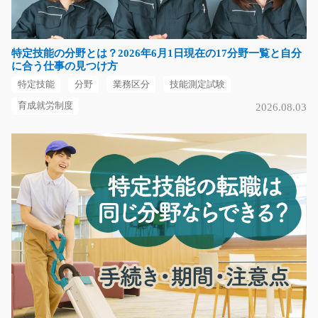
通販商品のピッキングや仕分け作業◆パレットに集めた
商品をフォークリフト…
特定技能の分野とは？2026年6月1日現在の17分野一覧と自分
長期（3ヶ月以上）
に合う仕事の見つけ方
時給1300円
特定技能
分野
業務区分
技能測定試験
埼玉県川越市
育成就労制度
2026.08.03
気になる
グループホームでの介護のお仕事/g04_00585
急募
ご利用者様とレクリエーションをして仲を深めたり、お
散歩に行ったり！資…
長期（3ヶ月以上）
時給1200円～時給1500円
滋賀県大津市