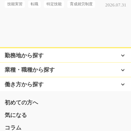
時給1100円～
技能実習
転職
特定技能
育成就労制度
2026.07.31
兵庫県尼崎市
気になる
データ入力と書類整理がメインの事務作業/g01_01
勤務地から探す
566
急募
高時給の一般事務♪主にデータ入力、書類整理、購買先と
業種・職種から探す
の電話応対をしても…
長期（3ヶ月以上）
働き方から探す
時給1300円
岐阜県不破郡関ケ原町
初めての方へ
気になる
気になる
コラム