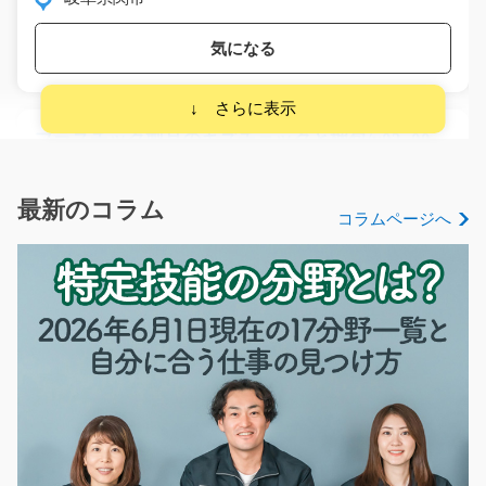
気になる
プラスチック製品のキズチェックと梱包/y02_0074
2
急募
【お仕事の内容】夜勤専属のオシゴト♪手のひらサイズの
最新のコラム
コラムページへ
プラスチック製品の…
長期（3ヶ月以上）
時給1150～1438円
群馬県太田市
気になる
フォーク作業＆ピッキングや仕分け/g02_00271
急募