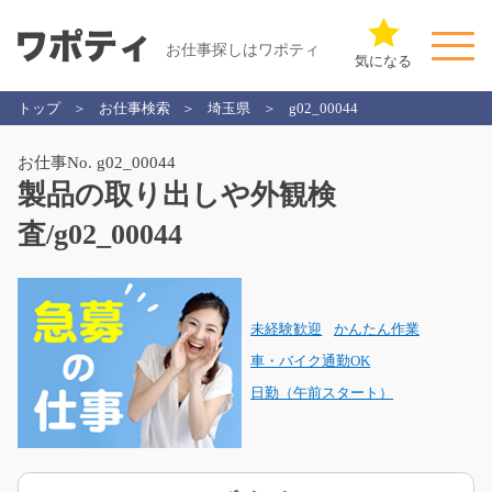
お仕事探しはワポティ
気になる
トップ
お仕事検索
埼玉県
g02_00044
お仕事No. g02_00044
製品の取り出しや外観検
査/g02_00044
未経験歓迎
かんたん作業
車・バイク通勤OK
日勤（午前スタート）