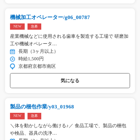
機械加工オペレーター/g06_00787
NEW
急募
産業機械などに使用される歯車を製造する工場で 研磨加
工や機械オペレータ…
長期（3ヶ月以上）
時給1,500円
京都府京都市南区
気になる
製品の梱包作業/y03_01968
NEW
急募
＼体を動かしながら働ける♪／ 食品工場で、製品の梱包
や検品、器具の洗浄…