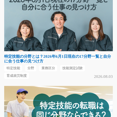
気になる
小型部品の機械OP/g01_02054
急募
＼かんたんモクモク作業／ 化学製品の原料を機械に投入
してボタンをポチ…
長期（3ヶ月以上）
特定技能の分野とは？2026年6月1日現在の17分野一覧と自分
時給1250円
に合う仕事の見つけ方
岐阜県大垣市
特定技能
分野
業務区分
技能測定試験
気になる
育成就労制度
2026.08.03
プラスチック製品の組立/g01_01919
急募
【大手企業で安心】 カンタン作業♪ひたすらモクモクと