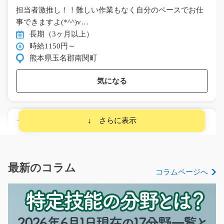
担当者激推し！！難しい作業もなく自分のペースでお仕
事できますよ(*^^)v…
長期（3ヶ月以上）
時給1150円～
熊本県玉名郡南関町
気になる
プラスチック製品の製造オペレーター/y04_00525
急募
手のひらサイズの軽いプラスチック製品を、機械に入れ
てボタンを一回押す…
最新のコラム
コラムページへ
長期（3ヶ月以上）
時給1150円～
栃木県宇都宮市