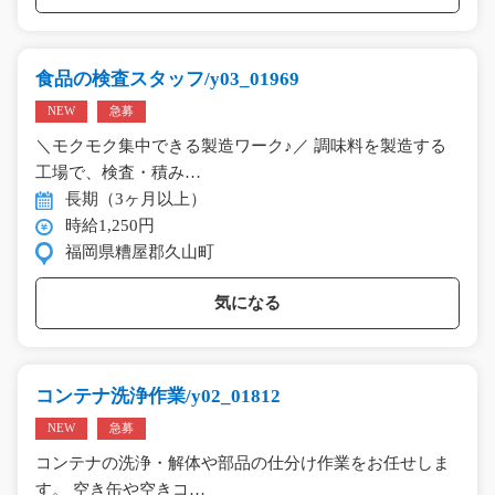
食品の検査スタッフ/y03_01969
NEW
急募
＼モクモク集中できる製造ワーク♪／ 調味料を製造する
工場で、検査・積み…
長期（3ヶ月以上）
時給1,250円
福岡県糟屋郡久山町
気になる
コンテナ洗浄作業/y02_01812
NEW
急募
コンテナの洗浄・解体や部品の仕分け作業をお任せしま
す。 空き缶や空きコ…