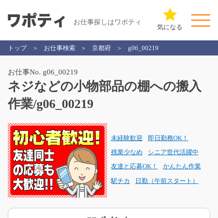
お仕事探しはワポティ
気になる
トップ
お仕事検索
京都府
g06_00219
お仕事No. g06_00219
ネジなどの小物部品の棚への搬入
作業/g06_00219
未経験歓迎
即日勤務OK！
残業少なめ
シニア世代活躍中
友達と応募OK！
かんたん作業
駅チカ
日勤（午前スタート）