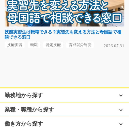
半導体部品の包装や検品のお仕事/y08_01010
急募
久しぶりの募集☆キレイな働きやすい環境で働いてみま
技能実習生は転職できる？実習先を変える方法と母国語で相
談できる窓口
せんか？半導体部品を…
長期（3ヶ月以上）
技能実習
転職
特定技能
育成就労制度
2026.07.31
時給1000円～
福岡県行橋市
気になる
勤務地から探す
事務スタッフ/y04_00653
急募
業種・職種から探す
パソコンでのデータ入力や電話・メール対応を中心とし
た一般事務のお仕事…
働き方から探す
長期（3ヶ月以上）