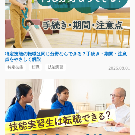
組み立てるお仕事♪ 1…
長期（3ヶ月以上）
時給1200円
岐阜県関市
気になる
特定技能の転職は同じ分野ならできる？手続き・期間・注意
点をやさしく解説
(駅チカ案件)放熱シートの検査作業/t03_00223
特定技能
転職
技能実習
2026.08.01
急募
嬉しい駅チカ☆人気案件☆モクモク作業が好きな方必見♪
切手サイズのシートを…
長期（3ヶ月以上）
時給1000円～
熊本県玉名市
気になる