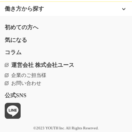
業様で働いてみませ…
働き方から探す
長期（3ヶ月以上）
時給1400円?1750円
初めての方へ
熊本県菊池郡大津町
気になる
気になる
コラム
運営会社 株式会社ユース
大型連休有！キレイな工場で検品、梱包作業/y08_
01979
急募
企業のご担当様
お問い合わせ
工場内から出てきた完成品の梱包、検品、出荷の準備を
お願いします！ 製…
公式SNS
長期（3ヶ月以上）
時給1200円
福岡県京都郡苅田町
気になる
©2023 YOUTH Inc. All Rights Reserved.