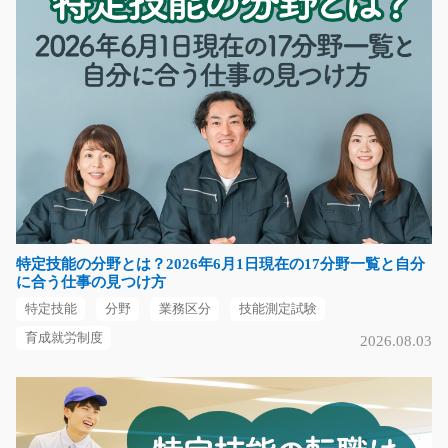
三重県津市
気になる
リーチリフトでの運搬・受入業務/y01_01454
急募
☆資格や経験を活かせます！ ☆パレットに積まれている
精密機械や部品、モー…
長期（3ヶ月以上）
特定技能の分野とは？2026年6月1日現在の17分野一覧と自分
時給1400円
に合う仕事の見つけ方
愛知県名古屋市中川区
特定技能
分野
業務区分
技能測定試験
気になる
育成就労制度
2026.08.03
手のひらサイズの自動車内装部品に組付け/y08_01
192