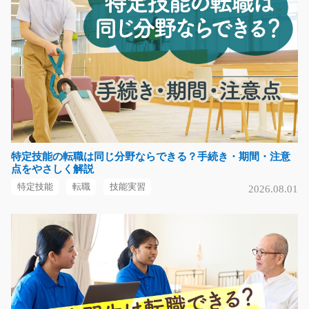
急募
【担当者オススメ】あなたのやりがいがここにある！！
弊社スタッフさんも…
長期（3ヶ月以上）
時給1300円～1625円
福岡県北九州市八幡東区
気になる
特定技能の転職は同じ分野ならできる？手続き・期間・注意
点をやさしく解説
パンの製造スタッフ/y02_01739
特定技能
転職
技能実習
2026.08.01
急募
工場内でパンの製造作業をお任せします。 ★カンタン作
業の繰り返し↓ ＼作…
長期（3ヶ月以上）
時給1,300円
栃木県足利市