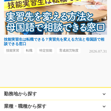
気になる
一般事務スタッフ/i02_01238
急募
データ入力業務やメール・電話応対、来客対応、書類作
技能実習生は転職できる？実習先を変える方法と母国語で相
談できる窓口
成業務などの一般事…
長期（3ヶ月以上）
技能実習
転職
特定技能
育成就労制度
2026.07.31
月給209,000円（試用期間3か月…
大阪府堺市堺区
気になる
勤務地から探す
大募集?二輪部品の組立て/t03_00797
急募
業種・職種から探す
工具を使って部品のネジ締めしていくだけ！ 地元優良企