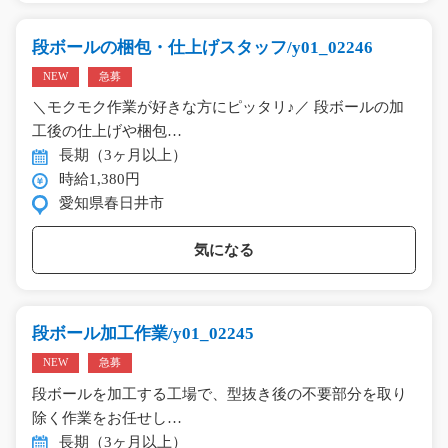
段ボールの梱包・仕上げスタッフ/y01_02246
NEW
急募
＼モクモク作業が好きな方にピッタリ♪／ 段ボールの加
工後の仕上げや梱包…
長期（3ヶ月以上）
時給1,380円
愛知県春日井市
気になる
段ボール加工作業/y01_02245
NEW
急募
段ボールを加工する工場で、型抜き後の不要部分を取り
除く作業をお任せし…
長期（3ヶ月以上）