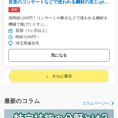
音楽のコンサートなどで使われる鋼材の加工/g02_
00068
急募
高時給1200円！コンサートや舞台などで使われる鋼材を
機械で曲げたりサン…
長期（3ヶ月以上）
時給1200円～
埼玉県越谷市
気になる
植物園レジスタッフ/i01_01354
急募
＼花好きの方にぴったりの職場／ 植物園内の売店で、花
や植物の販売に関わ…
最新のコラム
コラムページへ
短期（3ヶ月以内）
時給1,280円