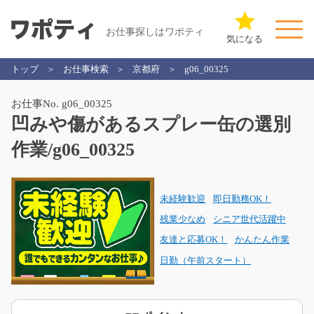
お仕事探しはワポティ
気になる
トップ
お仕事検索
京都府
g06_00325
お仕事No. g06_00325
凹みや傷があるスプレー缶の選別
作業/g06_00325
未経験歓迎
即日勤務OK！
残業少なめ
シニア世代活躍中
友達と応募OK！
かんたん作業
日勤（午前スタート）