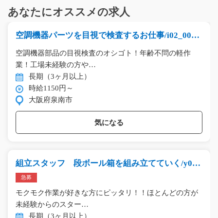
あなたにオススメの求人
空調機器パーツを目視で検査するお仕事/i02_0058
5
空調機器部品の目視検査のオシゴト！年齢不問の軽作
業！工場未経験の方や…
長期（3ヶ月以上）
時給1150円～
大阪府泉南市
気になる
組立スタッフ 段ボール箱を組み立てていく/y08_
01244
急募
モクモク作業が好きな方にピッタリ！！ほとんどの方が
未経験からのスター…
長期（3ヶ月以上）