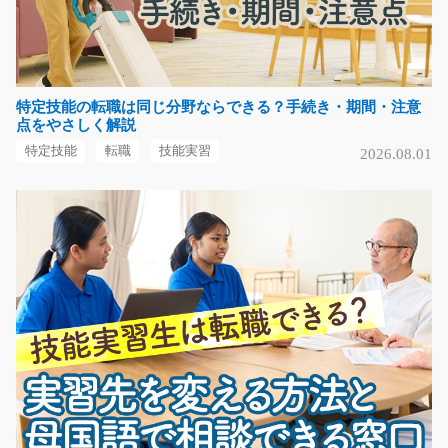
気になる
デイサービスで看護師業務/g04_01534
特定技能の転職は同じ分野ならできる？手続き・期間・注意
急募
点をやさしく解説
元気なご利用者様と一緒に楽しく！ デイサービスでの軽
特定技能
転職
技能実習
2026.08.01
度処置をお願いしま…
長期（3ヶ月以上）
時給1700円～2125円
滋賀県草津市
気になる
人気食品や飲料、日用品のピッキング業務/i02_00
778
スーパーに売ってるあの商品のピッキング！コツコツと
自分のペースで働け…