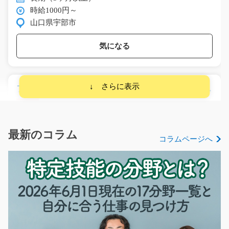
時給1000円～
山口県宇部市
気になる
フォークリフトでトラックへの積み込み/y01_0059
4
急募
★トラックへの積み込みはカウンターリフト、倉庫内で
の整理や仕分けはリー…
最新のコラム
コラムページへ
長期（3ヶ月以上）
時給1300円～
愛知県東海市
気になる