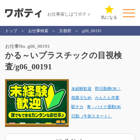
お仕事探しはワポティ
気になる
トップ
お仕事検索
京都府
g06_00191
お仕事No. g06_00191
かる～いプラスチックの目視検
査/g06_00191
未経験歓迎
即日勤務OK！
残業少なめ
かんたん作業
駅チカ
車・バイク通勤OK
日勤（午前スタート）