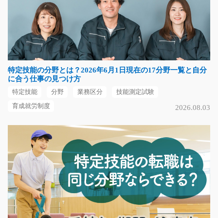
(女性活躍)カーテンのかんたんな組立/y04_00266
弊社スタッフさんも大活躍中！！皆さんに大人気の軽作
業です♪ブラインドカ…
長期（3ヶ月以上）
時給1050円
特定技能の分野とは？2026年6月1日現在の17分野一覧と自分
栃木県佐野市
に合う仕事の見つけ方
特定技能
分野
業務区分
技能測定試験
気になる
育成就労制度
2026.08.03
ネジの箱詰め作業(冷暖房完備で快適)/y03_00135
女性の方も中高年の方も大活躍中の職場♪工業用ネジを製
造している企業さん…
長期（3ヶ月以上）
時給1000円～
福岡県うきは市