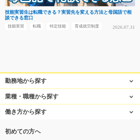
長期（3ヶ月以上）
時給1130円
技能実習生は転職できる？実習先を変える方法と母国語で相
談できる窓口
大阪府茨木市
技能実習
転職
特定技能
育成就労制度
2026.07.31
気になる
小さな金属部品の組立や検品のお仕事/y03_00963
急募
【冷暖房完備】手のひらサイズの金属部品のカンタンな
勤務地から探す
組立・検査をお願い…
長期（3ヶ月以上）
業種・職種から探す
時給1000円～
福岡県福津市
働き方から探す
気になる
初めての方へ