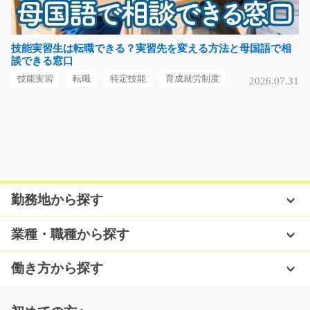
工業用ケーブルの目視検査のお仕事/y08_01254
空調完備のキレイな職場です！工業用ケーブルの目視検
査をお任せします♪重…
技能実習生は転職できる？実習先を変える方法と母国語で相
談できる窓口
長期（3ヶ月以上）
時給1000円
技能実習
転職
特定技能
育成就労制度
2026.07.31
福岡県行橋市
気になる
アルミの自動車部品の機械オペレーター/y01_0085
勤務地から探す
3
急募
☆機械オペレーターの経験は不要です☆ボタンをピッと
業種・職種から探す
押すだけのかんたん操…
長期（3ヶ月以上）
働き方から探す
時給1200円～
愛知県名古屋市港区