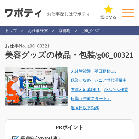
お仕事探しはワポティ
気になる
トップ
お仕事検索
京都府
g06_00321
お仕事No. g06_00321
美容グッズの検品・包装/g06_00321
未経験歓迎
即日勤務OK！
残業少なめ
シニア世代活躍中
友達と応募OK！
かんたん作業
日勤（午前スタート）
週４日以下勤務
PRポイント
長期安定のお仕事♪