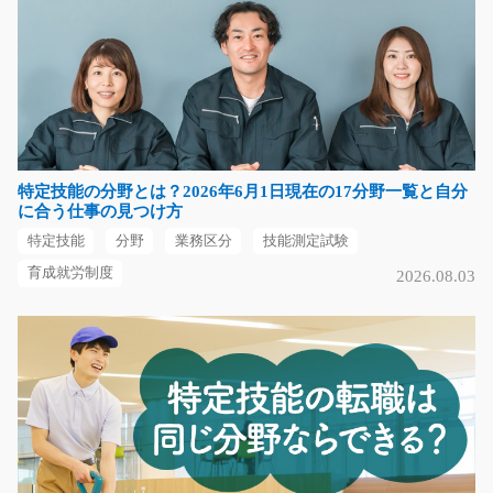
プラスチックシートの検査(冷暖房完備)/t03_0003
9
急募
☆大募集☆人気の座り作業♪モクモク作業が好きな方必見
♪プラスチック製シー…
特定技能の分野とは？2026年6月1日現在の17分野一覧と自分
長期（3ヶ月以上）
に合う仕事の見つけ方
時給1100円
特定技能
分野
業務区分
技能測定試験
熊本県玉名市
育成就労制度
2026.08.03
気になる
年齢不問！エアコン用パーツのピッキング/i02_00
584
駅チカ！軽作業でお探しの方、必見！年齢不問！体力に
自信がない方も安心…
長期（3ヶ月以上）