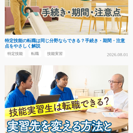
時給1150円～
大阪府泉南市
気になる
特定技能の転職は同じ分野ならできる？手続き・期間・注意
点をやさしく解説
鋼管加工オペレーター補助/i02_01480
特定技能
転職
技能実習
2026.08.01
急募
鋼管を扱う製造工程で、 加工機械まわりの補助作業と運
搬を担当します。 …
長期（3ヶ月以上）
時給1,650円
大阪府堺市東区
気になる