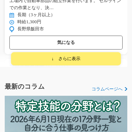
工場内で自動車部品の組立作業を行います。 セルライン
での作業となり、決…
長期（3ヶ月以上）
時給1,300円
長野県飯田市
気になる
部品の梱包作業/i01_01313
急募
消火器・計測器・ポンプなどに使われる金属部品の製造
最新のコラム
コラムページへ
作業のお仕事です。 …
長期（3ヶ月以上）
時給1,300円
三重県伊賀市
気になる