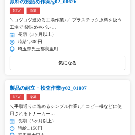
原料の袋詰め作業/g02_00626
NEW
急募
＼コツコツ進める工場作業♪／ プラスチック原料を扱う
工場で 袋詰めやパレ…
長期（3ヶ月以上）
時給1,300円
埼玉県児玉郡美里町
気になる
製品の組立・検査作業/y02_01807
NEW
急募
＼手順通りに進めるシンプル作業♪／ コピー機などに使
用されるトナーカー…
長期（3ヶ月以上）
時給1,150円