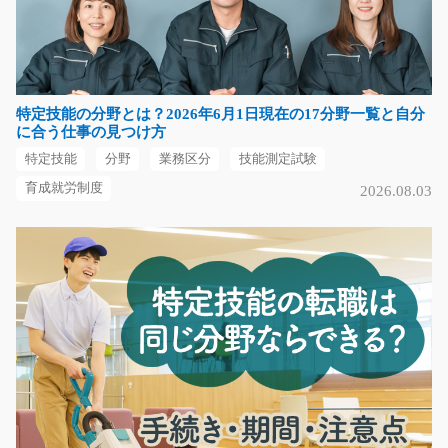
窓部品のピッキング 動きのある仕事/t01_00247
☆未経験の方大歓迎です☆指示書通りに棚から部品を集
めるお仕事です！重た…
長期（3ヶ月以上）
特定技能の分野とは？2026年6月1日現在の17分野一覧と自分
時給1200円～時給1500円
に合う仕事の見つけ方
愛知県みよし市
特定技能
分野
業務区分
技能測定試験
気になる
育成就労制度
2026.08.03
物流伝票の事務/g04_02561
急募
＜ネイルOK・髪型、髪色自由で自分らしく働ける♪＞ 食
品物流を支える伝票…
長期（3ヶ月以上）
時給1,170円
滋賀県湖南市