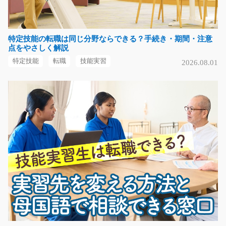
気になる
特定技能の転職は同じ分野ならできる？手続き・期間・注意
点をやさしく解説
換気扇の組立/g01_01777
特定技能
転職
技能実習
2026.08.01
急募
モクモク作業(^^♪家庭用の空調機器を製造してる会社さ
んでエアドライバー…
長期（3ヶ月以上）
時給1250円
岐阜県加茂郡川辺町
気になる
食品のピッキングや検品のお仕事/y03_01087
《朝はゆっくり出勤出来ます》扶養内勤務の方も大歓