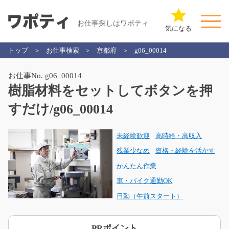
お仕事探しはワポティ
気になる
トップ
お仕事検索
京都府
g06_00014
お仕事No. g06_00014
樹脂材料をセットしてボタンを押
すだけ/g06_00014
未経験歓迎
高時給・高収入
残業少なめ
資格・経験を活かす
かんたん作業
車・バイク通勤OK
日勤（午前スタート）
PRポイント