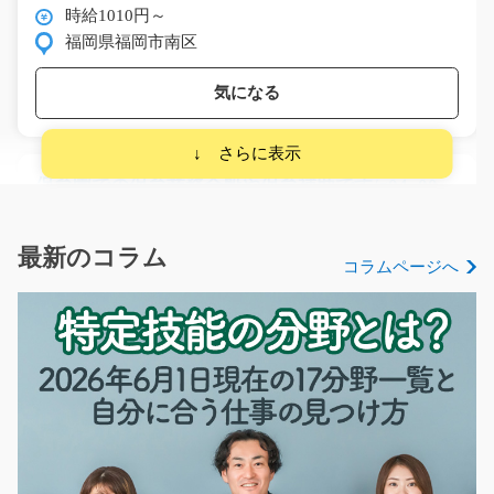
時給1010円～
福岡県福岡市南区
気になる
保育園での保育業務全般や保育補助です/g04_0064
5
急募
嬉しい土日祝休みです！紹介予定派遣も可能です！保育
最新のコラム
コラムページへ
士資格をお持ちの方…
長期（3ヶ月以上）
時給1250円～時給1563円
滋賀県近江八幡市
気になる