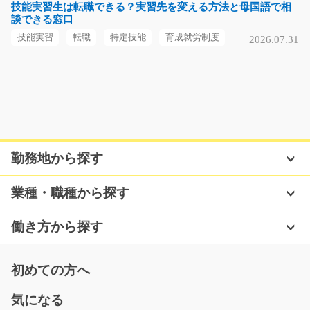
迎！週3日～勤務可♪大…
技能実習生は転職できる？実習先を変える方法と母国語で相
談できる窓口
長期（3ヶ月以上）
時給1100円
技能実習
転職
特定技能
育成就労制度
2026.07.31
福岡県糟屋郡須惠町
気になる
大きなプラスチック工場で製品の目視検査/y08_01
勤務地から探す
144
機械をプラスチック製品を製造するお仕事です！作業は
とってもカンタン未…
業種・職種から探す
長期（3ヶ月以上）
時給1100円～
働き方から探す
福岡県鞍手郡鞍手町
気になる
初めての方へ
気になる