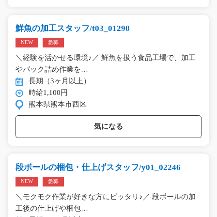
鮮魚の加工スタッフ/t03_01290
NEW
急募
＼経験を活かせる環境♪／ 鮮魚を扱う食品工場で、加工
やパック詰め作業を…
長期（3ヶ月以上）
時給1,100円
熊本県熊本市西区
気になる
段ボールの梱包・仕上げスタッフ/y01_02246
NEW
急募
＼モクモク作業が好きな方にピッタリ♪／ 段ボールの加
工後の仕上げや梱包…