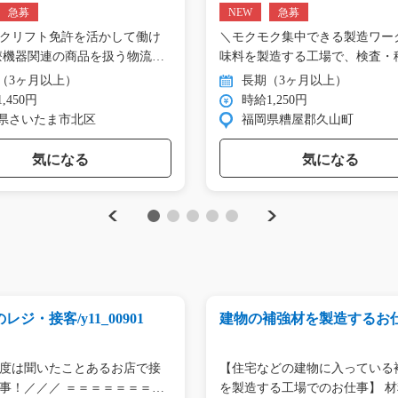
急募
NEW
急募
クリフト免許を活かして働け
＼モクモク集中できる製造ワーク
療機器関連の商品を扱う物流
味料を製造する工場で、検査・
（3ヶ月以上）
長期（3ヶ月以上）
,450円
時給1,250円
県さいたま市北区
福岡県糟屋郡久山町
気になる
気になる
Previous
Next
1
2
3
4
5
レジ・接客/y11_00901
建物の補強材を製造するお仕事
2_00315
度は聞いたことあるお店で接
【住宅などの建物に入っている
客のお仕事！／／／ ＝＝＝＝＝＝＝…
を製造す