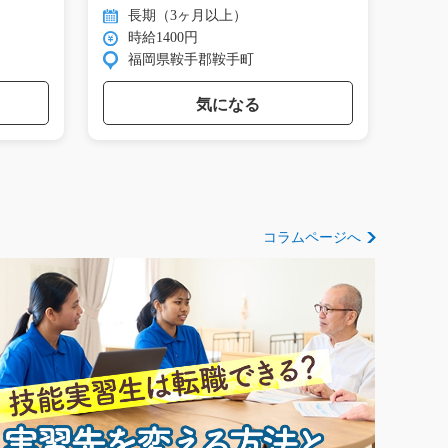
男…
を…
長期（3ヶ月以上）
長
時給1400円
時
福岡県鞍手郡鞍手町
神
気になる
コラムページへ