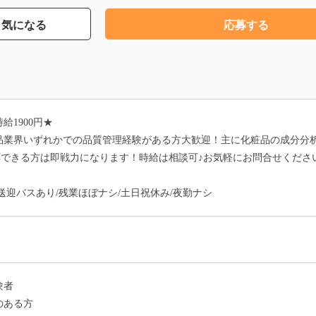
気になる
応募する
1900円★
品業界いずれかでの品質管理経験がある方大歓迎！主に化粧品の成分分
R等)に対応できる方は即戦力になります！時給は相談可♪お気軽にお問合せくださ
送迎バスあり/残業ほぼナシ/土日祝休み/夜勤ナシ
験者
のある方