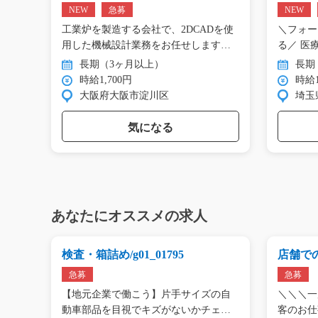
NEW
急募
NEW
ンタ
工業炉を製造する会社で、2DCADを使
＼フォー
の
用した機械設計業務をお任せします。
る／ 医
…
倉…
長期（3ヶ月以上）
長期
時給1,700円
時給1
大阪府大阪市淀川区
埼玉
気になる
あなたにオススメの求人
の仕
検査・箱詰め/g01_01795
店舗での
急募
急募
ませ
【地元企業で働こう】片手サイズの自
＼＼＼一
だけ
動車部品を目視でキズがないかチェ