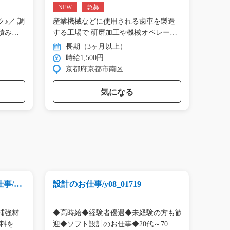
811
NEW
急募
NEW
♪／ 調
産業機械などに使用される歯車を製造
自動
積み…
する工場で 研磨加工や機械オペレー
部品を
タ…
タ…
長期（3ヶ月以上）
長
時給1,500円
時
京都府京都市南区
群
気になる
/g0
設計のお仕事/y08_01719
事務
5_006
補強材
◆高時給◆経験者優遇◆未経験の方も歓
【愛
る工場でのお仕事】 材料を…
迎◆ソフト設計のお仕事◆20代～70代の
のお