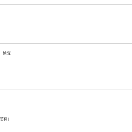
、検査
定有）