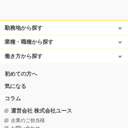
気になる
勤務地から探す
フルーツの簡単な検品やラベル貼り/y03_01225
急募
業種・職種から探す
【担当者イチオシのレア求人です】フルーツにキズがな
いか検品したりラベ…
働き方から探す
長期（3ヶ月以上）
時給1000円～
初めての方へ
福岡県筑後市
気になる
気になる
コラム
運営会社 株式会社ユース
工場内で機械オペレーターのお仕事です/y08_0041
0
企業のご担当様
担当者おすすめ案件(^^♪未経験の方も大歓迎☆機械に部