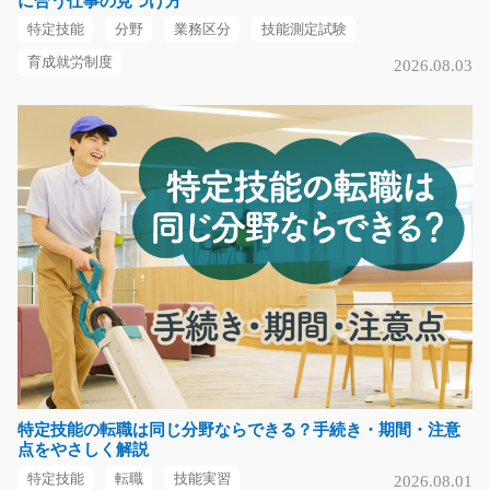
に合う仕事の見つけ方
福岡県北九州市八幡東区
特定技能
分野
業務区分
技能測定試験
気になる
育成就労制度
2026.08.03
コンクリート補修作業/t01_00836
急募
コンクリート製品の補修・仕上げを担当するお仕事で
す。 インパクトやレン…
長期（3ヶ月以上）
時給1,400円
愛知県豊田市
気になる
特定技能の転職は同じ分野ならできる？手続き・期間・注意
点をやさしく解説
日用品や食料品をリフトで運搬するお仕事/t03_00
特定技能
転職
技能実習
2026.08.01