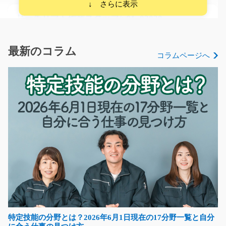
リーチリフト作業スタッフ/y01_02030
＼経験を活かして働こう♪フォークリフト作業スタッフ募
集！／ 大手食品工…
最新のコラム
コラムページへ
長期（3ヶ月以上）
時給1500円
愛知県稲沢市
気になる
プラスチック容器の検査や組立作業/y08_01552
急募
お菓子のプラスチック容器の検査作業やカンタンな組立
のお仕事です♪長期安…
長期（3ヶ月以上）
特定技能の分野とは？2026年6月1日現在の17分野一覧と自分
時給1300円～1625円