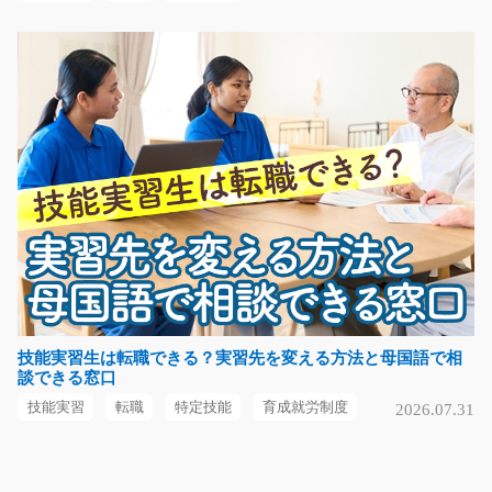
036
急募
☆大募集☆使用するフォークリフトはリーチタイプです♪
倉庫内で日常よく見か…
長期（3ヶ月以上）
時給1100円
熊本県熊本市南区
気になる
(未経験の方も大歓迎)マシンオペレーター/y04_00
112
急募
マシンオペレータスタッフ緊急大募集です！！年齢不問
技能実習生は転職できる？実習先を変える方法と母国語で相
談できる窓口
です！職場の環境も…
長期（3ヶ月以上）
技能実習
転職
特定技能
育成就労制度
2026.07.31
時給1100円～1375円
栃木県宇都宮市