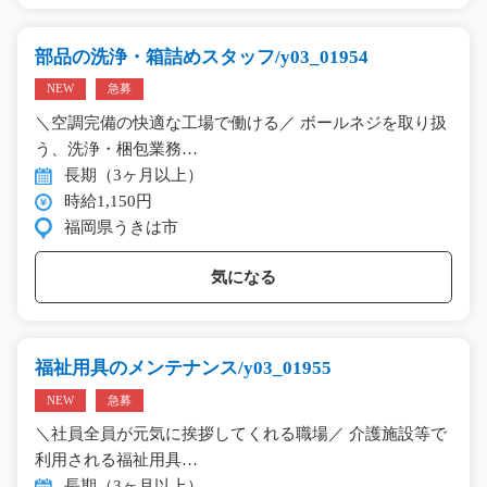
部品の洗浄・箱詰めスタッフ/y03_01954
NEW
急募
＼空調完備の快適な工場で働ける／ ボールネジを取り扱
う、洗浄・梱包業務…
長期（3ヶ月以上）
時給1,150円
福岡県うきは市
気になる
福祉用具のメンテナンス/y03_01955
NEW
急募
＼社員全員が元気に挨拶してくれる職場／ 介護施設等で
利用される福祉用具…
長期（3ヶ月以上）