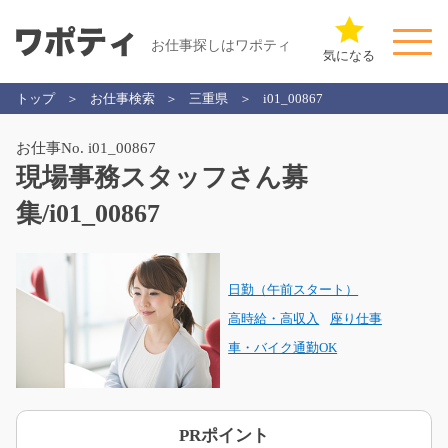
お仕事探しはワポティ
気になる
トップ
お仕事検索
三重県
i01_00867
お仕事No. i01_00867
現場事務スタッフさん募
集/i01_00867
日勤（午前スタート）
高時給・高収入
座り仕事
車・バイク通勤OK
PRポイント