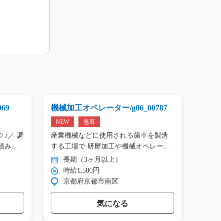
69
機械加工オペレーター/g06_00787
自動車
811
NEW
急募
NEW
♪／ 調
産業機械などに使用される歯車を製造
自動
積み…
する工場で 研磨加工や機械オペレー
部品を
タ…
タ…
長期（3ヶ月以上）
長
時給1,500円
時
京都府京都市南区
群
気になる