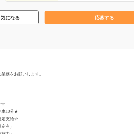
気になる
応募する
の業務をお願いします。
！
★☆
車10分★
規定支給☆
規定有）
施中♪