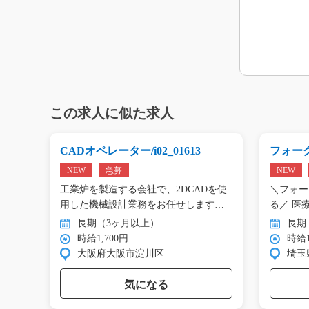
この求人に似た求人
196
CADオペレーター/i02_01613
フォーク
NEW
急募
NEW
ンタ
工業炉を製造する会社で、2DCADを使
＼フォー
の
用した機械設計業務をお任せします。
る／ 医
…
倉…
長期（3ヶ月以上）
長期
時給1,700円
時給1
大阪府大阪市淀川区
埼玉
気になる