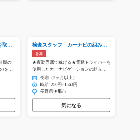
を取る
検査スタッフ カーナビの組み立
うす
てや検査/y11_00325
g06_0
急募
急募
短期の
★夜勤専属で稼げる★電動ドライバーを
【京
ものを
使用したカーナビゲーションの組立
ラ…
長期（3ヶ月以上）
長
時給1250円~1563円
時
長野県伊那市
京
気になる