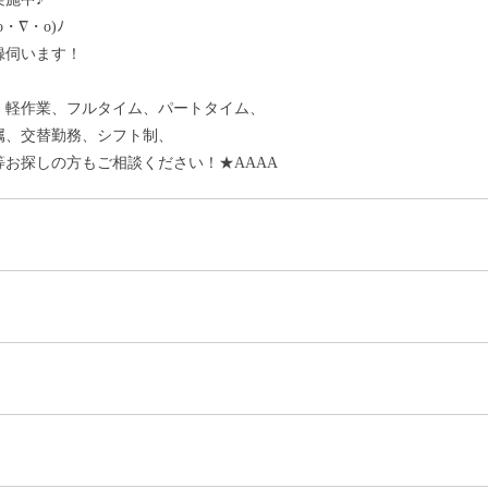
・∇・o)ﾉ
録伺います！
、軽作業、フルタイム、パートタイム、
属、交替勤務、シフト制、
お探しの方もご相談ください！★AAAA