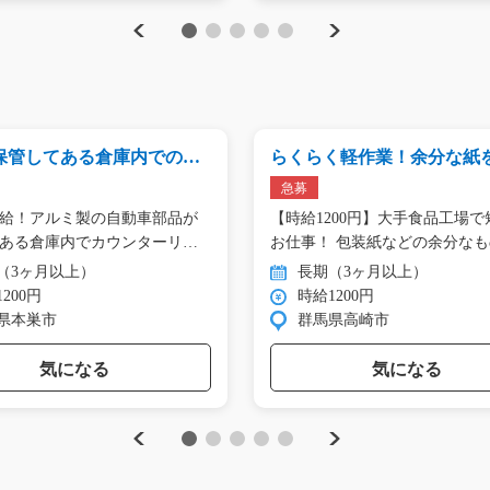
Previous
Next
1
2
3
4
5
保管してある倉庫内での出
らくらく軽作業！余分な紙
01_00848
お仕事/y02_01040
急募
給！アルミ製の自動車部品が
【時給1200円】大手食品工場で
ある倉庫内でカウンターリ
お仕事！ 包装紙などの余分な
取…
（3ヶ月以上）
長期（3ヶ月以上）
200円
時給1200円
県本巣市
群馬県高崎市
気になる
気になる
Previous
Next
1
2
3
4
5