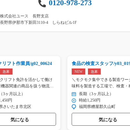
0120-978-273
株式会社ユース 長野支店
長野県伊那市下新田3110-4 しらねビル1F
リフト作業員/g02_00624
食品の検査スタッフ/y03_019
急募
NEW
急募
クリフト免許を活かして働け
＼モクモク集中できる製造ワーク
療機器関連の商品を扱う物流
味料を製造する工場で、検査・
（3ヶ月以上）
長期（3ヶ月以上）
,450円
時給1,250円
県さいたま市北区
福岡県糟屋郡久山町
気になる
気になる