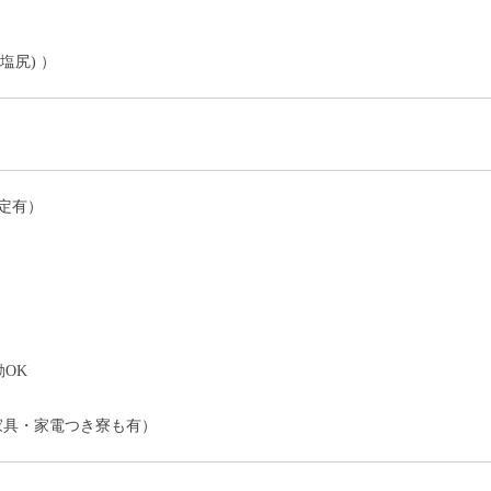
塩尻) ）
定有）
）
OK
家具・家電つき寮も有）