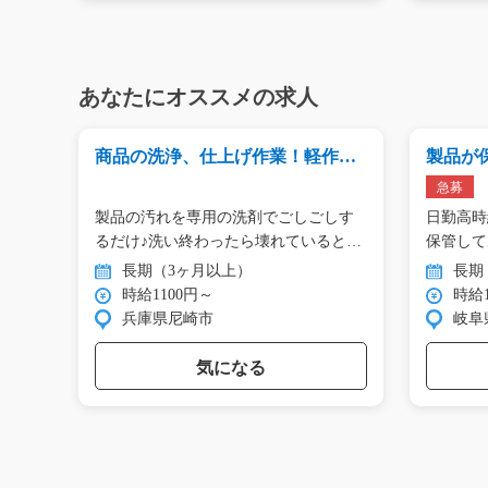
あなたにオススメの求人
商品の洗浄、仕上げ作業！軽作業/i
製品が
02_00752
荷準備/g
急募
務を
製品の汚れを専用の洗剤でごしごしす
日勤高時
加
るだけ♪洗い終わったら壊れていると
保管して
こ…
フ…
長期（3ヶ月以上）
長期
時給1100円～
時給1
兵庫県尼崎市
岐阜
気になる