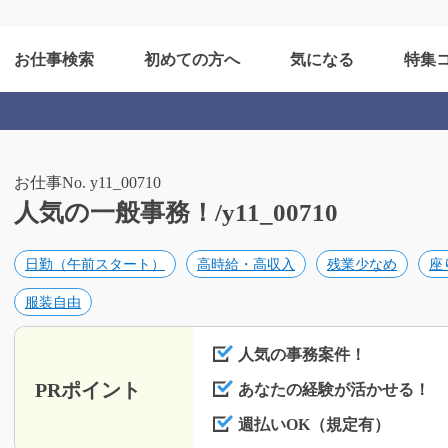
お仕事検索
初めての方へ
気になる
特集
お仕事No. y11_00710
人気の一般事務！/y11_00710
日勤（午前スタート）
高時給・高収入
残業少なめ
座
服装自由
人気の事務案件！
PRポイント
あなたの経験が活かせる！
週払いOK（規定有）