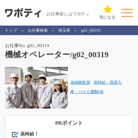
お仕事探しはワポティ
気になる
トップ
お仕事検索
埼玉県
g02_00319
お仕事No. g02_00319
機械オペレーター/g02_00319
未経験歓迎
高時給・高収入
車・バイク通勤OK
PRポイント
高時給！