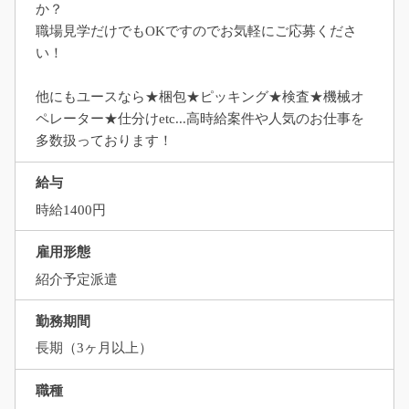
か？
職場見学だけでもOKですのでお気軽にご応募くださ
い！
他にもユースなら★梱包★ピッキング★検査★機械オ
ペレーター★仕分けetc...高時給案件や人気のお仕事を
多数扱っております！
給与
時給1400円
雇用形態
紹介予定派遣
勤務期間
長期（3ヶ月以上）
職種