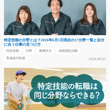
フォークリフトでおもちゃ類の入出荷作業/g05_00
602
急募
バイク通勤OK！高時給！リーチフォークでの入出荷作業
をお願いします！商…
長期（3ヶ月以上）
特定技能の分野とは？2026年6月1日現在の17分野一覧と自分
時給1650円
に合う仕事の見つけ方
神奈川県川崎市川崎区
特定技能
分野
業務区分
技能測定試験
気になる
育成就労制度
2026.08.03
軽作業 タブレットへの在庫数登録/y01_01090
急募
☆期間限定☆工場内にある部品の在庫を数えタブレット
に入力するお仕事にな…
短期（3ヶ月以内）