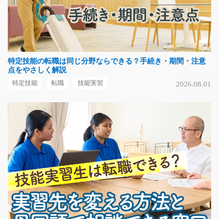
時給1200円～
愛知県春日井市
気になる
特定技能の転職は同じ分野ならできる？手続き・期間・注意
点をやさしく解説
クルマ部品の梱包と箱詰め/y11_00673
特定技能
転職
技能実習
2026.08.01
急募
【富士見町☆時給1150円】 【時間 8：30～17：15】 小
さな部品を数えて箱…
長期（3ヶ月以上）
時給1150円
長野県諏訪郡富士見町
気になる
菓子パンや食パンの製造のお仕事/t03_00037