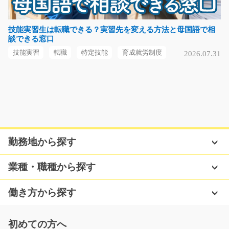
担当者オススメ！【未経験の方も大歓迎です】食パンの
製造補助をお願い致…
技能実習生は転職できる？実習先を変える方法と母国語で相
談できる窓口
長期（3ヶ月以上）
時給1100円
技能実習
転職
特定技能
育成就労制度
2026.07.31
熊本県熊本市東区
気になる
工場で食材を機械に投入するお仕事/y03_01155
勤務地から探す
急募
嬉しい駅チカ案件☆選べるお休み☆週3日からお仕事出来
業種・職種から探す
ます♪洋菓子を製造し…
長期（3ヶ月以上）
働き方から探す
時給1000円~
福岡県福岡市博多区
初めての方へ