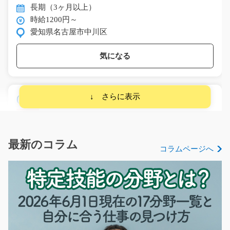
長期（3ヶ月以上）
時給1200円～
愛知県名古屋市中川区
気になる
(稼げる高時給)半導体装置の組立/y03_01158
急募
主に半導体装置の周りに様々な部品を取り付けたり組み
立てていくお仕事♪モ…
最新のコラム
コラムページへ
長期（3ヶ月以上）
時給1050円～
佐賀県三養基郡みやき町
気になる