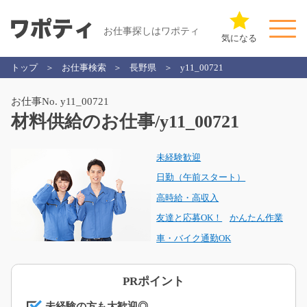
お仕事探しはワポティ
気になる
トップ
お仕事検索
長野県
y11_00721
お仕事No. y11_00721
材料供給のお仕事/y11_00721
未経験歓迎
日勤（午前スタート）
高時給・高収入
友達と応募OK！
かんたん作業
車・バイク通勤OK
PRポイント
未経験の方も大歓迎◎