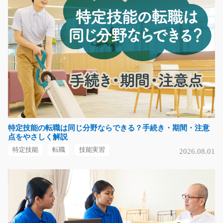
スポット溶接オペレーターのお仕事/y08_00380
【高時給案件☆】担当者オススメ！工場内で金属部品を
スポット溶接での加工…
長期（3ヶ月以上）
時給1200円～1500円
福岡県北九州市八幡東区
気になる
特定技能の転職は同じ分野ならできる？手続き・期間・注意
点をやさしく解説
金属部品をピッキングするお仕事！/i02_00732
特定技能
転職
技能実習
2026.08.01
倉庫内で部品のピッキングのオシゴト！車OK！☆環境抜
群の職場で働きません…
長期（3ヶ月以上）
時給1200円～
大阪府堺市堺区