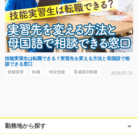
気になる
部品の加工スタッフ/y08_02225
急募
自動車の金属部品を製造する工場内作業で 主に、製造オ
ペレーターをお任せ…
技能実習生は転職できる？実習先を変える方法と母国語で相
談できる窓口
長期（3ヶ月以上）
時給1,400円
技能実習
転職
特定技能
育成就労制度
2026.07.31
福岡県北九州市八幡東区
気になる
自動販売機部品の組立やスポンジ貼付/i01_00967
勤務地から探す
急募