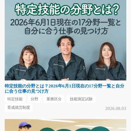
長期（3ヶ月以上）
時給1000円
熊本県熊本市南区
気になる
一般事務のお仕事です！/y04_00549
急募
★新着★データ入力や電話対応をお願いします！ 一般事
務のお仕事で製品の受…
特定技能の分野とは？2026年6月1日現在の17分野一覧と自分
長期（3ヶ月以上）
に合う仕事の見つけ方
時給1,200円
特定技能
分野
業務区分
技能測定試験
栃木県下都賀郡野木町
育成就労制度
2026.08.03
気になる