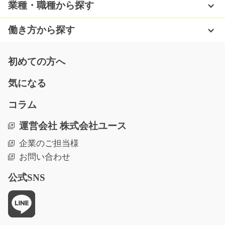
＼時給上がりました／高時給希望の方！ 自販機内部の組
業種・職種から探す
立などお願いします…
長期（3ヶ月以上）
働き方から探す
時給1300円
三重県四日市市
初めての方へ
気になる
気になる
コラム
(まだまだ募集)小物部品の組立・検査/y04_00139
運営会社 株式会社ユース
ラインで流れてくる小さな部品をドライバーなどで組み
企業のご担当様
立てていくおしごと…
お問い合わせ
長期（3ヶ月以上）
時給1050円
公式SNS
栃木県鹿沼市
気になる