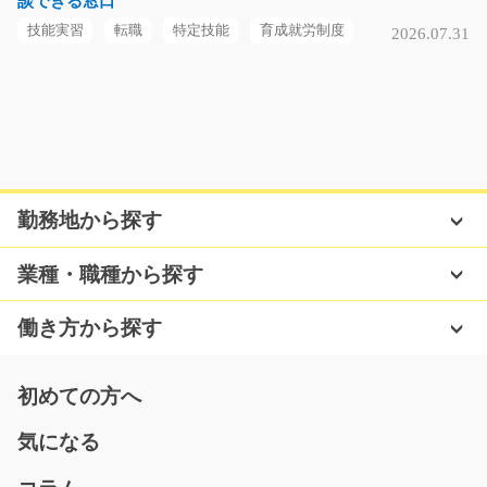
談できる窓口
長期（3ヶ月以上）
時給1300円
技能実習
転職
特定技能
育成就労制度
2026.07.31
熊本県熊本市西区
気になる
電力ケーブルの組立作業/g04_02593
勤務地から探す
急募
高圧用の電力ケーブルの組立作業をお任せします。 ♪シ
業種・職種から探す
ンプル作業の繰り返…
長期（3ヶ月以上）
働き方から探す
時給1,250円
滋賀県東近江市
初めての方へ
気になる
気になる