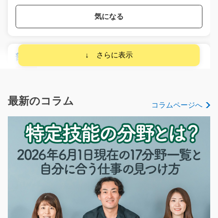
気になる
部品の組立スタッフ/y03_01728
急募
＼髪型・髪色自由で自分らしく働ける♪／ 自動車シート
に使われる軽量ウレ…
最新のコラム
コラムページへ
長期（3ヶ月以上）
時給1,200円～1,500円
佐賀県鳥栖市
気になる
フィルム状シートの製造補助/g06_00559
急募