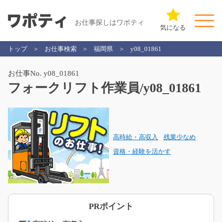
お仕事探しはワポティ
気になる
トップ
お仕事検索
福岡県
y08_01861
お仕事No. y08_01861
フォークリフト作業員/y08_01861
高時給・高収入
残業少なめ
資格・経験を活かす
PRポイント