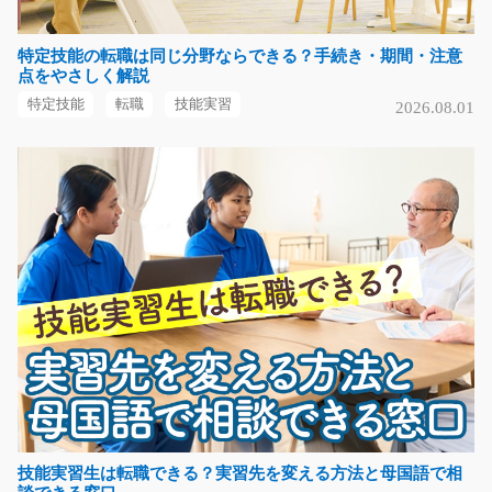
特定技能の転職は同じ分野ならできる？手続き・期間・注意
安心の大手企業！小型エンジン部品の加工/g04_01
点をやさしく解説
296
急募
特定技能
転職
技能実習
2026.08.01
土日祝休み！幅広い年代の活躍中！工場未経験の方も大
歓迎！高時給！小型…
長期（3ヶ月以上）
時給1700円～時給2125円
滋賀県湖南市
気になる
企業より持ち込まれる一般廃棄物の仕分け/t03_00
764
急募
腰を据えてしっかり働きたい方にピッタリ！ トラックで
運ばれてきた一般廃…
技能実習生は転職できる？実習先を変える方法と母国語で相