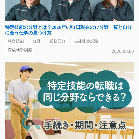
新着の無期雇用求人の募集です☆ フィルム状のシートの
原反を機械にセット…
長期（3ヶ月以上）
特定技能の分野とは？2026年6月1日現在の17分野一覧と自分
月給206,000円（試用期間3か月…
に合う仕事の見つけ方
京都府京都市山科区
特定技能
分野
業務区分
技能測定試験
気になる
育成就労制度
2026.08.03
自動車部品製造の機械オペレーター/t03_00564
自動車部品の製造のお仕事をお願いします。部品をセッ
トしてボタンを押す…
長期（3ヶ月以上）
時給1250円～
熊本県玉名市
気になる