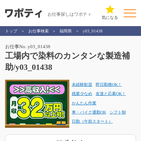
お仕事探しはワポティ
気になる
トップ
お仕事検索
福岡県
y03_01438
お仕事No. y03_01438
工場内で染料のカンタンな製造補
助/y03_01438
未経験歓迎
即日勤務OK！
残業少なめ
友達と応募OK！
かんたん作業
車・バイク通勤OK
シフト制
日勤（午前スタート）