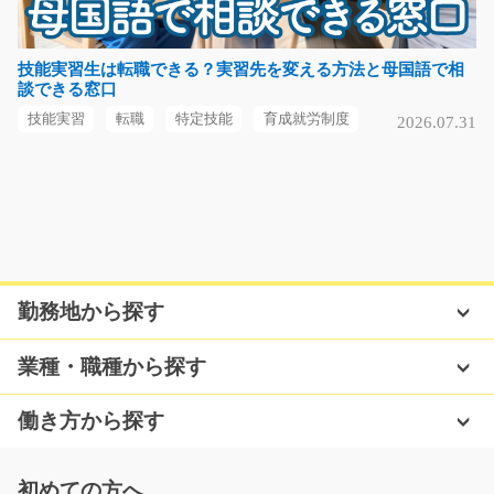
土日祝休み！お仕事内容はフォークリフトで倉庫内の運
搬作業です☆できたば…
長期（3ヶ月以上）
技能実習生は転職できる？実習先を変える方法と母国語で相
談できる窓口
時給1200円～
群馬県太田市
技能実習
転職
特定技能
育成就労制度
2026.07.31
気になる
果物のパック詰めや簡単な仕分け作業/y03_00806
急募
勤務地から探す
果物をパックに詰めたり配送先ごとに仕分ける簡単な作
業です！！倉庫内は…
業種・職種から探す
長期（3ヶ月以上）
時給1000円
働き方から探す
福岡県筑後市
気になる
初めての方へ