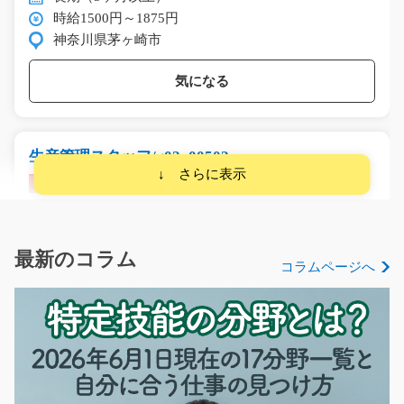
時給1500円～1875円
神奈川県茅ヶ崎市
気になる
生産管理スタッフ/g02_00502
急募
＜防災機器を製造する工場内で、生産管理に関わる業務
を担当＞ 現場の進捗…
長期（3ヶ月以上）
最新のコラム
コラムページへ
時給1500円
埼玉県加須市
気になる