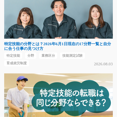
基板への実装機オペレーター/y11_00405
急募
男性の方活躍中☆5勤2休の交替勤務☆高時給案件★基板
へ部品を付ける自動機械…
長期（3ヶ月以上）
時給1500円～時給1875円
特定技能の分野とは？2026年6月1日現在の17分野一覧と自分
長野県伊那市
に合う仕事の見つけ方
特定技能
分野
業務区分
技能測定試験
気になる
育成就労制度
2026.08.03
重量物なし！銅線の巻取り加工/y08_02144
急募
主な作業は2つになります。 ●銅線を巻き付ける作業
こちらは車のハ…
長期（3ヶ月以上）
時給1250円