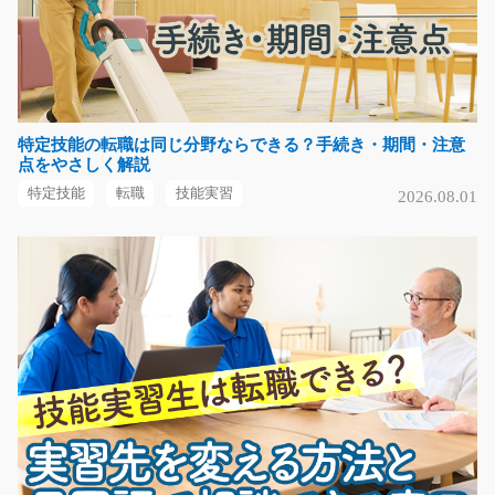
福岡県飯塚市
気になる
特定技能の転職は同じ分野ならできる？手続き・期間・注意
自動車用薄型ガラスを検査するお仕事/y08_01173
点をやさしく解説
アットホームな会社さんなので馴染みやすさ◎ガラス製
特定技能
転職
技能実習
2026.08.01
品や関連製品を作って…
長期（3ヶ月以上）
時給1100円～
福岡県北九州市八幡西区
気になる
フォークリフトで生活雑貨の出荷準備/y02_00500
急募