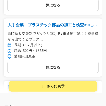
気になる
大手企業 プラスチック部品の加工と検査/t01_00
564
高時給＆交替制でガッツリ稼げる♪車通勤可能！！成形機
から出てくるプラス…
長期（3ヶ月以上）
時給1500円～1875円
愛知県田原市
気になる
婦人服のレジ打ちと品出し/g01_02049
急募
高時給で空調完備◎ 婦人服店でお客様の来店対応をして