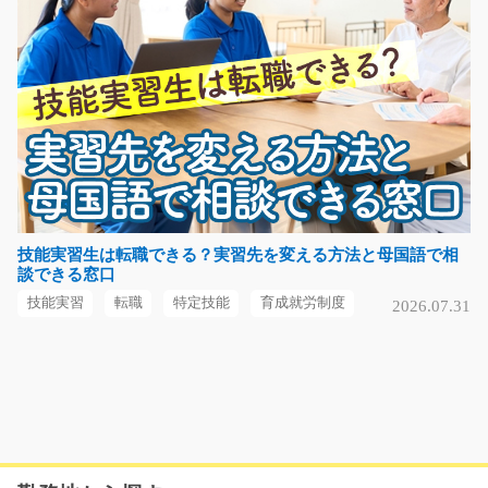
群馬県桐生市
気になる
電子部品の組み立て、検査梱包/y02_01474
急募
【安中市×女性活躍中の会社】 電子部品や部品ケースな
どを作っている会…
技能実習生は転職できる？実習先を変える方法と母国語で相
談できる窓口
長期（3ヶ月以上）
時給1200円
技能実習
転職
特定技能
育成就労制度
2026.07.31
群馬県安中市
気になる
ゴム製品の穴あけ/y04_00165