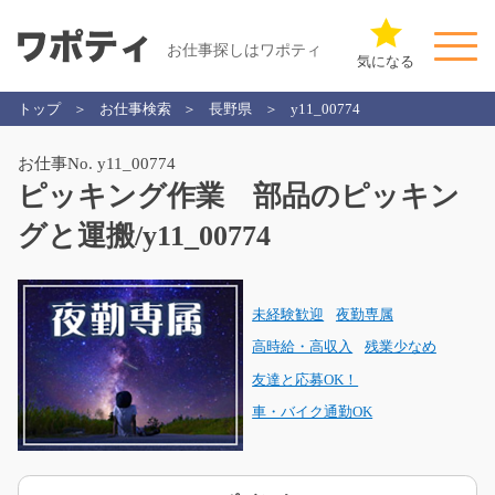
お仕事探しはワポティ
気になる
トップ
お仕事検索
長野県
y11_00774
お仕事No. y11_00774
ピッキング作業 部品のピッキン
グと運搬/y11_00774
未経験歓迎
夜勤専属
高時給・高収入
残業少なめ
友達と応募OK！
車・バイク通勤OK