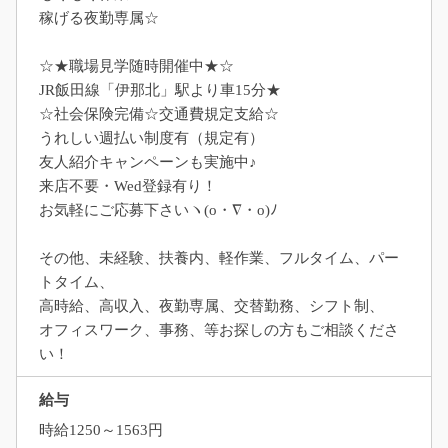
稼げる夜勤専属☆
☆★職場見学随時開催中★☆
JR飯田線「伊那北」駅より車15分★
☆社会保険完備☆交通費規定支給☆
うれしい週払い制度有（規定有）
友人紹介キャンペーンも実施中♪
来店不要・Wed登録有り！
お気軽にご応募下さいヽ(o・∇・o)ﾉ
その他、未経験、扶養内、軽作業、フルタイム、パー
トタイム、
高時給、高収入、夜勤専属、交替勤務、シフト制、
オフィスワーク、事務、等お探しの方もご相談くださ
い！
給与
時給1250～1563円