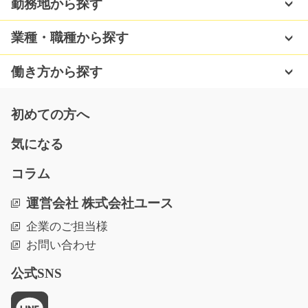
勤務地から探す
急募
指定の位置に小さな機械で穴をあけていくおしごと♪週払
業種・職種から探す
い制度(規定有）＆…
長期（3ヶ月以上）
働き方から探す
時給1050円～
栃木県宇都宮市
初めての方へ
気になる
気になる
コラム
経験者の型歓迎☆営業事務/g05_00736
運営会社 株式会社ユース
急募
企業のご担当様
【愛川町三増】経験ある方必見！工場内で営業事務をお
お問い合わせ
願いします！ メイ…
長期（3ヶ月以上）
公式SNS
時給1450円
神奈川県愛甲郡愛川町