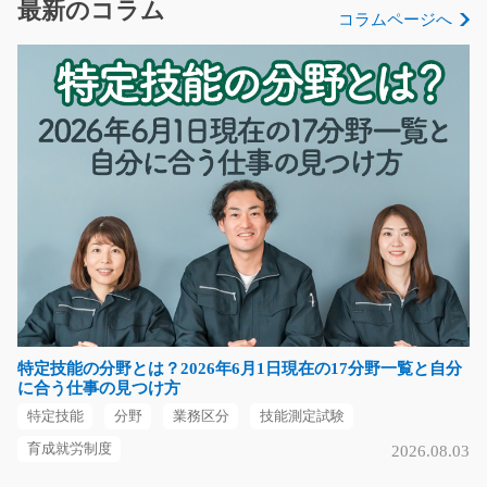
頂きます(*^_^*) レ…
最新のコラム
コラムページへ
長期（3ヶ月以上）
時給1300円
岐阜県郡上市
気になる
工場内で事務(空調完備で快適な職場)/t03_00237
急募
スキップしないで！まずは応募を！パソコン操作は入力
程度できれば大丈夫…
長期（3ヶ月以上）
特定技能の分野とは？2026年6月1日現在の17分野一覧と自分
時給1100円～
に合う仕事の見つけ方
熊本県玉名郡南関町
特定技能
分野
業務区分
技能測定試験
気になる
育成就労制度
2026.08.03