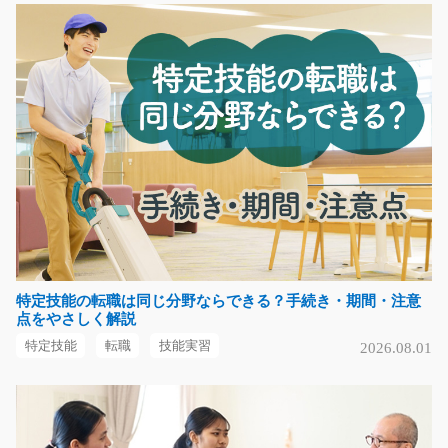
デザート食品の製造や箱詰めのお仕事/y08_00697
デザート食品の製造や箱詰めのお仕事♪簡単作業なので未
経験の方も大歓迎☆…
長期（3ヶ月以上）
時給1000円
山口県下関市
気になる
特定技能の転職は同じ分野ならできる？手続き・期間・注意
アルミ製品のバリ取り・検査/y02_00693
点をやさしく解説
急募
特定技能
転職
技能実習
2026.08.01
【お仕事の内容】製造未経験の方も大歓迎♪手のひらサイ
ズのアルミ製品のバ…
長期（3ヶ月以上）
時給1100円～