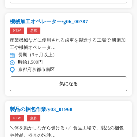
機械加工オペレーター/g06_00787
NEW
急募
産業機械などに使用される歯車を製造する工場で 研磨加
工や機械オペレータ…
長期（3ヶ月以上）
時給1,500円
京都府京都市南区
気になる
製品の梱包作業/y03_01968
NEW
急募
＼体を動かしながら働ける♪／ 食品工場で、製品の梱包
や検品、器具の洗浄…