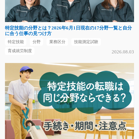
軽作業 ＞ 印刷工場…
長期（3ヶ月以上）
時給1,180円
特定技能の分野とは？2026年6月1日現在の17分野一覧と自分
京都府京都市南区
に合う仕事の見つけ方
特定技能
分野
業務区分
技能測定試験
気になる
育成就労制度
2026.08.03
自動車部品の簡単な組立・検査のお仕事/y03_0016
7
【大募集】ほとんどの方が未経験からのスタートです！
モクモク作業が好き…
長期（3ヶ月以上）
時給1150円～
福岡県筑後市
気になる