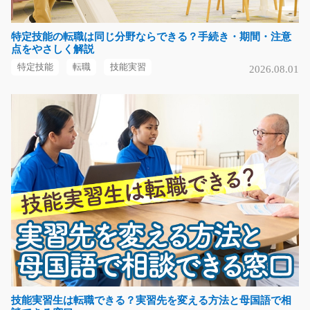
プラスチック製品のかんたんな組付け作業/g01_00
特定技能の転職は同じ分野ならできる？手続き・期間・注意
169
急募
点をやさしく解説
かるい製品しかありません！！プラスチック製品のカン
特定技能
転職
技能実習
2026.08.01
タンな組付け作業☆幅…
長期（3ヶ月以上）
時給1300円～時給1625円
岐阜県揖斐郡大野町
気になる
バイク部品製造機械オペレータ―/t03_01109
バイクに使用される部品の製造現場で、 機械オペレータ
ー・加工作業 をお…
長期（3ヶ月以上）
時給1150円
技能実習生は転職できる？実習先を変える方法と母国語で相