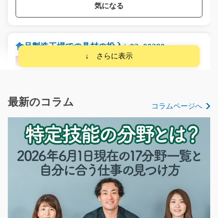
気になる
食品製造工場での具材の投入/g02_00380
急募
《春巻き製造の新工場でのお仕事です♪》 ☆オープニン
グ工場なのでスタート…
長期（3ヶ月以上）
最新のコラム
コラムページへ
時給1250円
埼玉県比企郡川島町
気になる
検査スタッフ/g06_00726
急募
＜ 人気のカード製造に携われる未経験から始めやすい