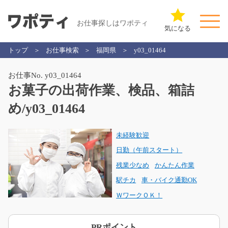
お仕事探しはワポティ
気になる
トップ
お仕事検索
福岡県
y03_01464
お仕事No. y03_01464
お菓子の出荷作業、検品、箱詰
め/y03_01464
未経験歓迎
日勤（午前スタート）
残業少なめ
かんたん作業
駅チカ
車・バイク通勤OK
ＷワークＯＫ！
PRポイント