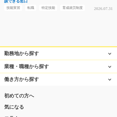
談できる窓口
熊本県上益城郡甲佐町
技能実習
転職
特定技能
育成就労制度
2026.07.31
気になる
運送会社での経理事務(駅近で人気です)/y03_0003
6
≪大人気≫運送会社での経理事務！経理事務の経験があ
る方、大歓迎♪もちろん…
勤務地から探す
長期（3ヶ月以上）
時給1050円～
業種・職種から探す
福岡県糟屋郡粕屋町
働き方から探す
気になる
初めての方へ
くるまのフレーム部品の部品供給/g01_01172
気になる
急募