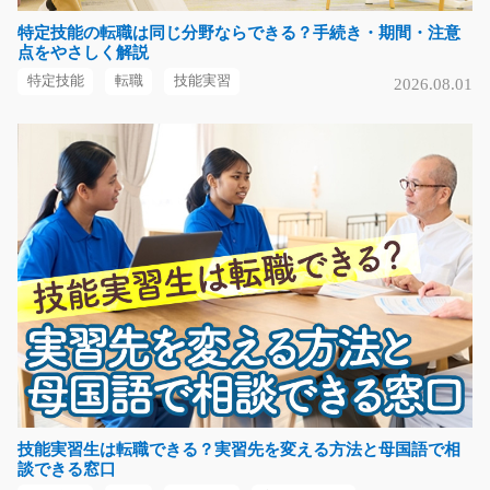
特定技能の転職は同じ分野ならできる？手続き・期間・注意
点をやさしく解説
(長期で高時給)製品の製造補助/y04_00159
特定技能
転職
技能実習
2026.08.01
長期で安定して稼ぎたい方必見！製品を作るお手伝いを
していただきます♪部…
長期（3ヶ月以上）
時給1200円～
栃木県宇都宮市
気になる
携帯ショップでの接客・案内/y01_01973
携帯ショップでのスマートフォンやタブレットの受付・
ご案内・販売サポー…
長期（3ヶ月以上）
技能実習生は転職できる？実習先を変える方法と母国語で相
談できる窓口
時給1300～1400円