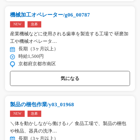
機械加工オペレーター/g06_00787
NEW
急募
産業機械などに使用される歯車を製造する工場で 研磨加
工や機械オペレータ…
長期（3ヶ月以上）
時給1,500円
京都府京都市南区
気になる
製品の梱包作業/y03_01968
NEW
急募
＼体を動かしながら働ける♪／ 食品工場で、製品の梱包
や検品、器具の洗浄…
長期（3ヶ月以上）