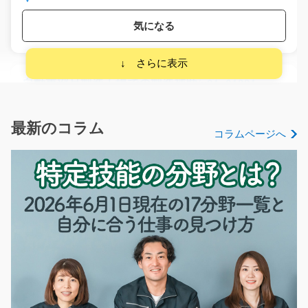
気になる
自動車部品製造工場での製造補助/y01_01891
＜お仕事内容＞ 人気の製造スタッフをお任せしま
す！ 未経験の方も…
最新のコラム
コラムページへ
長期（3ヶ月以上）
時給1350円
愛知県小牧市
気になる
未経験の方も歓迎なグループホーム介護職/y01_00
828
急募
グループホームでの生活サポート業務をお願いします。