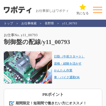
お仕事探しはワポティ
気になる
トップ
お仕事検索
長野県
y11_00793
お仕事No. y11_00793
制御盤の配線/y11_00793
日勤（午前スタート）
資格・経験を活かす
かんたん作業
車・バイク通勤OK
PRポイント
期間限定！短期間で働きたい方にオススメ！