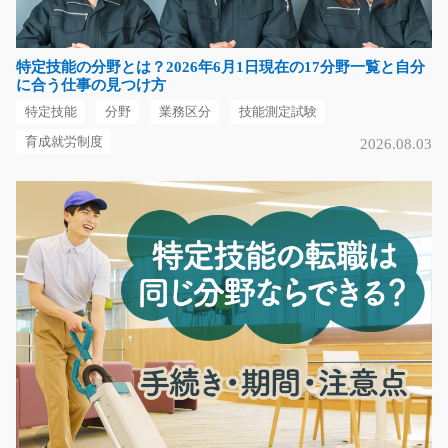
未経験の方も大歓迎…
長期（3ヶ月以上）
特定技能の分野とは？2026年6月1日現在の17分野一覧と自分
時給1077円～1347円
に合う仕事の見つけ方
愛知県日進市
特定技能
分野
業務区分
技能測定試験
気になる
育成就労制度
2026.08.03
作業補助やバンド巻きなど/y02_01585
急募
繰り返しの単純作業です！ 布製品を袋から取り出して検
品 ↓ 機械にセ…
長期（3ヶ月以上）
時給1250円
群馬県前橋市
気になる