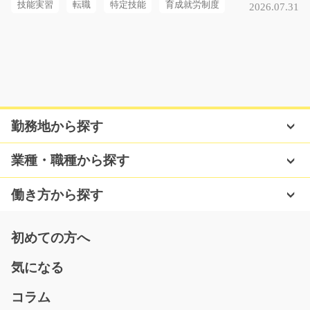
愛知県一宮市
技能実習
転職
特定技能
育成就労制度
2026.07.31
気になる
ゴム製品の梱包作業/y08_01829
急募
勤務地から探す
<<8割の方が未経験からスタート☆>> 出荷前のゴム製品
を梱包していく軽作業…
業種・職種から探す
長期（3ヶ月以上）
時給1100円
働き方から探す
福岡県飯塚市
気になる
初めての方へ
気になる
倉庫内でのデジタルピッキングのお仕事/i02_0052
コラム