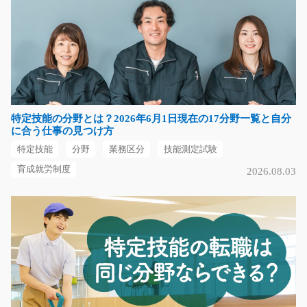
電子基板のカット作業をお任せします/y08_01320
急募
【大募集】みんな未経験からのスタートです！！電子基
板を機械にセットし…
特定技能の分野とは？2026年6月1日現在の17分野一覧と自分
長期（3ヶ月以上）
に合う仕事の見つけ方
時給1000円
特定技能
分野
業務区分
技能測定試験
山口県宇部市
育成就労制度
2026.08.03
気になる
食品・調味料のピッキング作業/g05_01074
急募
常温倉庫内で食品・調味料などのピッキング作業をお任
せします。 ♪シンプ…