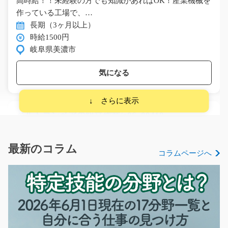
高時給！！未経験の方でも知識があればOK！産業機械を
作っている工場で、…
長期（3ヶ月以上）
時給1500円
岐阜県美濃市
気になる
ベルトコンベアの組立作業/g06_00419
急募
【京都拠点オープン！オープニング募集！】 高時給案
最新のコラム
コラムページへ
件！重量物ナシ！ 空…
長期（3ヶ月以上）
時給1300円～1625円
京都府長岡京市
気になる