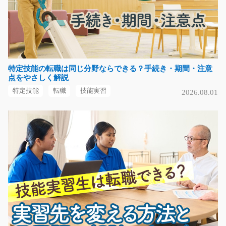
長期（3ヶ月以上）
時給1,330円
神奈川県横浜市神奈川区
気になる
特定技能の転職は同じ分野ならできる？手続き・期間・注意
点をやさしく解説
特定技能
転職
技能実習
2026.08.01
大手切削工具の製造や検査のお仕事/y03_00973
急募
《綺麗な工場でのお仕事》機械に小型部品をセットして
ボタンを押したり、…
長期（3ヶ月以上）
時給1100円～時給1375円
福岡県久留米市
気になる