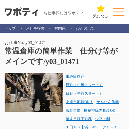
お仕事探しはワポティ
気になる
トップ
お仕事検索
福岡県
y03_01471
お仕事No. y03_01471
常温倉庫の簡単作業 仕分け等が
メインです/y03_01471
未経験歓迎
日勤（午後スタート）
日勤（午前スタート）
友達と応募OK！
かんたん作業
服装自由
扶養控除内相談OK！
週４日以下勤務
シフト制
１日６ｈ未満
ＷワークＯＫ！