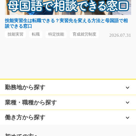
フォークリフトを使った入出庫作業/i02_01224
急募
技能実習生は転職できる？実習先を変える方法と母国語で相
談できる窓口
◆初月は時給UP中！ →時給UPで、1600円スタート！！
※翌月以降は、時給1400…
技能実習
転職
特定技能
育成就労制度
2026.07.31
長期（3ヶ月以上）
時給1600円
大阪府岸和田市
気になる
勤務地から探す
電機製品の組立やシール貼り作業/y03_00772
業種・職種から探す
急募
電機製品の組立やシール貼りです！作業はとてもシンプ
働き方から探す
ルでかんたんに覚え…
長期（3ヶ月以上）