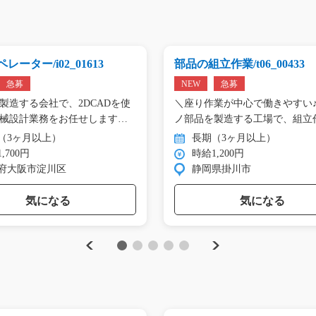
レーター/i02_01613
部品の組立作業/t06_00433
急募
NEW
急募
製造する会社で、2DCADを使
＼座り作業が中心で働きやすい♪
械設計業務をお任せします。
ノ部品を製造する工場で、組立
（3ヶ月以上）
長期（3ヶ月以上）
,700円
時給1,200円
府大阪市淀川区
静岡県掛川市
気になる
気になる
Previous
Next
1
2
3
4
5