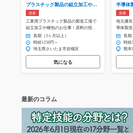
66
プラスチック製品の組立加工や梱
半導体
包/g02_00112
品作業/t0
急募
急募
品づ
工業用プラスチック製品の製造工場で
地元優良
オ
組立加工や梱包のお仕事！原料の投
導体製造
入…
長期（3ヶ月以上）
長期
時給1250円～
時給1
埼玉県さいたま市岩槻区
熊本
気になる
最新のコラム