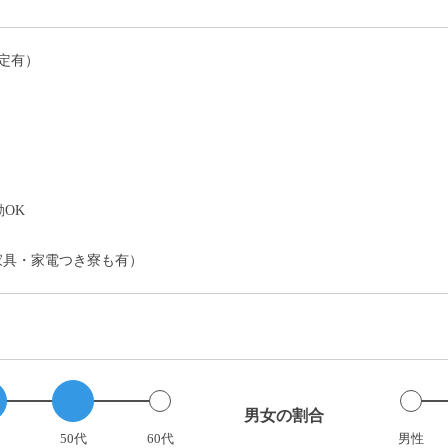
定有）
）
OK
家具・家電つき寮も有）
男女の割合
50代
60代
男性