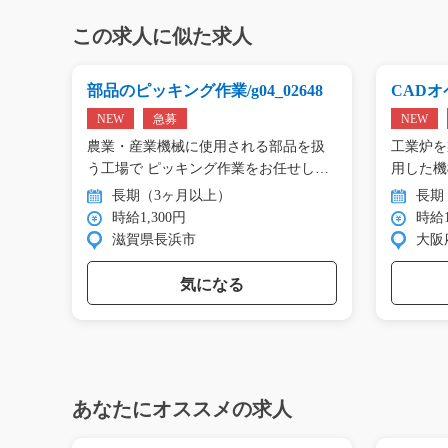
この求人に似た求人
g0
部品のピッキング作業/g04_02648
CADオペ
NEW
急募
NEW
エアコ
農業・産業機械に使用される部品を扱
工業炉を
工…
う工場で ピッキング作業をお任せし
用した機
ま…
…
長期（3ヶ月以上）
長期
時給1,300円
時給1
滋賀県長浜市
大阪
気になる
あなたにオススメの求人