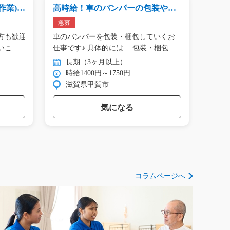
業)/y
高時給！車のバンパーの包装や梱
事務
包作業/g04_01416
務/g0
急募
方も歓迎
車のバンパーを包装・梱包していくお
人気
いこと
仕事です♪ 具体的には… 包装・梱包
と電
レ…
ｘ…
長期（3ヶ月以上）
長
時給1400円～1750円
時
滋賀県甲賀市
神
気になる
コラムページへ