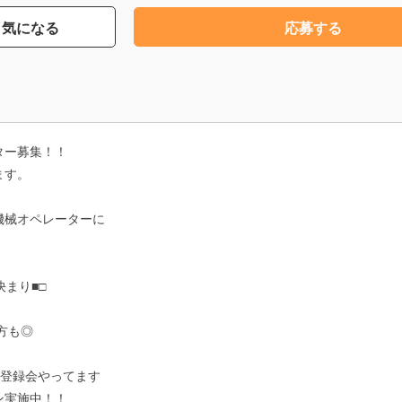
気になる
応募する
ター募集！！
ます。
機械オペレーターに
決まり■□
方も◎
b登録会やってます
ン実施中！！