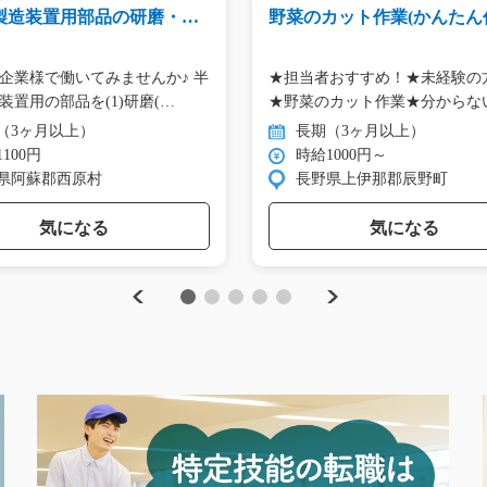
製造装置用部品の研磨・検
野菜のカット作業(かんたん作
3_01135
11_00170
企業様で働いてみませんか♪ 半
★担当者おすすめ！★未経験の
装置用の部品を(1)研磨(…
★野菜のカット作業★分からな
は…
（3ヶ月以上）
長期（3ヶ月以上）
100円
時給1000円～
県阿蘇郡西原村
長野県上伊那郡辰野町
気になる
気になる
Previous
Next
1
2
3
4
5