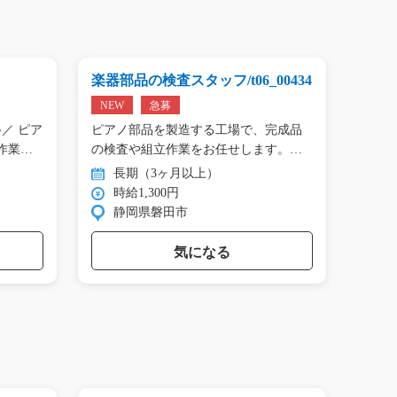
楽器部品の検査スタッフ/t06_00434
プリン
01809
NEW
急募
NEW
／ ピア
ピアノ部品を製造する工場で、完成品
＼手の
作業…
の検査や組立作業をお任せします。
タン作
目…
長期（3ヶ月以上）
長
時給1,300円
時
静岡県磐田市
群
気になる