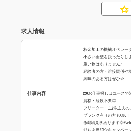
求人情報
板金加工の機械オペレー
小さい金型を扱ったりし
重い物はありません♪
経験者の方・溶接関係や
興味のある方はぜひ☆
仕事内容
□■お仕事探しはユースで
資格・経験不要◎
フリーター・主婦/主夫の
ブランク有りの方もOK！
◎職場見学あります◎We
◎お友達紹介キャンペー