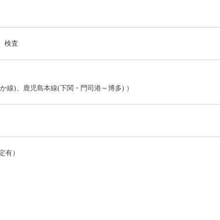
、検査
か線)、鹿児島本線(下関・門司港～博多) ）
定有）
）