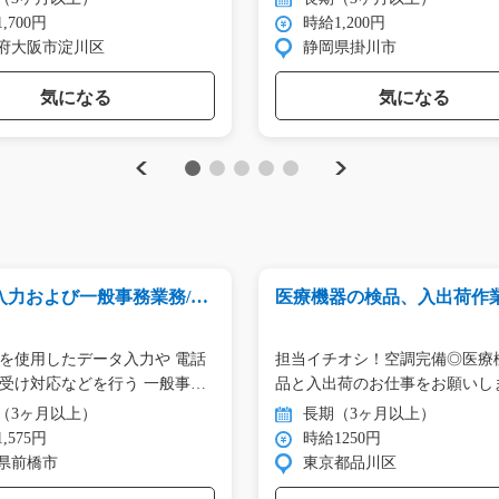
,700円
時給1,200円
府大阪市淀川区
静岡県掛川市
気になる
気になる
Previous
Next
1
2
3
4
5
入力および一般事務業務/y0
医療機器の検品、入出荷作業/
00582
を使用したデータ入力や 電話
担当イチオシ！空調完備◎医療
受け対応などを行う 一般事…
品と入出荷のお仕事をお願いし
す！…
（3ヶ月以上）
長期（3ヶ月以上）
,575円
時給1250円
県前橋市
東京都品川区