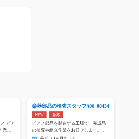
楽器部品の検査スタッフ/t06_00434
プリン
01809
NEW
急募
NEW
／ ピア
ピアノ部品を製造する工場で、完成品
＼手の
作業…
の検査や組立作業をお任せします。
タン作
目…
長期（3ヶ月以上）
長