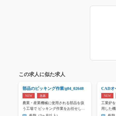
この求人に似た求人
g0
部品のピッキング作業/g04_02648
CADオペ
NEW
急募
NEW
エアコ
農業・産業機械に使用される部品を扱
工業炉を
工…
う工場で ピッキング作業をお任せし
用した機
ま…
…
長期（3ヶ月以上）
長期