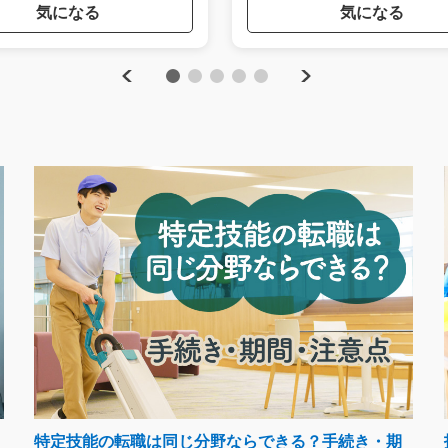
気になる
気になる
Previous
Next
1
2
3
4
5
特定技能の転職は同じ分野ならできる？手続き・期