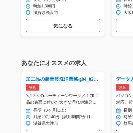
時給1,300円
時給1
滋賀県長浜市
大阪
気になる
あなたにオススメの求人
び検
加工品の超音波洗浄業務/g04_0236
データ
1
2_01717
急募
急募
職場♪
＼1.2.3.のルーティーンワーク／ 1.加工
パソコン
、
品の表面に付いた大きな汚れや油分…
対応、荷
長期（3ヶ月以上）
長期
月給207,140円（試用期間3か月…
時給1
滋賀県大津市
群馬