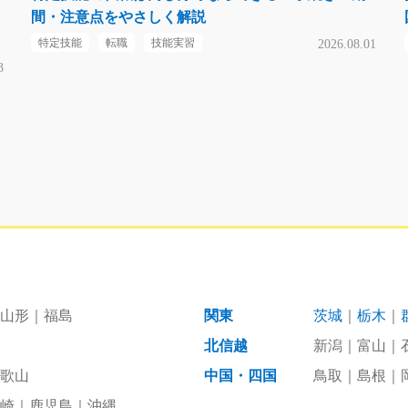
間・注意点をやさしく解説
特定技能
転職
技能実習
2026.08.01
3
山形
福島
関東
茨城
栃木
北信越
新潟
富山
歌山
中国・四国
鳥取
島根
崎
鹿児島
沖縄