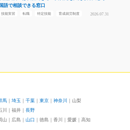
国語で相談できる窓口
技能実習
転職
特定技能
育成就労制度
2026.07.31
群馬
埼玉
千葉
東京
神奈川
山梨
石川
福井
長野
岡山
広島
山口
徳島
香川
愛媛
高知