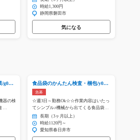
時給1,300円
時
静岡県磐田市
群
気になる
g05_
食品袋のかんたん検査・梱包/y01_
一般事
01105
急募
急募
機器の検
☆週3日～勤務Ok☆☆作業内容はいたっ
事務
ま
てシンプル♪機械から出てくる食品袋を
結…
長期（3ヶ月以上）
短
時給1120円～
時
愛知県春日井市
滋