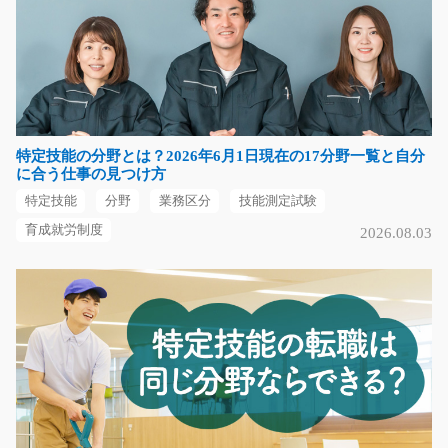
部品の機械加工オペレーターＮＣ旋盤/g02_00122
急募
パイプの切断や部品製造の機械オペレーター！ヤル気が
あれば未経験の方も…
特定技能の分野とは？2026年6月1日現在の17分野一覧と自分
長期（3ヶ月以上）
に合う仕事の見つけ方
時給1350円～
特定技能
分野
業務区分
技能測定試験
埼玉県志木市
育成就労制度
2026.08.03
気になる
（大人気）アルミ製品の検品のお仕事/y08_01332
急募
女性の方も大活躍中の職場♪重たい物もないので安心して
働けます♪かるーい…
長期（3ヶ月以上）