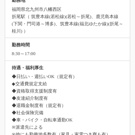
勤務地
福岡県北九州市八幡西区
折尾駅（ 筑豊本線(若松線)(若松～折尾)、鹿児島本線
(下関・門司港～博多)、筑豊本線(福北ゆたか線)(折尾～
桂川) ）
勤務時間
8:30～17:00
待遇・福利厚生
◆日払い・週払いOK（規定有）
◆交通費規定支給
◆資格取得支援制度有
◆友達紹介制度有
◆退職金制度有（規定有）
◆社会保険完備
◆車・バイク・自転車通勤OK
※派遣先による
※他にも勤務地多数有（家具・家電つき寮も有）