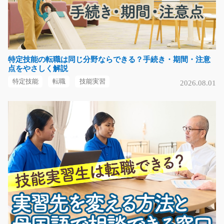
時給1000円～
福岡県中間市
気になる
特定技能の転職は同じ分野ならできる？手続き・期間・注意
点をやさしく解説
特定技能
転職
技能実習
2026.08.01
看護補助スタッフ/y03_01935
急募
病院内で、患者様の日常生活を支える看護補助のお仕事
です。 看護師の指示…
長期（3ヶ月以上）
時給1,200円
福岡県那珂川市
気になる