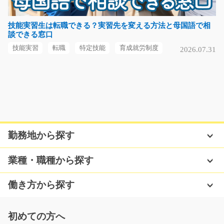
高時給！倉庫内での運搬、入出庫作業/y08_01913
急募
技能実習生は転職できる？実習先を変える方法と母国語で相
談できる窓口
物流倉庫内でフォークリフトを使用して製品の運搬、入
出庫をお任せします…
技能実習
転職
特定技能
育成就労制度
2026.07.31
長期（3ヶ月以上）
時給1400円
福岡県北九州市小倉南区
気になる
勤務地から探す
石灰設備の清掃点検/g01_02232
業種・職種から探す
急募
石灰製造工場での清掃・設備点検のお仕事です！ 採掘さ
働き方から探す
れた石灰が流れるパ…
長期（3ヶ月以上）
初めての方へ
時給1,300円