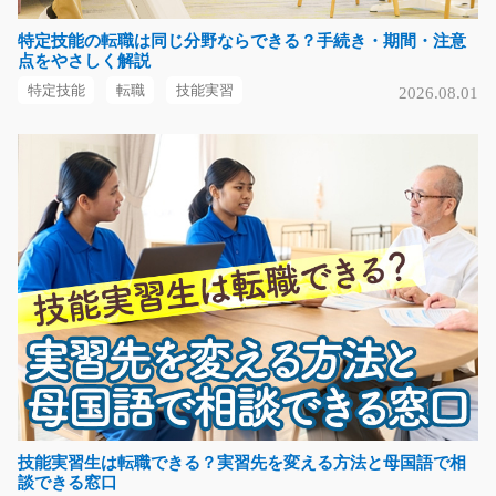
特定技能の転職は同じ分野ならできる？手続き・期間・注意
点をやさしく解説
コンビニでみかけるスープの製造補助/y03_01320
特定技能
転職
技能実習
2026.08.01
急募
食品工場でスープの原料を秤で計って専用の調合機械の
中に規定量を入れて…
長期（3ヶ月以上）
時給1050円～
福岡県糟屋郡久山町
気になる
工場内での食品の盛り付けと検査のお仕事/y03_00
884
急募
好きな時間・好きな曜日でお仕事出来ます♪工場内で食品
技能実習生は転職できる？実習先を変える方法と母国語で相
談できる窓口
の盛り付けや検査の…