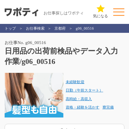
お仕事探しはワポティ
気になる
トップ
お仕事検索
京都府
g06_00516
お仕事No. g06_00516
日用品の出荷前検品やデータ入力
作業/g06_00516
未経験歓迎
日勤（午前スタート）
高時給・高収入
資格・経験を活かす
寮完備