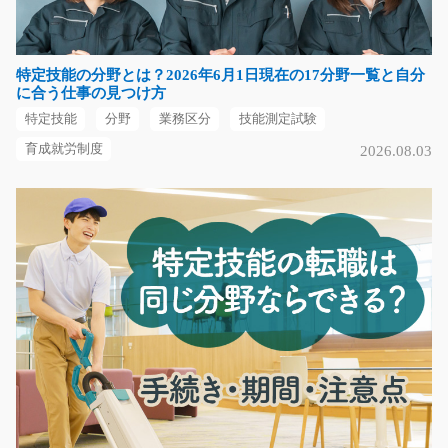
資格を活かして介護のお仕事♪ デイサービスでのお仕
事！ ＜サービス形態…
特定技能の分野とは？2026年6月1日現在の17分野一覧と自分
長期（3ヶ月以上）
に合う仕事の見つけ方
時給1300～1625円
特定技能
分野
業務区分
技能測定試験
滋賀県大津市
育成就労制度
2026.08.03
気になる
デザートの製造スタッフ/t03_00483
ヨーグルトやプリンなどの乳製品を作るお仕事！！どな
たでも大歓迎！１か…
長期（3ヶ月以上）
時給1150円～
熊本県熊本市東区
気になる