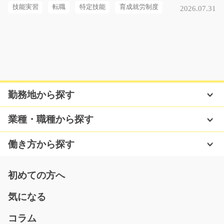
長期（3ヶ月以上）
技能実習
転職
特定技能
育成就労制度
2026.07.31
時給1100円
福岡県福岡市博多区
気になる
勤務地から探す
洋服と雑貨のタグ付け作業/t03_00104
急募
業種・職種から探す
【未経験の方も大歓迎☆】冷暖房完備の施設で洋服や雑
貨の接客販売♪大人気…
働き方から探す
長期（3ヶ月以上）
時給1050円
初めての方へ
熊本県熊本市南区
気になる
気になる
コラム