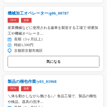
機械加工オペレーター/g06_00787
NEW
急募
産業機械などに使用される歯車を製造する工場で 研磨加
工や機械オペレータ…
長期（3ヶ月以上）
時給1,500円
京都府京都市南区
気になる
製品の梱包作業/y03_01968
NEW
急募
＼体を動かしながら働ける♪／ 食品工場で、製品の梱包
や検品、器具の洗浄…