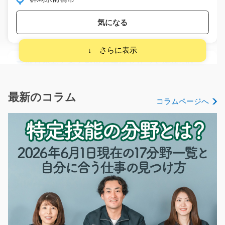
気になる
車部品のかんたんな出荷準備とリフト作業/g01_00
739
急募
車製品の仕分けとリフトを使っての出荷準備♪♪難しい作
最新のコラム
コラムページへ
業は一切ありません☆…
長期（3ヶ月以上）
時給1200円
岐阜県養老郡養老町
気になる
元気な方々とデイサービスで働ける職場/g04_0153
0
急募