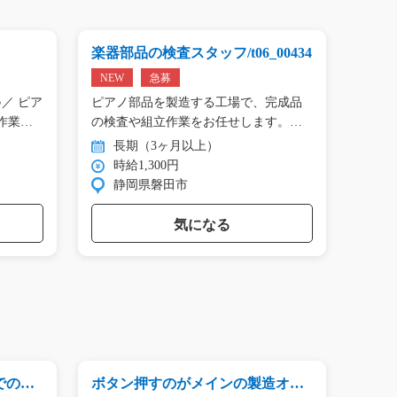
楽器部品の検査スタッフ/t06_00434
プリン
01809
NEW
急募
NEW
／ ピア
ピアノ部品を製造する工場で、完成品
＼手の
作業…
の検査や組立作業をお任せします。
タン作
目…
長期（3ヶ月以上）
長
時給1,300円
時
静岡県磐田市
群
気になる
でのピ
ボタン押すのがメインの製造オペ
お菓