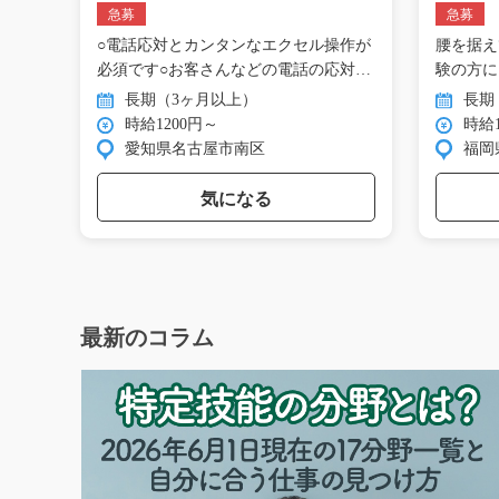
フ/y01_01293
お仕事/y
急募
急募
チッ
○電話応対とカンタンなエクセル操作が
腰を据え
業。
必須です○お客さんなどの電話の応対…
験の方に
金…
長期（3ヶ月以上）
長期
時給1200円～
時給1
愛知県名古屋市南区
福岡
気になる
最新のコラム