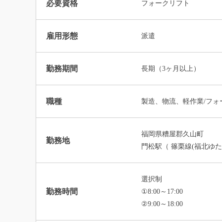
必要資格
フォークリフト
雇用形態
派遣
勤務期間
長期（3ヶ月以上）
職種
製造、物流、軽作業/フ
福岡県糟屋郡久山町
勤務地
門松駅（ 篠栗線(福北ゆた
選択制
勤務時間
①8:00～17:00
②9:00～18:00