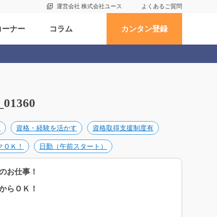
運営会社 株式会社ユース
よくあるご質問
コーナー
コラム
カンタン登録
1360
め
資格・経験を活かす
資格取得支援制度有
クＯＫ！
日勤（午前スタート）
のお仕事！
からＯＫ！