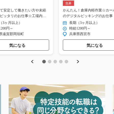
08_00991
ッキング/i02_00761
急募
て安定して働きたい方や未経
かんたん！倉庫内軽作業☆カー
ピッタリのお仕事☆工場内で
のデジタルピッキングのお仕事
ら…
（3ヶ月以上）
長期（3ヶ月以上）
200円～
時給1200円～
県遠賀郡岡垣町
兵庫県西宮市
気になる
気になる
Previous
Next
1
2
3
4
5