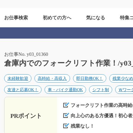
お仕事検索
初めての方へ
気になる
特集
お仕事No. y03_01360
倉庫内でのフォークリフト作業！/y03_0
未経験歓迎
高時給・高収入
即日勤務OK！
残業少な
友達と応募OK！
車・バイク通勤OK
シフト制
Ｗワー
フォークリフト作業の高時給
PRポイント
向上心のある方優遇！初心者
残業なし！