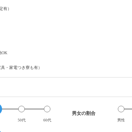
定有）
）
OK
家具・家電つき寮も有）
男女の割合
50代
60代
男性