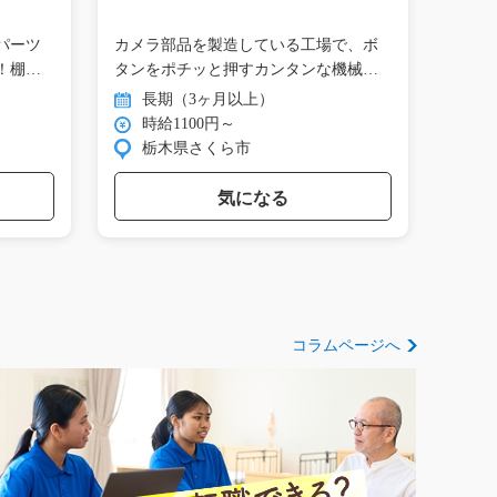
レーター/y04_00417
ト！/i
パーツ
カメラ部品を製造している工場で、ボ
綺麗
！棚か
タンをポチッと押すカンタンな機械
の有
オ…
作…
長期（3ヶ月以上）
長
時給1100円～
時
栃木県さくら市
大
気になる
コラムページへ