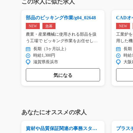
この求人に似た求人
g0
部品のピッキング作業/g04_02648
CADオペ
NEW
急募
NEW
エアコ
農業・産業機械に使用される部品を扱
工業炉を
工…
う工場で ピッキング作業をお任せし
用した機
ま…
…
長期（3ヶ月以上）
長期
時給1,300円
時給1
滋賀県長浜市
大阪
気になる
あなたにオススメの求人
ク/
資材や品質保証関連の事務スタッ
プラス