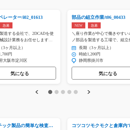
レーター/i02_01613
部品の組立作業/t06_00433
急募
NEW
急募
製造する会社で、2DCADを使
＼座り作業が中心で働きやすい♪
械設計業務をお任せします。
ノ部品を製造する工場で、組立
（3ヶ月以上）
長期（3ヶ月以上）
,700円
時給1,200円
府大阪市淀川区
静岡県掛川市
気になる
気になる
Previous
Next
1
2
3
4
5
チック製品の簡単な検査の
コツコツモクモクと倉庫内