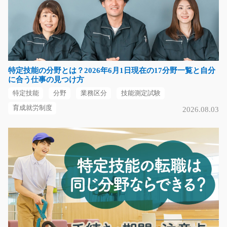
フォークを使った物流倉庫への入出庫/y02_00697
急募
【月給24万以上可！！】カウンターフォークを使った物
流倉庫への入出庫作…
特定技能の分野とは？2026年6月1日現在の17分野一覧と自分
長期（3ヶ月以上）
に合う仕事の見つけ方
時給1500円～
特定技能
分野
業務区分
技能測定試験
群馬県利根郡昭和村
育成就労制度
2026.08.03
気になる
【話題の】半導体製造装置にハーネスの取付/t03_
00586
話題の半導体業界のお仕事！！工場内で半導体製造装置
へハーネスの取り付…
長期（3ヶ月以上）
時給1150円～