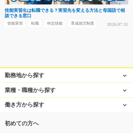
急募
【藤岡×パソコンリサイクル】 工場未経験の方もOK！ ノ
技能実習生は転職できる？実習先を変える方法と母国語で相
談できる窓口
ートパソコンや…
長期（3ヶ月以上）
技能実習
転職
特定技能
育成就労制度
2026.07.31
時給1250円
群馬県藤岡市
気になる
勤務地から探す
合皮とウレタンの接着作業/y11_00455
急募
業種・職種から探す
担当者オススメ(^^♪駅チカ案件☆自動車シートに使われ
る合皮とウレタンの貼…
働き方から探す
長期（3ヶ月以上）
時給1100円
初めての方へ
長野県上伊那郡箕輪町