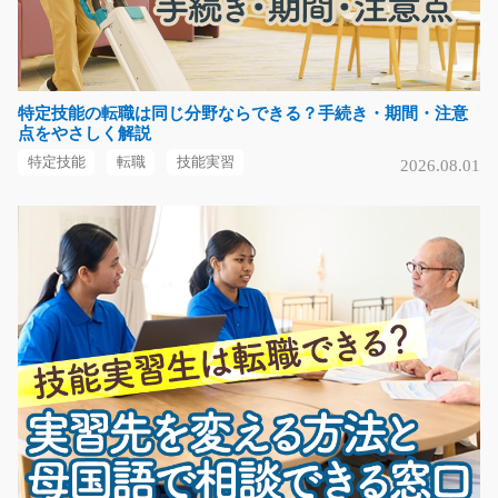
熊本県熊本市北区
気になる
特定技能の転職は同じ分野ならできる？手続き・期間・注意
点をやさしく解説
リフトで出荷準備/g01_01650
特定技能
転職
技能実習
2026.08.01
急募
カウンターリフトで建築資材の出荷準備♪倉庫で加工され
た建築資材を出荷場…
長期（3ヶ月以上）
時給1350円
岐阜県美濃加茂市
気になる
機械のリサイクル作業/分解組立/y02_01513