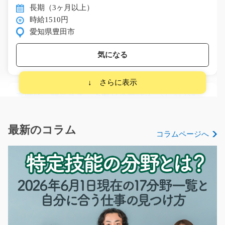
長期（3ヶ月以上）
時給1510円
愛知県豊田市
気になる
高時給 プラスチック製品の箱詰め/g01_01427
急募
空調完備！！大手企業でのバリ取り･梱包作業♪カンタン
最新のコラム
コラムページへ
軽作業で稼ぎたい方…
長期（3ヶ月以上）
時給1300円～時給1625円
岐阜県可児市
気になる