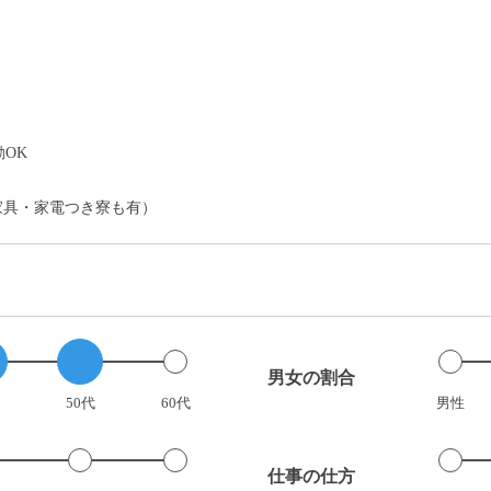
）
OK
家具・家電つき寮も有）
男女の割合
50代
60代
男性
仕事の仕方