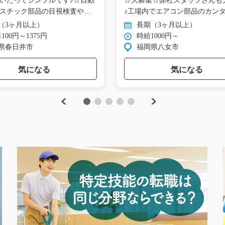
いたってシンプルです♪☆自動
☆大募集☆弊社スタッフさんも
スチック部品の目視検査や梱
♪工場内でエアコン部品のカン
組…
（3ヶ月以上）
長期（3ヶ月以上）
100円～1375円
時給1000円～
県春日井市
福岡県八女市
気になる
気になる
Previous
Next
1
2
3
4
5