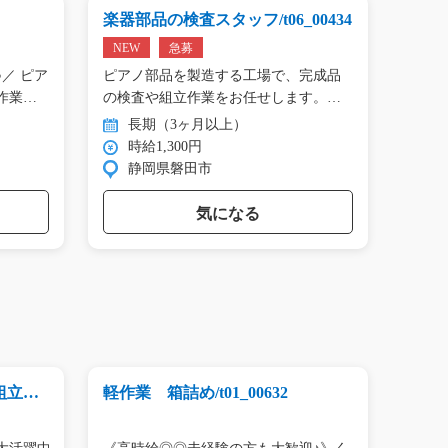
楽器部品の検査スタッフ/t06_00434
プリン
01809
NEW
急募
NEW
／ ピア
ピアノ部品を製造する工場で、完成品
＼手の
作業…
の検査や組立作業をお任せします。
タン作
目…
長期（3ヶ月以上）
長
時給1,300円
時
静岡県磐田市
群
気になる
組立や
軽作業 箱詰め/t01_00632
アルミ
急募