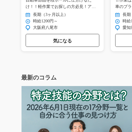
場で
自動車部品を段ボールに仕分けるだ
☆作業は
車
け！！軽作業でお探しの方必見！アッ
車のプラ
ト…
包…
長期（3ヶ月以上）
長期
時給1200円～
時給1
大阪府八尾市
愛知
気になる
最新のコラム