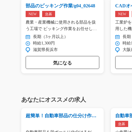
g0
部品のピッキング作業/g04_02648
CADオペ
NEW
急募
NEW
エアコ
農業・産業機械に使用される部品を扱
工業炉を
工…
う工場で ピッキング作業をお任せし
用した機
ま…
…
長期（3ヶ月以上）
長期
時給1,300円
時給1
滋賀県長浜市
大阪
気になる
あなたにオススメの求人
レー
超簡単！自動車部品の仕分け作業!/
自動車
i02_00589
y01_012
急募