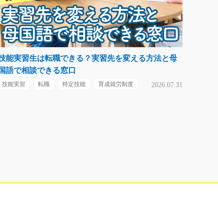
技能実習生は転職できる？実習先を変える方法と母
国語で相談できる窓口
技能実習
転職
特定技能
育成就労制度
2026.07.31