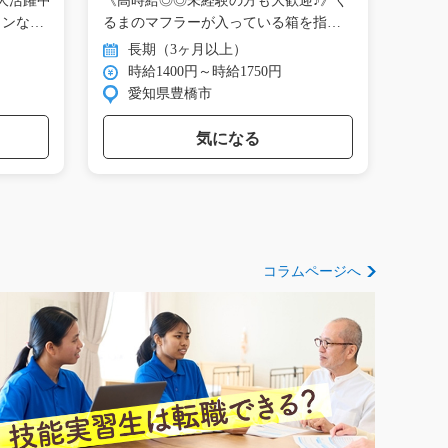
大活躍中
《高時給◎◎未経験の方も大歓迎♪》く
かる
タンな
るまのマフラーが入っている箱を指定
クで
の…
ス…
長期（3ヶ月以上）
長
時給1400円～時給1750円
時
愛知県豊橋市
岐
気になる
コラムページへ