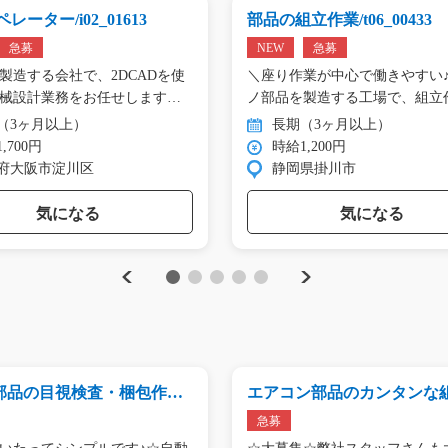
レーター/i02_01613
部品の組立作業/t06_00433
急募
NEW
急募
製造する会社で、2DCADを使
＼座り作業が中心で働きやすい♪
械設計業務をお任せします。
ノ部品を製造する工場で、組立
（3ヶ月以上）
長期（3ヶ月以上）
,700円
時給1,200円
府大阪市淀川区
静岡県掛川市
気になる
気になる
Previous
Next
1
2
3
4
5
部品の目視検査・梱包作業/
エアコン部品のカンタンな
14
検査/y03_00912
急募