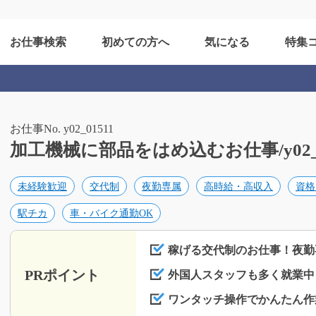
お仕事検索
初めての方へ
気になる
特集
お仕事No. y02_01511
加工機械に部品をはめ込むお仕事/y02_0
未経験歓迎
交代制
夜勤専属
高時給・高収入
資格
駅チカ
車・バイク通勤OK
稼げる交代制のお仕事！夜勤
PRポイント
外国人スタッフも多く就業中
ワンタッチ操作でかんたん作