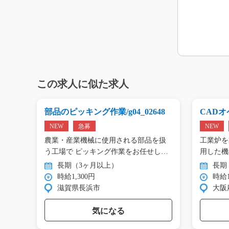
この求人に似た求人
g0
部品のピッキング作業/g04_02648
CADオペ
NEW
急募
NEW
エアコ
農業・産業機械に使用される部品を扱
工業炉を
工…
う工場で ピッキング作業をお任せし
用した機
ま…
…
長期（3ヶ月以上）
長期
時給1,300円
時給1
滋賀県長浜市
大阪
気になる