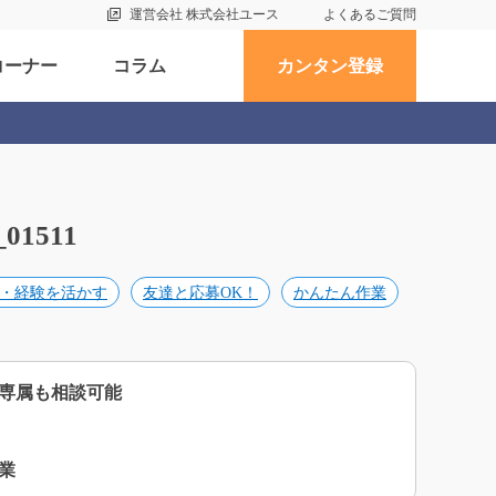
運営会社 株式会社ユース
よくあるご質問
コーナー
コラム
カンタン登録
1511
・経験を活かす
友達と応募OK！
かんたん作業
専属も相談可能
業