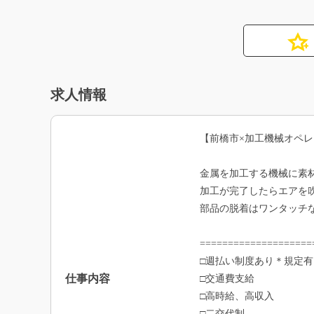
求人情報
【前橋市×加工機械オペ
金属を加工する機械に素
加工が完了したらエアを
部品の脱着はワンタッチ
====================
□週払い制度あり＊規定有
仕事内容
□交通費支給
□高時給、高収入
□二交代制