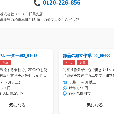
0120-226-856
株式会社ユース 群馬支店
群馬県前橋市本町2-15-10 前橋フコク生命ビル7F
レーター/i02_01613
部品の組立作業/t06_00433
急募
NEW
急募
製造する会社で、2DCADを使
＼座り作業が中心で働きやすい♪
械設計業務をお任せします。
ノ部品を製造する工場で、組立
（3ヶ月以上）
長期（3ヶ月以上）
,700円
時給1,200円
府大阪市淀川区
静岡県掛川市
気になる
気になる