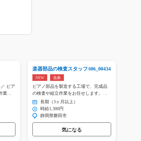
楽器部品の検査スタッフ/t06_00434
プリン
01809
NEW
急募
NEW
／ ピア
ピアノ部品を製造する工場で、完成品
＼手の
作業…
の検査や組立作業をお任せします。
タン作
目…
長期（3ヶ月以上）
長
時給1,300円
時
静岡県磐田市
群
気になる