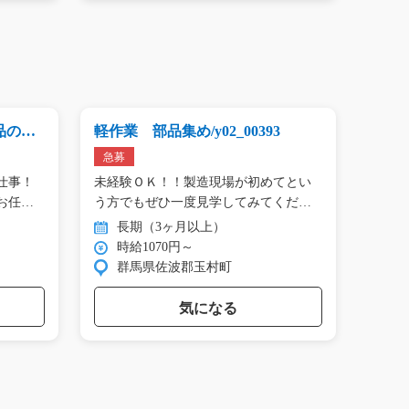
品の仕
軽作業 部品集め/y02_00393
基板の
27
急募
急募
仕事！
未経験ＯＫ！！製造現場が初めてとい
＜仕事
お任
う方でもぜひ一度見学してみてくだ
どの
さ…
っ…
長期（3ヶ月以上）
長
時給1070円～
時
群馬県佐波郡玉村町
大
気になる