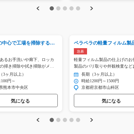
Previous
Next
1
2
3
4
5
の中心で工場を掃除する】/t
ペラペラの軽量フィルム製
8
上げ作業/g06_00405
急募
あるお手洗いや廊下、ロッカ
軽量フィルム製品の仕上げのお
の掃き掃除や拭き掃除がメ
製品のバリ取りや外観検査など
せ…
（3ヶ月以上）
長期（3ヶ月以上）
100円～
時給1200円～1500円
県熊本市中央区
京都府京都市山科区
気になる
気になる
Previous
Next
1
2
3
4
5