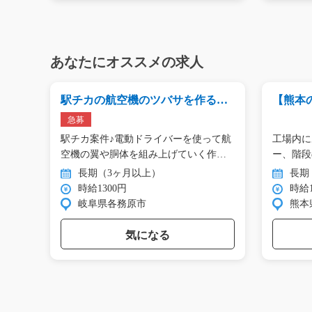
あなたにオススメの求人
駅チカの航空機のツバサを作るお
【熊本
仕事/g01_00154
03_0048
急募
／／
駅チカ案件♪電動ドライバーを使って航
工場内に
＝＝…
空機の翼や胴体を組み上げていく作
ー、階段
業…
イ…
長期（3ヶ月以上）
長期
時給1300円
時給1
岐阜県各務原市
熊本
気になる