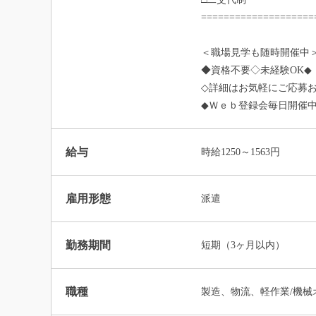
====================
＜職場見学も随時開催中
◆資格不要◇未経験OK◆
◇詳細はお気軽にご応募
◆Ｗｅｂ登録会毎日開催
給与
時給1250～1563円
雇用形態
派遣
勤務期間
短期（3ヶ月以内）
職種
製造、物流、軽作業/機械