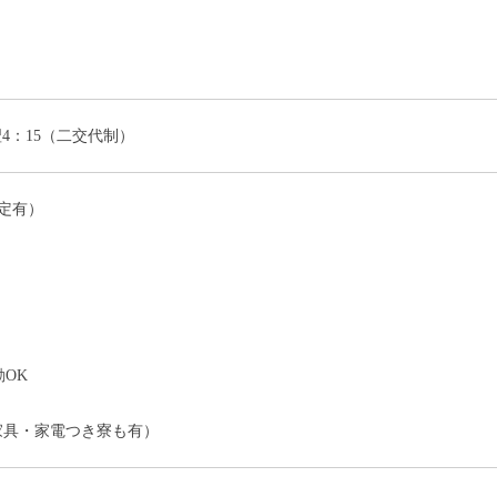
～翌4：15（二交代制）
定有）
）
OK
家具・家電つき寮も有）