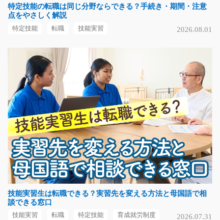
特定技能の転職は同じ分野ならできる？手続き・期間・注意
点をやさしく解説
ピッキング/y03_01403
特定技能
転職
技能実習
2026.08.01
急募
「フルタイムは長すぎる…」という方必見！土日以外の
週2～4日の曜日固定勤…
長期（3ヶ月以上）
時給1050円～
福岡県朝倉市
気になる
大人気軽作業倉庫内で食品の仕分け/y08_00404
担当者オススメ案件！！倉庫内で食品の仕分けピッキン
グのお仕事☆幅広い年…
技能実習生は転職できる？実習先を変える方法と母国語で相
談できる窓口
長期（3ヶ月以上）
時給1000円～
技能実習
転職
特定技能
育成就労制度
2026.07.31