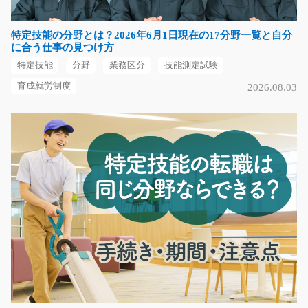
す！作業はとてもシ…
長期（3ヶ月以上）
特定技能の分野とは？2026年6月1日現在の17分野一覧と自分
時給1050円
に合う仕事の見つけ方
福岡県大川市
特定技能
分野
業務区分
技能測定試験
気になる
育成就労制度
2026.08.03
新着！年齢不問！社員食堂で賄いの調理/g04_0092
8
急募
年齢不問！幅広い年代の方が活躍中！未経験の方でも大
歓迎！社員食堂での…
長期（3ヶ月以上）
時給1100円～時給1375円
滋賀県湖南市
気になる