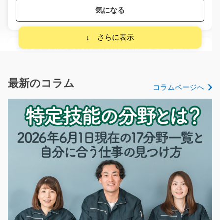
気になる
定温倉庫内で食料品の仕分けやピッキング/y03_00
681
急募
週4日～勤務可能(*^^)v未経験の方も大歓迎！定温倉庫内
最新のコラム
コラムページへ
で伝票を見ながら商…
長期（3ヶ月以上）
時給1050円
佐賀県三養基郡基山町
気になる
ゴム製品の糊付け(シンプル作業)/y03_00059
いくつかに分かれている組立工程の1つを担当して頂きま