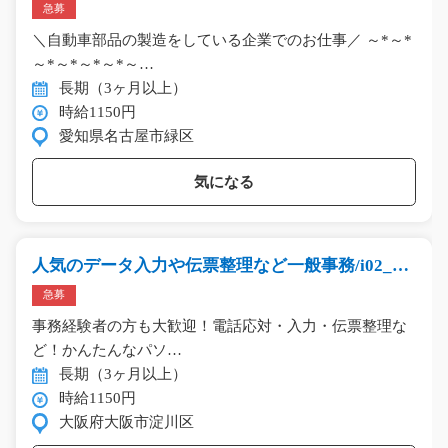
急募
＼自動車部品の製造をしている企業でのお仕事／ ～*～*
～*～*～*～*～…
長期（3ヶ月以上）
時給1150円
愛知県名古屋市緑区
気になる
人気のデータ入力や伝票整理など一般事務/i02_00
342
急募
事務経験者の方も大歓迎！電話応対・入力・伝票整理な
ど！かんたんなパソ…
長期（3ヶ月以上）
時給1150円
大阪府大阪市淀川区