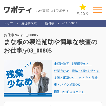
お仕事探しはワポティ
気になる
トップ
お仕事検索
福岡県
y03_00805
お仕事No. y03_00805
まな板の製造補助や簡単な検査の
お仕事/y03_00805
未経験歓迎
即日勤務OK！
残業少なめ
資格・経験を活かす
友達と応募OK！
かんたん作業
車・バイク通勤OK
日勤（午前スタート）