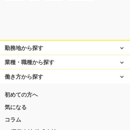
福岡県北九州市戸畑区
気になる
自動車部品の検査・箱詰め/y01_01175
勤務地から探す
急募
☆未経験の方も大歓迎です☆プラスチック製の自動車部
業種・職種から探す
品の組付け・検査・梱…
長期（3ヶ月以上）
働き方から探す
時給1100円
愛知県春日井市
初めての方へ
気になる
気になる
コラム
文房具の仕分けやピッキング/y03_00502