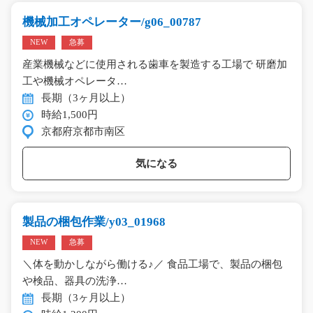
機械加工オペレーター/g06_00787
NEW
急募
産業機械などに使用される歯車を製造する工場で 研磨加
工や機械オペレータ…
長期（3ヶ月以上）
時給1,500円
京都府京都市南区
気になる
製品の梱包作業/y03_01968
NEW
急募
＼体を動かしながら働ける♪／ 食品工場で、製品の梱包
や検品、器具の洗浄…
長期（3ヶ月以上）