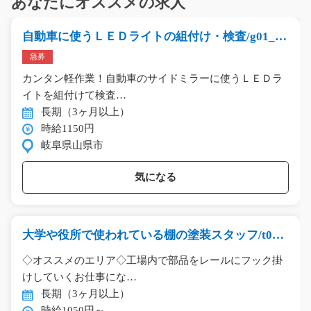
あなたにオススメの求人
自動車に使うＬＥＤライトの組付け・検査/g01_00
121
急募
カンタン軽作業！自動車のサイドミラーに使うＬＥＤラ
イトを組付けて検査…
長期（3ヶ月以上）
時給1150円
岐阜県山県市
気になる
大学や役所で使われている棚の塗装スタッフ/t03_
00493
◇オススメのエリア◇工場内で部品をレールにフック掛
けしていくお仕事にな…
長期（3ヶ月以上）
時給1050円～