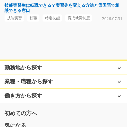
時給1200円
技能実習生は転職できる？実習先を変える方法と母国語で相
談できる窓口
長野県上田市
技能実習
転職
特定技能
育成就労制度
2026.07.31
気になる
航空機部品の組付け/g01_01568
急募
エアドライバーを使って航空機部品の組付け作業をして
勤務地から探す
もらいます♪部品をカ…
長期（3ヶ月以上）
業種・職種から探す
時給1250円
岐阜県各務原市
働き方から探す
気になる
初めての方へ
気になる