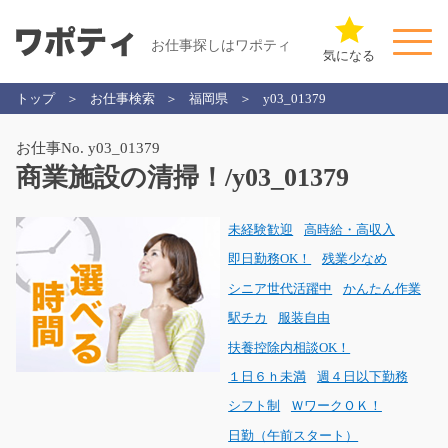
お仕事探しはワポティ
気になる
トップ
お仕事検索
福岡県
y03_01379
お仕事No. y03_01379
商業施設の清掃！/y03_01379
未経験歓迎
高時給・高収入
即日勤務OK！
残業少なめ
シニア世代活躍中
かんたん作業
駅チカ
服装自由
扶養控除内相談OK！
１日６ｈ未満
週４日以下勤務
シフト制
ＷワークＯＫ！
日勤（午前スタート）