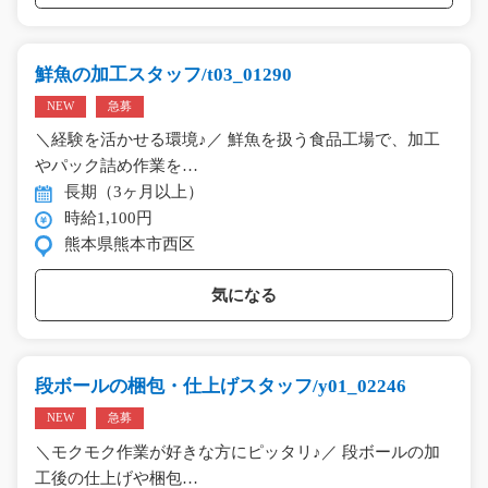
鮮魚の加工スタッフ/t03_01290
NEW
急募
＼経験を活かせる環境♪／ 鮮魚を扱う食品工場で、加工
やパック詰め作業を…
長期（3ヶ月以上）
時給1,100円
熊本県熊本市西区
気になる
段ボールの梱包・仕上げスタッフ/y01_02246
NEW
急募
＼モクモク作業が好きな方にピッタリ♪／ 段ボールの加
工後の仕上げや梱包…