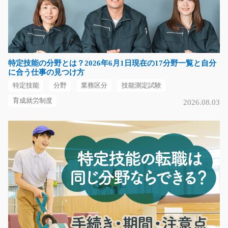
男女活躍中の職場☆材料を機械に投入して、出来上がっ
た部品を組み立ててい…
長期（3ヶ月以上）
時給1150円～
特定技能の分野とは？2026年6月1日現在の17分野一覧と自分
大阪府茨木市
に合う仕事の見つけ方
特定技能
分野
業務区分
技能測定試験
気になる
育成就労制度
2026.08.03
冷凍倉庫でのリフト作業/y03_01529
冷凍倉庫内でのリフト作業（リーチ）です。 現場には約
10名前後のリフト作…
長期（3ヶ月以上）
時給1200円
福岡県福岡市東区
気になる