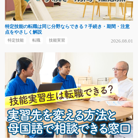
アルミ製の部品の加工と補助作業/y03_01318
特定技能の転職は同じ分野ならできる？手続き・期間・注意
急募
点をやさしく解説
空調器具に使われるアルミ部品を機械を使って加工する
特定技能
転職
技能実習
2026.08.01
お仕事！部品をセッ…
長期（3ヶ月以上）
時給1150円～
福岡県糸島市
気になる
段ボールの組立作業/y11_01035
扱うのは両手で楽に持てるサイズの軽量段ボール。 工場
内で、指示書に沿っ…
長期（3ヶ月以上）