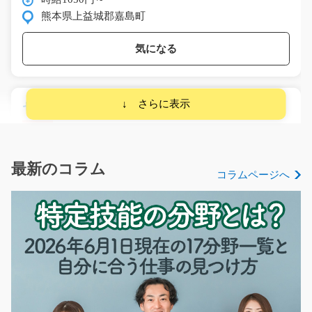
熊本県上益城郡嘉島町
気になる
セラミックス製品の組立をするお仕事/y08_00763
急募
セラミックス製品の組立をお願いします☆キレイな工場
内で働きやすさ抜群◎…
最新のコラム
コラムページへ
長期（3ヶ月以上）
時給1000円～
山口県山口市
気になる
箱詰めスタッフ 部品のかんたん加工 /i02_00069